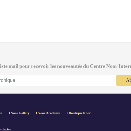
 liste mail pour recevoir les nouveautés du Centre Noor Inter
Ab
on
Noor Gallery
Noor Academy
Boutique Noor
ntacter