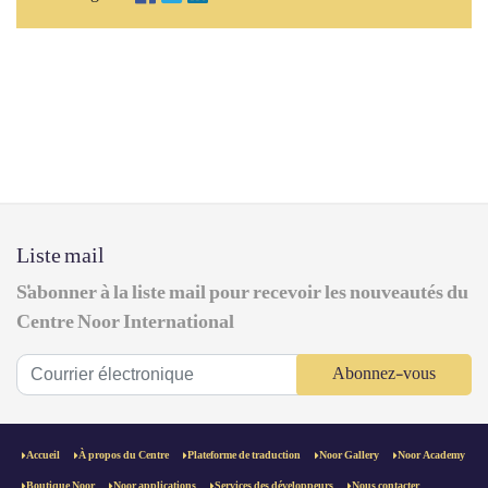
Liste mail
S'abonner à la liste mail pour recevoir les nouveautés du
Centre Noor International
Abonnez-vous
Accueil
À propos du Centre
Plateforme de traduction
Noor Gallery
Noor Academy
Boutique Noor
Noor applications
Services des développeurs
Nous contacter