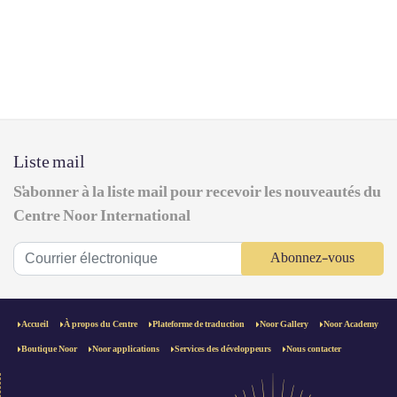
Liste mail
S'abonner à la liste mail pour recevoir les nouveautés du
Centre Noor International
Abonnez-vous
Accueil
À propos du Centre
Plateforme de traduction
Noor Gallery
Noor Academy
Boutique Noor
Noor applications
Services des développeurs
Nous contacter