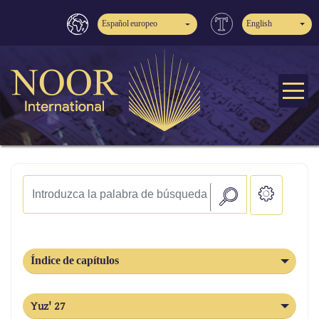
Español europeo
English
Índice de capítulos
Yuz' 27