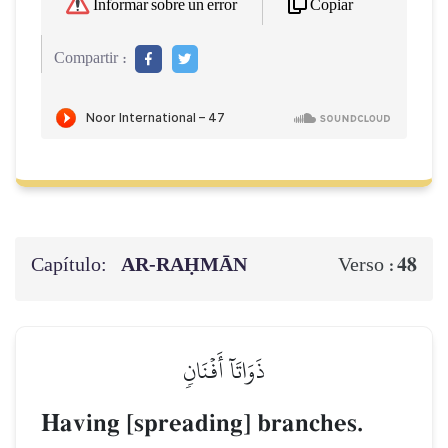
Copiar
Informar sobre un error
Compartir :
Capítulo:
AR-RAḤMĀN
48
Verso :
ذَوَاتَآ أَفۡنَانٖ
Having [spreading] branches.