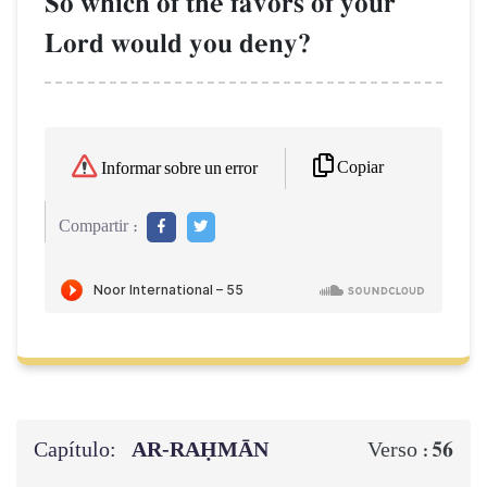
So which of the favors of your
Lord would you deny?
Copiar
Informar sobre un error
Compartir :
Capítulo:
AR-RAḤMĀN
56
Verso :