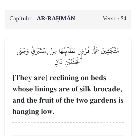
Capítulo:
AR-RAḤMĀN
54
Verso :
مُتَّكِـِٔينَ عَلَىٰ فُرُشِۭ بَطَآئِنُهَا مِنۡ إِسۡتَبۡرَقٖۚ وَجَنَى
ٱلۡجَنَّتَيۡنِ دَانٖ
[They are] reclining on beds
whose linings are of silk brocade,
and the fruit of the two gardens is
hanging low.