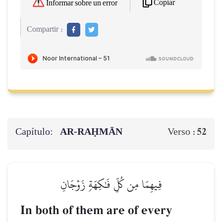
Copiar
Informar sobre un error
Compartir :
Capítulo:
AR-RAḤMĀN
52
Verso :
فِيهِمَا مِن كُلِّ فَٰكِهَةٖ زَوۡجَانِ
In both of them are of every