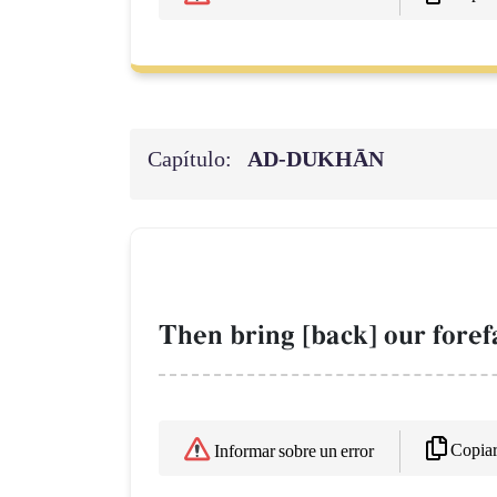
Capítulo:
AD-DUKHĀN
Then bring [back] our forefa
Copia
Informar sobre un error