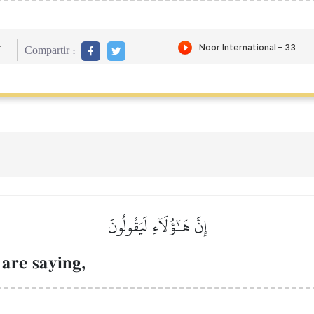
r
Compartir :
إِنَّ هَـٰٓؤُلَآءِ لَيَقُولُونَ
 are saying,