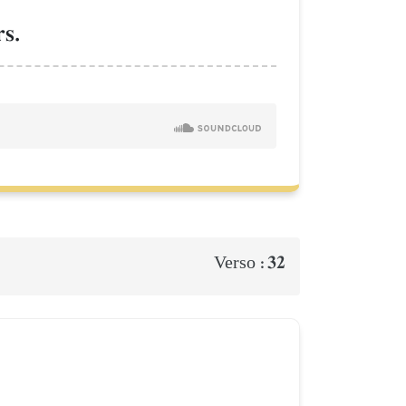
s.
32
Verso :