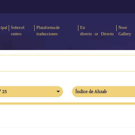
cipal
Sobre el
Plataforma de
En
Noor
centro
traducciones
directo or Directo
Gallery
' 25
Índice de Ahzab