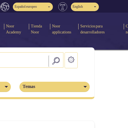
Español europeo
English
Noor
Tienda
Noor
Servicios para
C
Academy
Noor
applications
desarrolladores
n
Temas