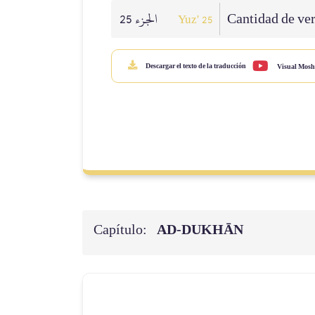
الجزء 25
Cantidad de ver
Yuz' 25
Descargar el texto de la traducción
Visual Mosh
Capítulo:
AD-DUKHĀN