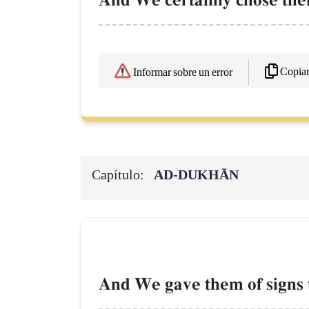
And We certainly chose them
Copia
Informar sobre un error
Capítulo:
AD-DUKHĀN
And We gave them of signs th