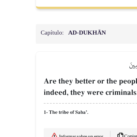
Capítulo:
AD-DUKHĀN
مِينَ
Are they better or the peop
indeed, they were criminals
1- The tribe of SabaÕ.
Copia
Informar sobre un error