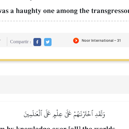
as a haughty one among the transgressor
r
Compartir :
وَلَقَدِ ٱخۡتَرۡنَٰهُمۡ عَلَىٰ عِلۡمٍ عَلَى ٱلۡعَٰلَمِينَ