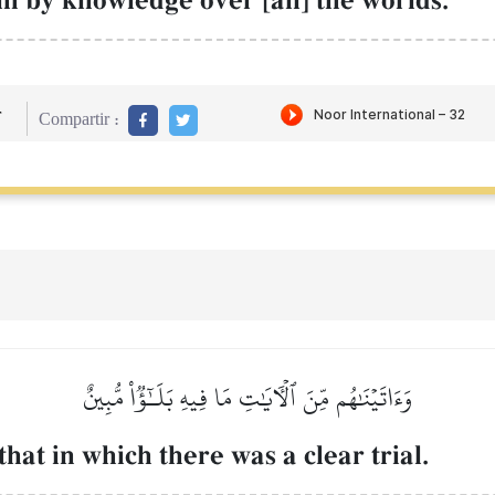
 by knowledge over [all] the worlds.
r
Compartir :
وَءَاتَيۡنَٰهُم مِّنَ ٱلۡأٓيَٰتِ مَا فِيهِ بَلَـٰٓؤٞاْ مُّبِينٌ
at in which there was a clear trial.