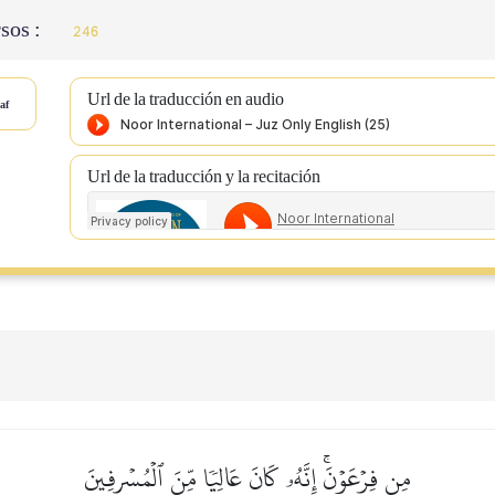
sos :
246
Url de la traducción en audio
af
Url de la traducción y la recitación
مِن فِرۡعَوۡنَۚ إِنَّهُۥ كَانَ عَالِيٗا مِّنَ ٱلۡمُسۡرِفِينَ