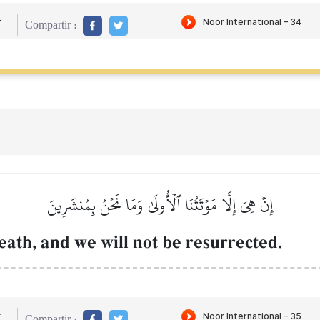
r
Compartir :
إِنۡ هِيَ إِلَّا مَوۡتَتُنَا ٱلۡأُولَىٰ وَمَا نَحۡنُ بِمُنشَرِينَ
death, and we will not be resurrected.
r
Compartir :