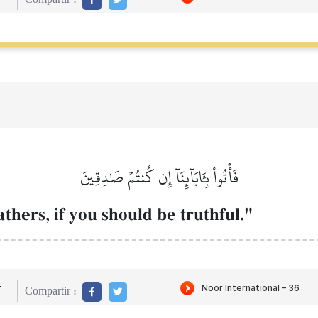
فَأۡتُواْ بِـَٔابَآئِنَآ إِن كُنتُمۡ صَٰدِقِينَ
thers, if you should be truthful."
r
Compartir :