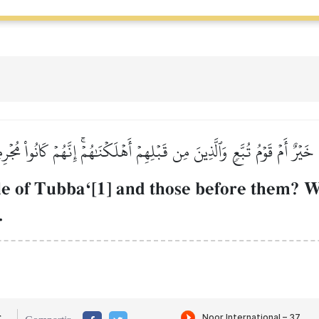
 خَيۡرٌ أَمۡ قَوۡمُ تُبَّعٖ وَٱلَّذِينَ مِن قَبۡلِهِمۡ أَهۡلَكۡنَٰهُمۡۚ إِنَّهُمۡ كَانُواْ مُجۡرِ
le of TubbaÔ[1] and those before them? W
.
r