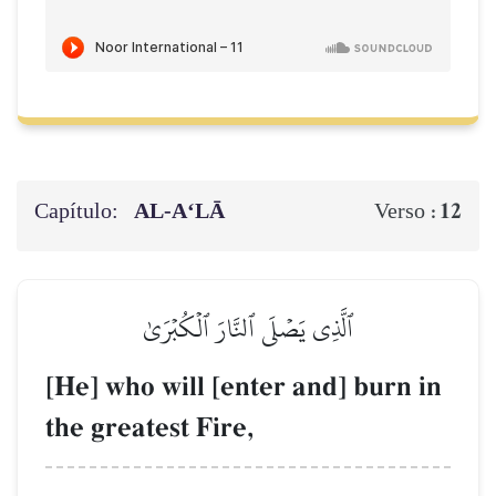
Capítulo:
AL‑A‘LĀ
12
Verso :
ٱلَّذِي يَصۡلَى ٱلنَّارَ ٱلۡكُبۡرَىٰ
[He] who will [enter and] burn in
the greatest Fire,