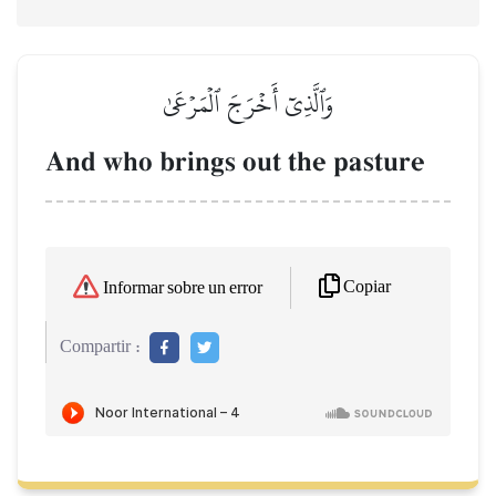
وَٱلَّذِيٓ أَخۡرَجَ ٱلۡمَرۡعَىٰ
And who brings out the pasture
Copiar
Informar sobre un error
Compartir :