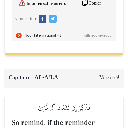
Copiar
Informar sobre un error
Compartir :
Capítulo:
AL‑A‘LĀ
9
Verso :
فَذَكِّرۡ إِن نَّفَعَتِ ٱلذِّكۡرَىٰ
So remind, if the reminder