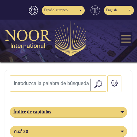
Español europeo
English
Índice de capítulos
Yuz' 30