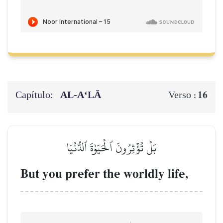
Capítulo:
AL‑A‘LĀ
16
Verso :
بَلۡ تُؤۡثِرُونَ ٱلۡحَيَوٰةَ ٱلدُّنۡيَا
But you prefer the worldly life,