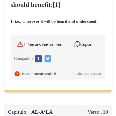
should benefit;[1]
1- i.e., wherever it will be heard and understood.
Copiar
Informar sobre un error
Compartir :
Capítulo:
AL‑A‘LĀ
10
Verso :