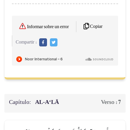
Copiar
Informar sobre un error
Compartir :
Capítulo:
AL‑A‘LĀ
7
Verso :