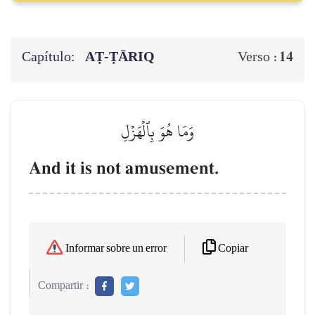
Capítulo:
AṬ-ṬĀRIQ
14
Verso :
وَمَا هُوَ بِٱلۡهَزۡلِ
And it is not amusement.
Copiar
Informar sobre un error
Compartir :