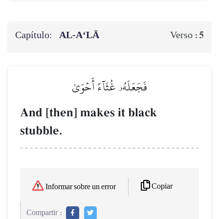
Capítulo:
AL‑A‘LĀ
5
Verso :
فَجَعَلَهُۥ غُثَآءً أَحۡوَىٰ
And [then] makes it black
stubble.
Copiar
Informar sobre un error
Compartir :