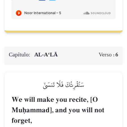
Capítulo:
AL‑A‘LĀ
6
Verso :
سَنُقۡرِئُكَ فَلَا تَنسَىٰٓ
We will make you recite, [O
Muúammad], and you will not
forget,