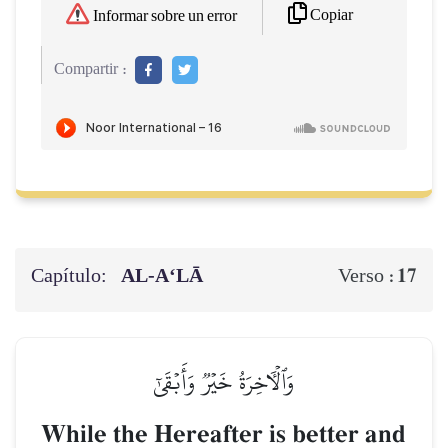
Copiar
Informar sobre un error
Compartir :
Capítulo:
AL‑A‘LĀ
17
Verso :
وَٱلۡأٓخِرَةُ خَيۡرٞ وَأَبۡقَىٰٓ
While the Hereafter is better and