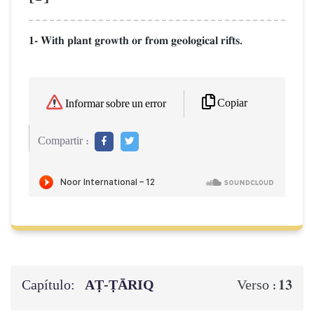
1- With plant growth or from geological rifts.
Copiar
Informar sobre un error
Compartir :
Capítulo:
AṬ-ṬĀRIQ
13
Verso :