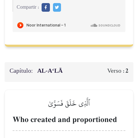
Compartir :
Capítulo:
AL‑A‘LĀ
2
Verso :
ٱلَّذِي خَلَقَ فَسَوَّىٰ
Who created and proportioned