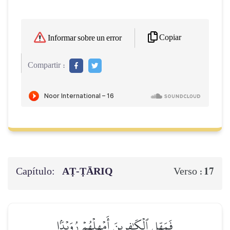
Copiar
Informar sobre un error
Compartir :
Capítulo:
AṬ-ṬĀRIQ
17
Verso :
فَمَهِّلِ ٱلۡكَٰفِرِينَ أَمۡهِلۡهُمۡ رُوَيۡدَۢا