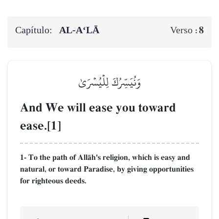
Capítulo:
AL‑A‘LĀ
8
Verso :
وَنُيَسِّرُكَ لِلۡيُسۡرَىٰ
And We will ease you toward
ease.[1]
1- To the path of AllŒh's religion, which is easy and
natural, or toward Paradise, by giving opportunities
for righteous deeds.