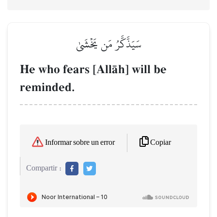
سَيَذَّكَّرُ مَن يَخۡشَىٰ
He who fears [AllŒh] will be
reminded.
Copiar
Informar sobre un error
Compartir :