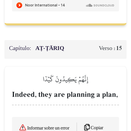
Capítulo:
AṬ-ṬĀRIQ
15
Verso :
إِنَّهُمۡ يَكِيدُونَ كَيۡدٗا
Indeed, they are planning a plan,
Copiar
Informar sobre un error