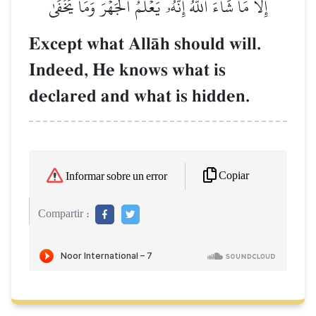
إِلَّا مَا شَآءَ ٱللَّهُۚ إِنَّهُۥ يَعۡلَمُ ٱلۡجَهۡرَ وَمَا يَخۡفَىٰ
Except what AllŒh should will.
Indeed, He knows what is
declared and what is hidden.
Copiar
Informar sobre un error
Compartir :