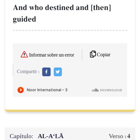
And who destined and [then]
guided
Copiar
Informar sobre un error
Compartir :
Capítulo:
AL‑A‘LĀ
4
Verso :