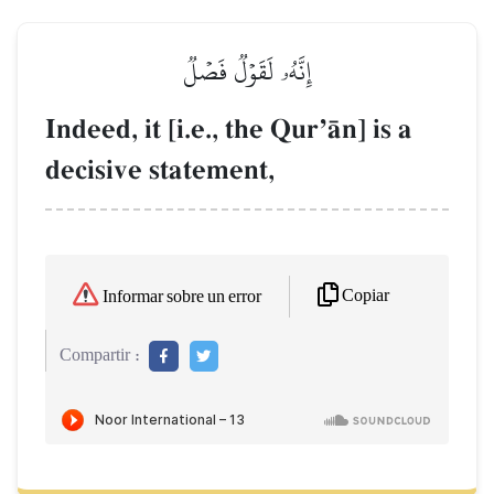
إِنَّهُۥ لَقَوۡلٞ فَصۡلٞ
Indeed, it [i.e., the QurÕŒn] is a
decisive statement,
Copiar
Informar sobre un error
Compartir :