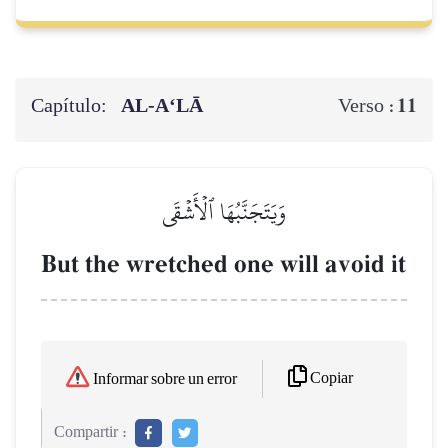
Capítulo:
AL‑A‘LĀ
11
Verso :
وَيَتَجَنَّبُهَا ٱلۡأَشۡقَى
But the wretched one will avoid it
Copiar
Informar sobre un error
Compartir :