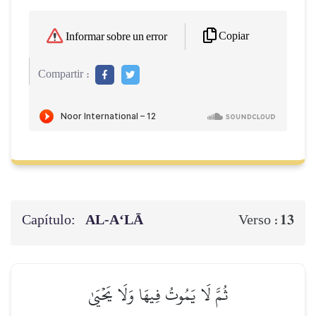
Copiar
Informar sobre un error
Compartir :
Capítulo:
AL‑A‘LĀ
13
Verso :
ثُمَّ لَا يَمُوتُ فِيهَا وَلَا يَحۡيَىٰ