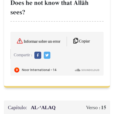
Does he not know that AllŒh
sees?
Copiar
Informar sobre un error
Compartir :
Capítulo:
AL‑‘ALAQ
15
Verso :