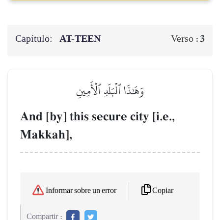
Capítulo:
AT-TEEN
3
Verso :
وَهَٰذَا ٱلۡبَلَدِ ٱلۡأَمِينِ
And [by] this secure city [i.e.,
Makkah],
Copiar
Informar sobre un error
Compartir :