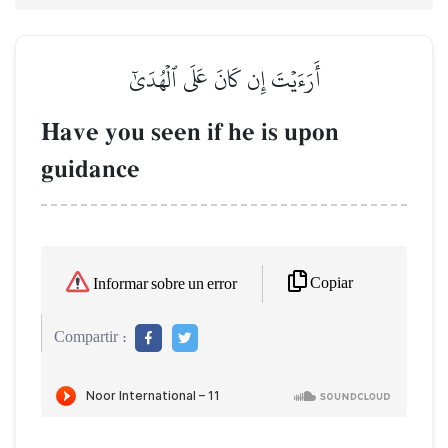
أَرَءَيۡتَ إِن كَانَ عَلَى ٱلۡهُدَىٰٓ
Have you seen if he is upon
guidance
Copiar
Informar sobre un error
Compartir :