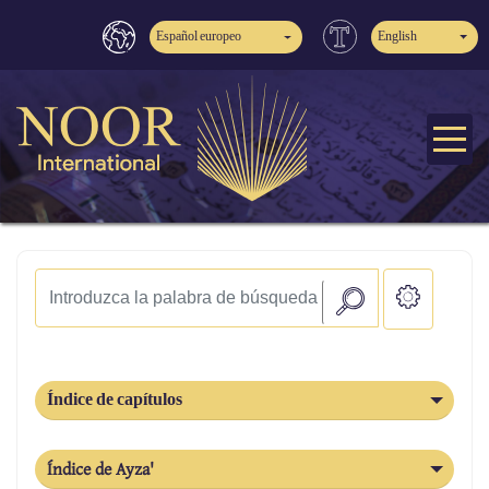
Español europeo
English
Índice de capítulos
Índice de Ayza'