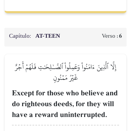
Capítulo:
AT-TEEN
6
Verso :
إِلَّا ٱلَّذِينَ ءَامَنُواْ وَعَمِلُواْ ٱلصَّـٰلِحَٰتِ فَلَهُمۡ أَجۡرٌ
غَيۡرُ مَمۡنُونٖ
Except for those who believe and
do righteous deeds, for they will
have a reward uninterrupted.