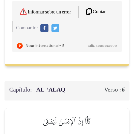
Copiar
Informar sobre un error
Compartir :
Capítulo:
AL‑‘ALAQ
6
Verso :
كَلَّآ إِنَّ ٱلۡإِنسَٰنَ لَيَطۡغَىٰٓ