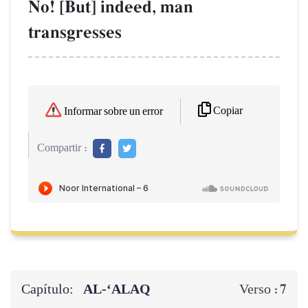
No! [But] indeed, man
transgresses
Copiar
Informar sobre un error
Compartir :
Capítulo:
AL‑‘ALAQ
7
Verso :