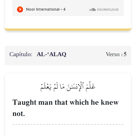
Capítulo:
AL‑‘ALAQ
5
Verso :
عَلَّمَ ٱلۡإِنسَٰنَ مَا لَمۡ يَعۡلَمۡ
Taught man that which he knew
not.