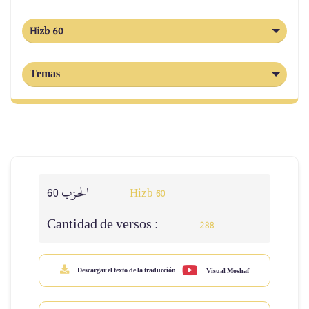
Hizb 60
Temas
الحزب 60
Hizb 60
Cantidad de versos :
288
Descargar el texto de la traducción
Visual Moshaf