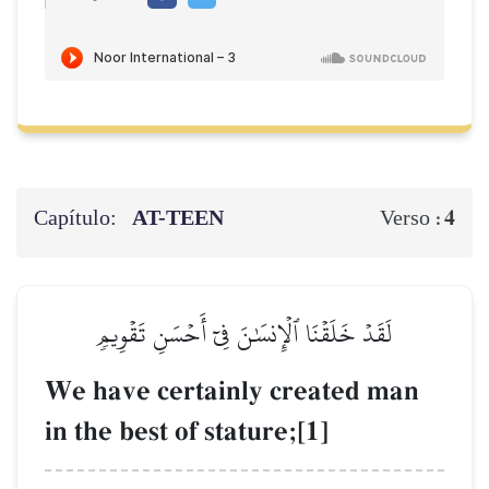
Capítulo:
AT-TEEN
4
Verso :
لَقَدۡ خَلَقۡنَا ٱلۡإِنسَٰنَ فِيٓ أَحۡسَنِ تَقۡوِيمٖ
We have certainly created man
in the best of stature;[1]