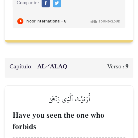
Compartir :
Capítulo:
AL‑‘ALAQ
9
Verso :
أَرَءَيۡتَ ٱلَّذِي يَنۡهَىٰ
Have you seen the one who
forbids