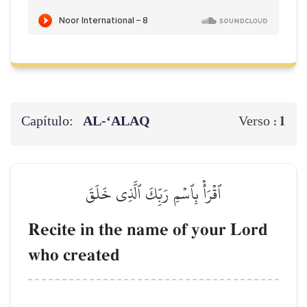
Capítulo:
AL‑‘ALAQ
1
Verso :
ٱقۡرَأۡ بِٱسۡمِ رَبِّكَ ٱلَّذِي خَلَقَ
Recite in the name of your Lord
who created