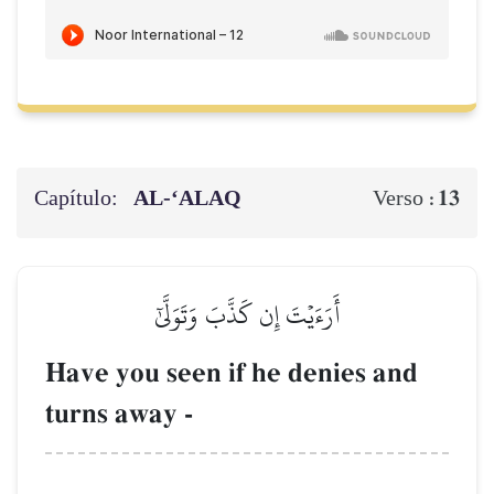
Capítulo:
AL‑‘ALAQ
13
Verso :
أَرَءَيۡتَ إِن كَذَّبَ وَتَوَلَّىٰٓ
Have you seen if he denies and
turns away -