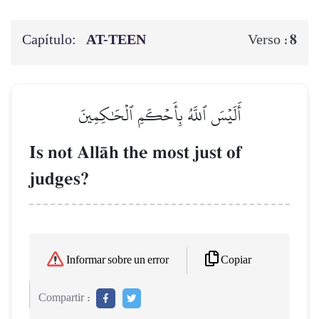
Capítulo:
AT-TEEN
8
Verso :
أَلَيۡسَ ٱللَّهُ بِأَحۡكَمِ ٱلۡحَٰكِمِينَ
Is not AllŒh the most just of
judges?
Copiar
Informar sobre un error
Compartir :