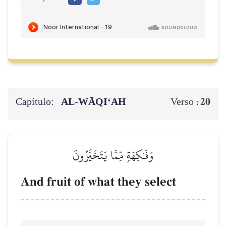
Capítulo:
AL‑WĀQI‘AH
20
Verso :
وَفَٰكِهَةٖ مِّمَّا يَتَخَيَّرُونَ
And fruit of what they select