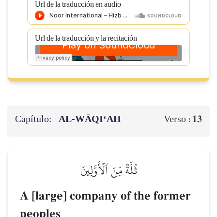
Url de la traducción en audio
Url de la traducción y la recitación
Capítulo:
AL‑WĀQI‘AH
13
Verso :
ثُلَّةٞ مِّنَ ٱلۡأَوَّلِينَ
A [large] company of the former
peoples