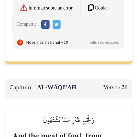
Copiar
Informar sobre un error
Compartir :
Capítulo:
AL‑WĀQI‘AH
21
Verso :
وَلَحۡمِ طَيۡرٖ مِّمَّا يَشۡتَهُونَ
And the meat of fowl, from