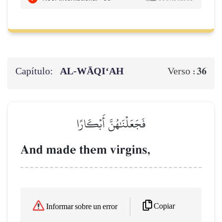
Capítulo:
AL‑WĀQI‘AH
36
Verso :
فَجَعَلۡنَٰهُنَّ أَبۡكَارًا
And made them virgins,
Copiar
Informar sobre un error