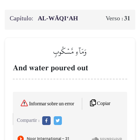
Capítulo:
AL‑WĀQI‘AH
31
Verso :
وَمَآءٖ مَّسۡكُوبٖ
And water poured out
Copiar
Informar sobre un error
Compartir :