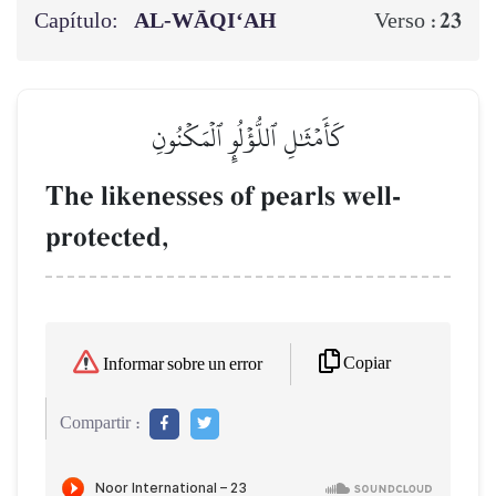
Capítulo:
AL‑WĀQI‘AH
23
Verso :
كَأَمۡثَٰلِ ٱللُّؤۡلُوِٕ ٱلۡمَكۡنُونِ
The likenesses of pearls well-
protected,
Copiar
Informar sobre un error
Compartir :