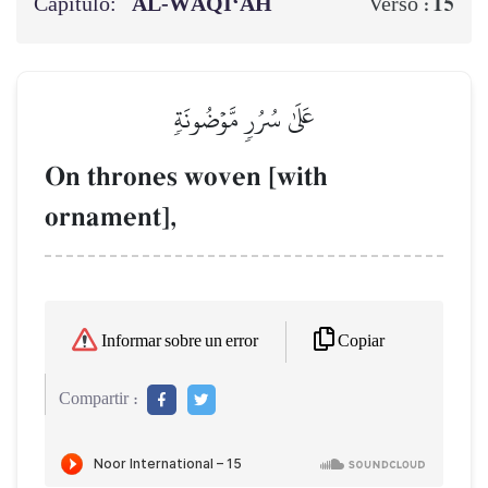
Capítulo:
AL‑WĀQI‘AH
15
Verso :
عَلَىٰ سُرُرٖ مَّوۡضُونَةٖ
On thrones woven [with
ornament],
Copiar
Informar sobre un error
Compartir :