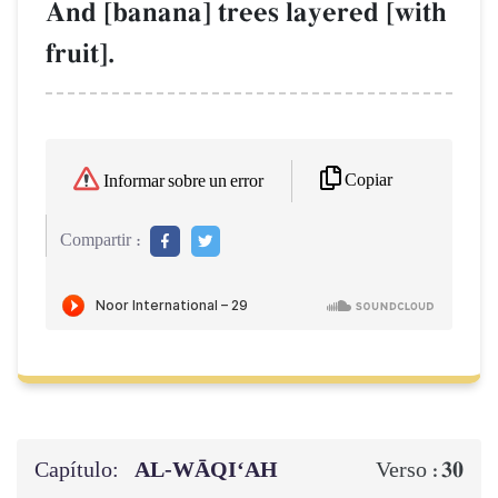
And [banana] trees layered [with
fruit].
Copiar
Informar sobre un error
Compartir :
Capítulo:
AL‑WĀQI‘AH
30
Verso :