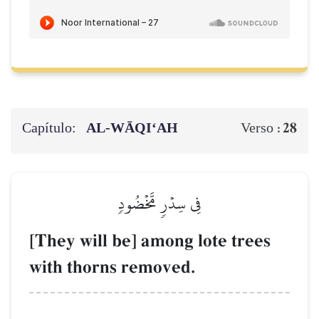
Capítulo:
AL‑WĀQI‘AH
28
Verso :
فِي سِدۡرٖ مَّخۡضُودٖ
[They will be] among lote trees
with thorns removed.