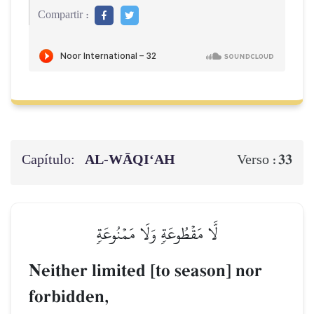
Compartir :
Capítulo:
AL‑WĀQI‘AH
33
Verso :
لَّا مَقۡطُوعَةٖ وَلَا مَمۡنُوعَةٖ
Neither limited [to season] nor
forbidden,