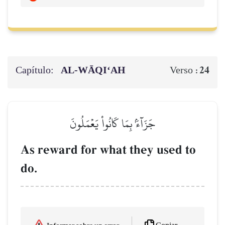
Capítulo:
AL‑WĀQI‘AH
24
Verso :
جَزَآءَۢ بِمَا كَانُواْ يَعۡمَلُونَ
As reward for what they used to
do.