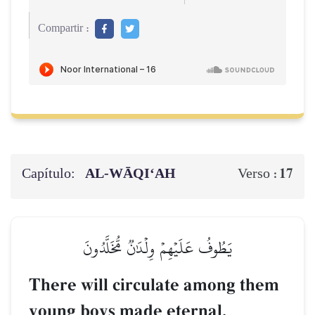
Compartir :
Capítulo:
AL‑WĀQI‘AH
17
Verso :
يَطُوفُ عَلَيۡهِمۡ وِلۡدَٰنٞ مُّخَلَّدُونَ
There will circulate among them
young boys made eternal.