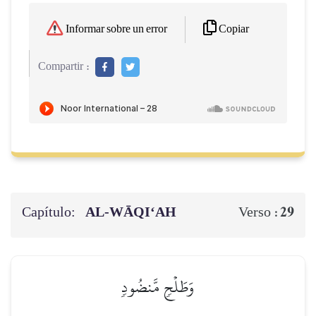
Copiar
Informar sobre un error
Compartir :
Capítulo:
AL‑WĀQI‘AH
29
Verso :
وَطَلۡحٖ مَّنضُودٖ