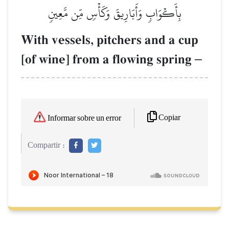
بِأَكۡوَابٖ وَأَبَارِيقَ وَكَأۡسٖ مِّن مَّعِينٖ
With vessels, pitchers and a cup
[of wine] from a flowing spring
–
Copiar
Informar sobre un error
Compartir :