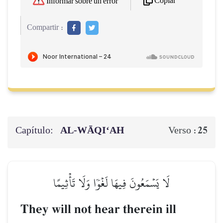
Copiar
Informar sobre un error
Compartir :
Capítulo:
AL‑WĀQI‘AH
25
Verso :
لَا يَسۡمَعُونَ فِيهَا لَغۡوٗا وَلَا تَأۡثِيمًا
They will not hear therein ill