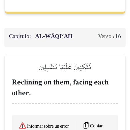
Capítulo:
AL‑WĀQI‘AH
16
Verso :
مُّتَّكِـِٔينَ عَلَيۡهَا مُتَقَٰبِلِينَ
Reclining on them, facing each
other.
Copiar
Informar sobre un error