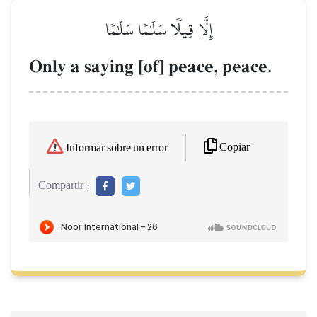
إِلَّا قِيلٗا سَلَٰمٗا سَلَٰمٗا
Only a saying [of] peace, peace.
Copiar
Informar sobre un error
Compartir :