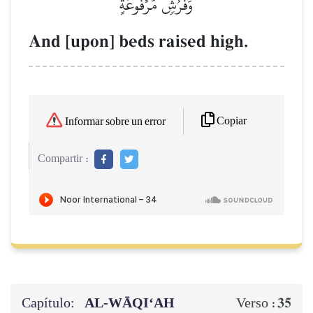
وَفُرُشٖ مَّرۡفُوعَةٍ
And [upon] beds raised high.
Copiar
Informar sobre un error
Compartir :
Capítulo:
AL‑WĀQI‘AH
35
Verso :