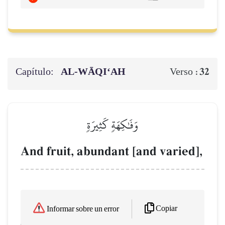
Capítulo:
AL‑WĀQI‘AH
32
Verso :
وَفَٰكِهَةٖ كَثِيرَةٖ
And fruit, abundant [and varied],
Copiar
Informar sobre un error