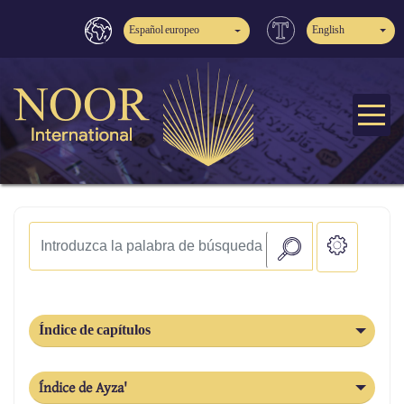
Español europeo
English
Índice de capítulos
Índice de Ayza'