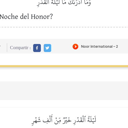
وَمَآ أَدۡرَىٰكَ مَا لَيۡلَةُ ٱلۡقَدۡرِ
 Noche del Honor?
r
Compartir :
لَيۡلَةُ ٱلۡقَدۡرِ خَيۡرٞ مِّنۡ أَلۡفِ شَهۡرٖ