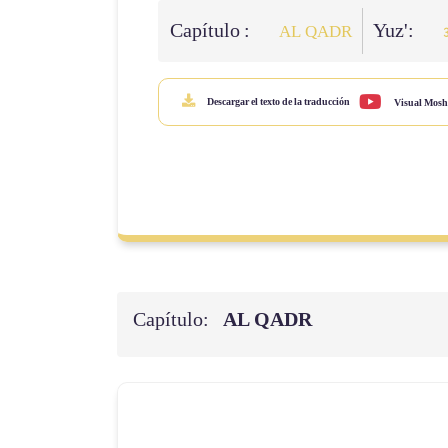
Capítulo :
Yuz':
AL QADR
Descargar el texto de la traducción
Visual Mosh
Capítulo:
AL QADR