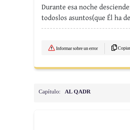
Durante esa noche descienden 
todoslos asuntos(que Él ha de
Copia
Informar sobre un error
Capítulo:
AL QADR