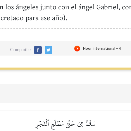
los ángeles junto con el ángel Gabriel, co
cretado para ese año).
r
Compartir :
سَلَٰمٌ هِيَ حَتَّىٰ مَطۡلَعِ ٱلۡفَجۡرِ