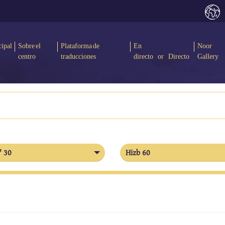
cipal
Sobre el
Plataforma de
En
Noor
centro
traducciones
directo or Directo
Gallery
' 30
Hizb 60