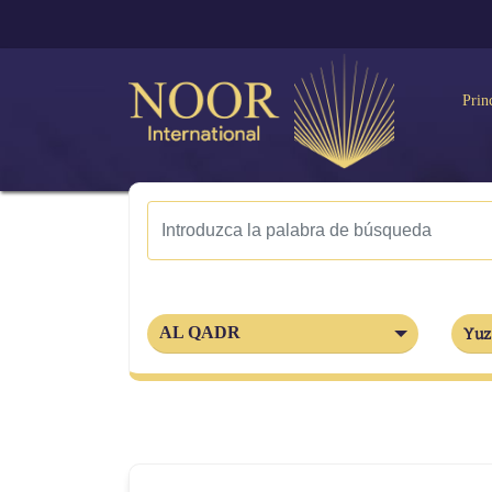
Prin
AL QADR
Yuz