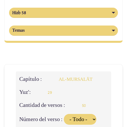
Hizb 58
Temas
Capítulo :
AL‑MURSALĀT
Yuz':
29
Cantidad de versos :
50
Número del verso :