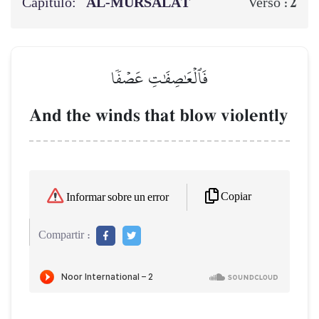
Capítulo:
AL‑MURSALĀT
2
Verso :
فَٱلۡعَٰصِفَٰتِ عَصۡفٗا
And the winds that blow violently
Copiar
Informar sobre un error
Compartir :