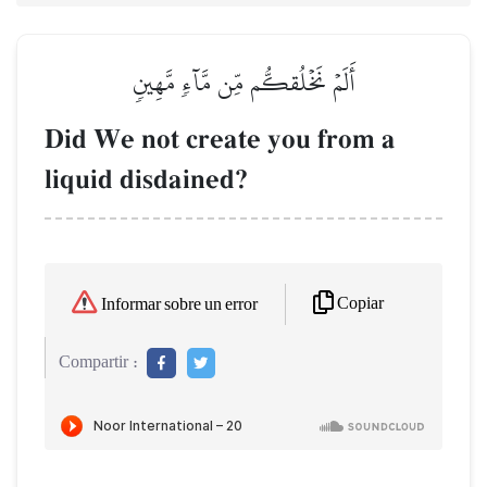
أَلَمۡ نَخۡلُقكُّم مِّن مَّآءٖ مَّهِينٖ
Did We not create you from a
liquid disdained?
Copiar
Informar sobre un error
Compartir :