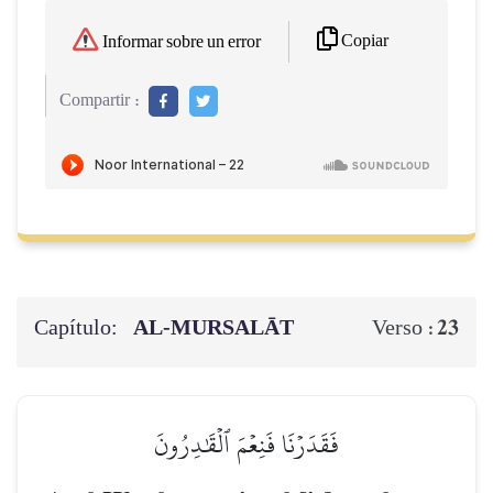
Copiar
Informar sobre un error
Compartir :
Capítulo:
AL‑MURSALĀT
23
Verso :
فَقَدَرۡنَا فَنِعۡمَ ٱلۡقَٰدِرُونَ