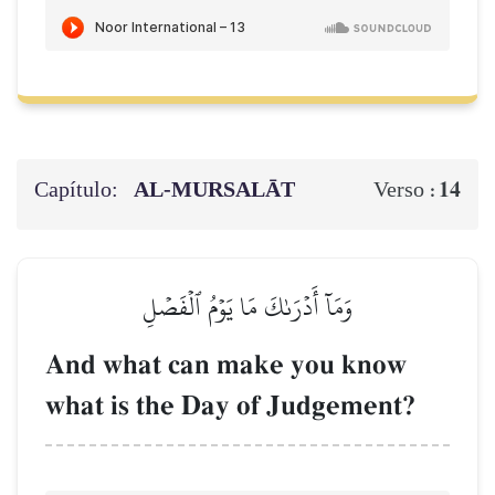
Capítulo:
AL‑MURSALĀT
14
Verso :
وَمَآ أَدۡرَىٰكَ مَا يَوۡمُ ٱلۡفَصۡلِ
And what can make you know
what is the Day of Judgement?