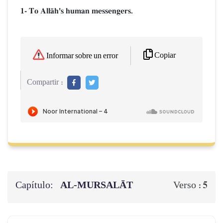
1- To AllŒh's human messengers.
Copiar
Informar sobre un error
Compartir :
Capítulo:
AL‑MURSALĀT
5
Verso :