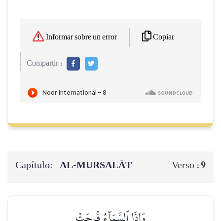
Copiar
Informar sobre un error
Compartir :
Capítulo:
AL‑MURSALĀT
9
Verso :
وَإِذَا ٱلسَّمَآءُ فُرِجَتۡ