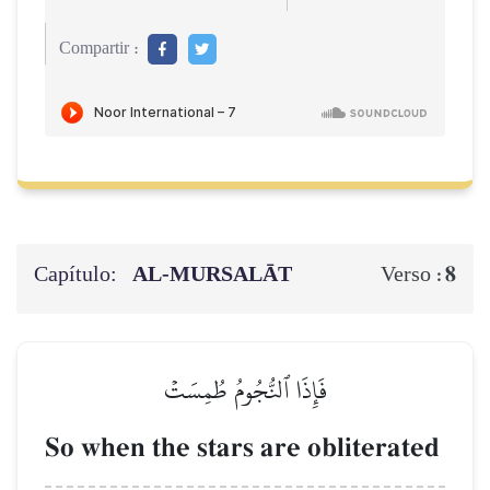
Compartir :
Capítulo:
AL‑MURSALĀT
8
Verso :
فَإِذَا ٱلنُّجُومُ طُمِسَتۡ
So when the stars are obliterated