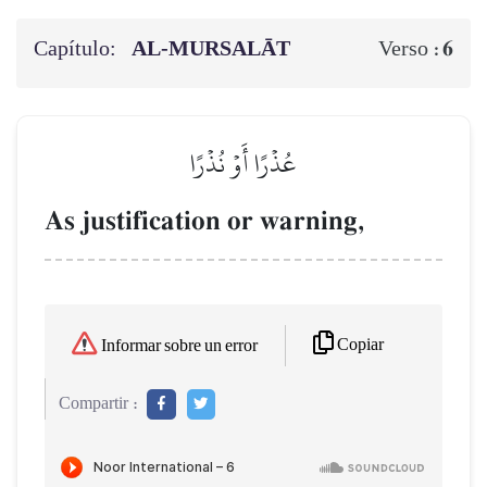
Capítulo:
AL‑MURSALĀT
6
Verso :
عُذۡرًا أَوۡ نُذۡرًا
As justification or warning,
Copiar
Informar sobre un error
Compartir :