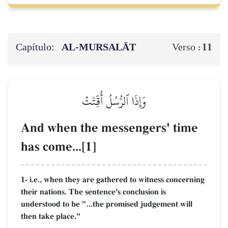
Capítulo:
AL‑MURSALĀT
11
Verso :
وَإِذَا ٱلرُّسُلُ أُقِّتَتۡ
And when the messengers' time
has come...[1]
1- i.e., when they are gathered to witness concerning
their nations. The sentence's conclusion is
understood to be "...the promised judgement will
then take place."