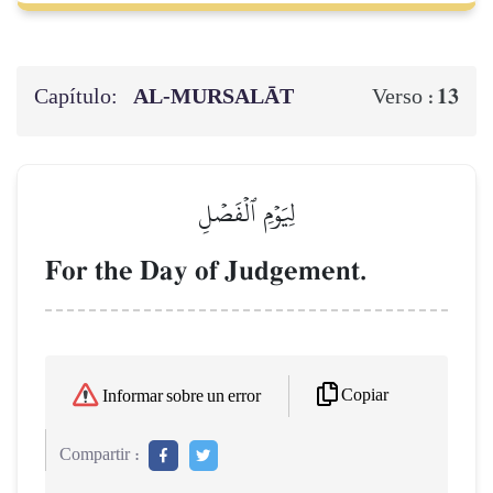
Capítulo:
AL‑MURSALĀT
13
Verso :
لِيَوۡمِ ٱلۡفَصۡلِ
For the Day of Judgement.
Copiar
Informar sobre un error
Compartir :