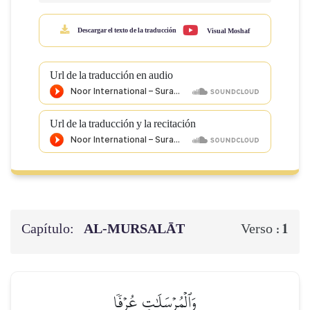
Descargar el texto de la traducción
Visual Moshaf
Url de la traducción en audio
Url de la traducción y la recitación
Capítulo:
AL‑MURSALĀT
1
Verso :
وَٱلۡمُرۡسَلَٰتِ عُرۡفٗا