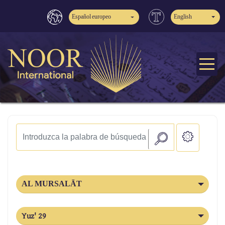
Español europeo
English
AL MURSALĀT
Yuz' 29