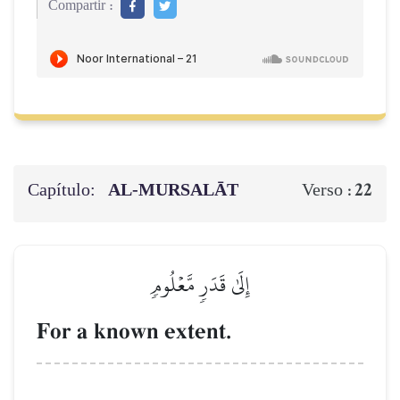
Compartir :
Capítulo:
AL‑MURSALĀT
22
Verso :
إِلَىٰ قَدَرٖ مَّعۡلُومٖ
For a known extent.