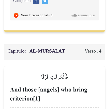
Compartir :
Capítulo:
AL‑MURSALĀT
4
Verso :
فَٱلۡفَٰرِقَٰتِ فَرۡقٗا
And those [angels] who bring
criterion[1]