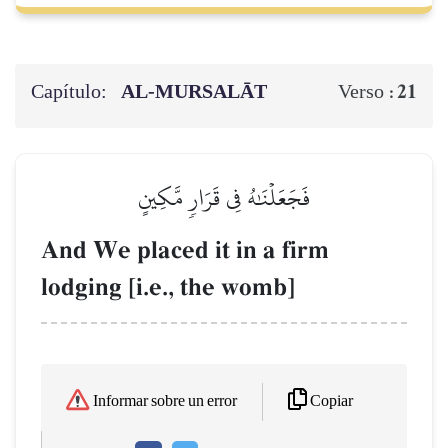
Capítulo:
AL‑MURSALĀT
21
Verso :
فَجَعَلۡنَٰهُ فِي قَرَارٖ مَّكِينٍ
And We placed it in a firm
lodging [i.e., the womb]
Copiar
Informar sobre un error