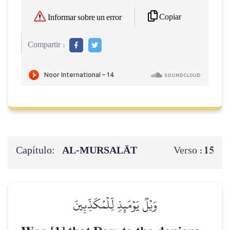
Copiar
Informar sobre un error
Compartir :
Capítulo:
AL‑MURSALĀT
15
Verso :
وَيۡلٞ يَوۡمَئِذٖ لِّلۡمُكَذِّبِينَ