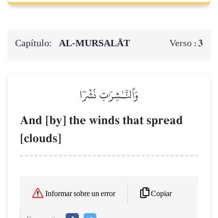
Capítulo:
AL‑MURSALĀT
3
Verso :
وَٱلنَّـٰشِرَٰتِ نَشۡرٗا
And [by] the winds that spread
[clouds]
Copiar
Informar sobre un error