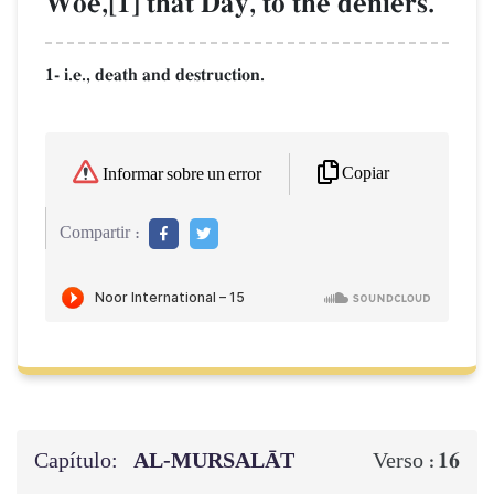
Woe,[1] that Day, to the deniers.
1- i.e., death and destruction.
Copiar
Informar sobre un error
Compartir :
Capítulo:
AL‑MURSALĀT
16
Verso :