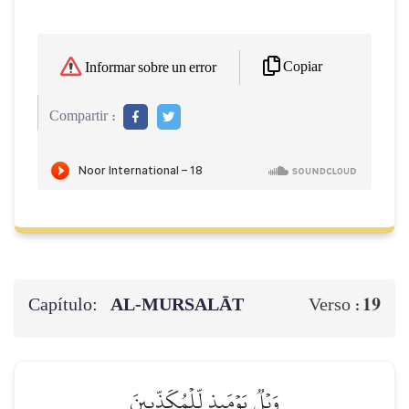
Copiar
Informar sobre un error
Compartir :
Capítulo:
AL‑MURSALĀT
19
Verso :
وَيۡلٞ يَوۡمَئِذٖ لِّلۡمُكَذِّبِينَ