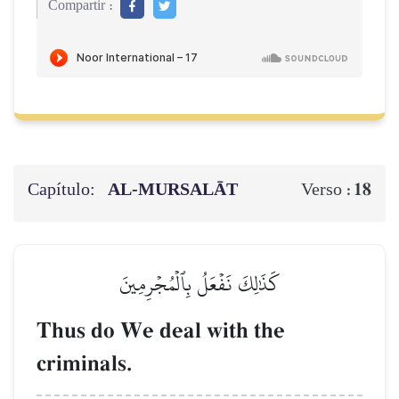
Compartir :
Capítulo:
AL‑MURSALĀT
18
Verso :
كَذَٰلِكَ نَفۡعَلُ بِٱلۡمُجۡرِمِينَ
Thus do We deal with the
criminals.