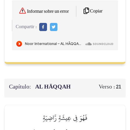
Copiar
Informar sobre un error
Compartir :
Capítulo:
AL HĀQQAH
Verso :
21
فَهُوَ فِي عِيشَةٖ رَّاضِيَةٖ