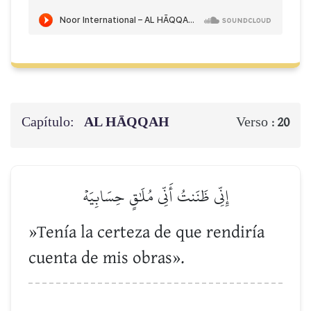
Capítulo:
AL HĀQQAH
Verso :
20
إِنِّي ظَنَنتُ أَنِّي مُلَٰقٍ حِسَابِيَهۡ
»Tenía la certeza de que rendiría
cuenta de mis obras».