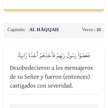
Capítulo:
AL HĀQQAH
Verso :
10
فَعَصَوۡاْ رَسُولَ رَبِّهِمۡ فَأَخَذَهُمۡ أَخۡذَةٗ رَّابِيَةً
Desobedecieron a los mensajeros
de su Señor y fueron (entonces)
castigados con severidad.