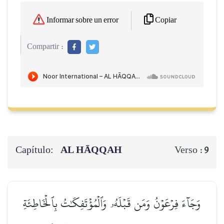
Copiar
Informar sobre un error
Compartir :
Capítulo:
AL HĀQQAH
Verso :
9
وَجَآءَ فِرۡعَوۡنُ وَمَن قَبۡلَهُۥ وَٱلۡمُؤۡتَفِكَٰتُ بِٱلۡخَاطِئَةِ