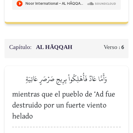
Capítulo:
AL HĀQQAH
Verso :
6
وَأَمَّا عَادٞ فَأُهۡلِكُواْ بِرِيحٖ صَرۡصَرٍ عَاتِيَةٖ
mientras que el pueblo de ‘Ad fue
destruido por un fuerte viento
helado