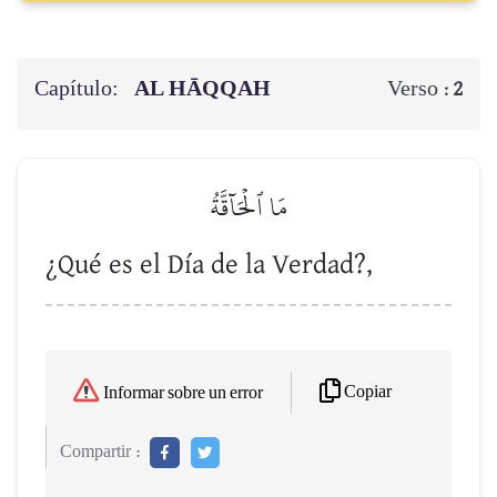
Capítulo:
AL HĀQQAH
Verso :
2
مَا ٱلۡحَآقَّةُ
¿Qué es el Día de la Verdad?,
Copiar
Informar sobre un error
Compartir :