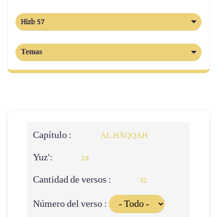
Hizb 57
Temas
Capítulo :
AL HĀQQAH
Yuz':
29
Cantidad de versos :
52
Número del verso :