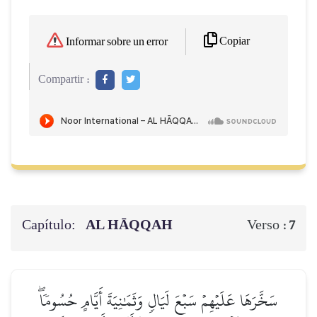
Copiar
Informar sobre un error
Compartir :
Capítulo:
AL HĀQQAH
Verso :
7
سَخَّرَهَا عَلَيۡهِمۡ سَبۡعَ لَيَالٖ وَثَمَٰنِيَةَ أَيَّامٍ حُسُومٗاۖ