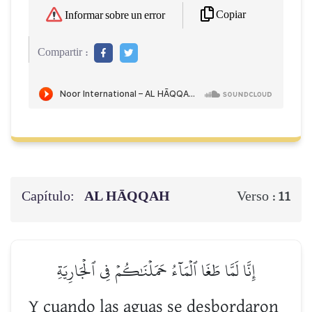
Copiar
Informar sobre un error
Compartir :
Capítulo:
AL HĀQQAH
Verso :
11
إِنَّا لَمَّا طَغَا ٱلۡمَآءُ حَمَلۡنَٰكُمۡ فِي ٱلۡجَارِيَةِ
Y cuando las aguas se desbordaron