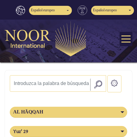
Español europeo
Español europeo
AL HĀQQAH
Yuz' 29