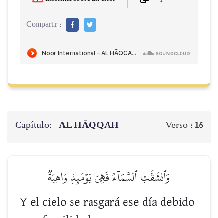
Compartir :
Capítulo:
AL HĀQQAH
Verso :
16
وَٱنشَقَّتِ ٱلسَّمَآءُ فَهِيَ يَوۡمَئِذٖ وَاهِيَةٞ
Y el cielo se rasgará ese día debido