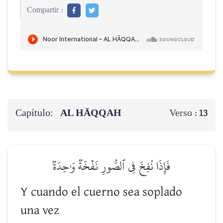
Compartir :
Capítulo:
AL HĀQQAH
Verso :
13
فَإِذَا نُفِخَ فِي ٱلصُّورِ نَفۡخَةٞ وَٰحِدَةٞ
Y cuando el cuerno sea soplado
una vez