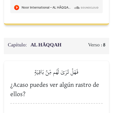
Capítulo:
AL HĀQQAH
Verso :
8
فَهَلۡ تَرَىٰ لَهُم مِّنۢ بَاقِيَةٖ
¿Acaso puedes ver algún rastro de
ellos?