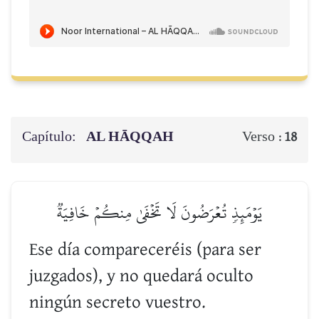
Capítulo:
AL HĀQQAH
Verso :
18
يَوۡمَئِذٖ تُعۡرَضُونَ لَا تَخۡفَىٰ مِنكُمۡ خَافِيَةٞ
Ese día compareceréis (para ser
juzgados), y no quedará oculto
ningún secreto vuestro.