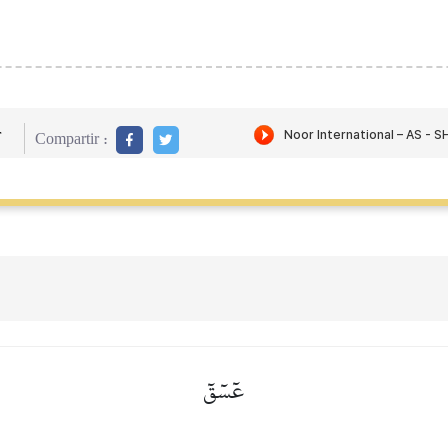
r
Compartir :
عٓسٓقٓ