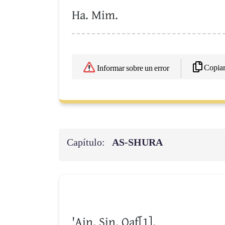
Ha. Mim.
Copia
Informar sobre un error
Capítulo:
AS-SHURA
'Ain. Sin. Qaf[1].