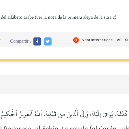
del alfabeto árabe (ver la nota de la primera aleya de la sura 2).
r
Compartir :
كَذَٰلِكَ يُوحِيٓ إِلَيۡكَ وَإِلَى ٱلَّذِينَ مِن قَبۡلِكَ ٱللَّهُ ٱلۡعَزِيزُ ٱلۡحَكِيمُ
 Poderoso, el Sabio, te revela (el Corán, ¡