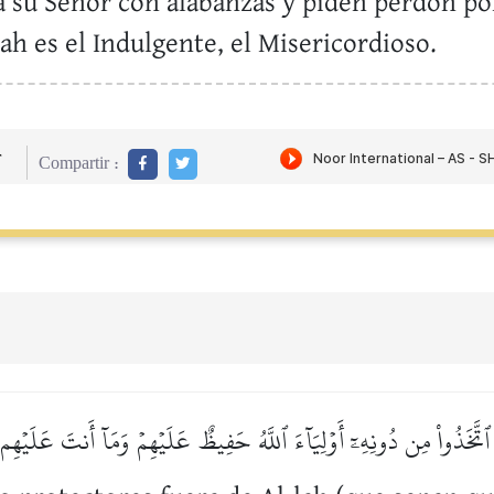
n a su Señor con alabanzas y piden perdón po
lah es el Indulgente, el Misericordioso.
r
Compartir :
 ٱتَّخَذُواْ مِن دُونِهِۦٓ أَوۡلِيَآءَ ٱللَّهُ حَفِيظٌ عَلَيۡهِمۡ وَمَآ أَنتَ عَلَيۡهِم