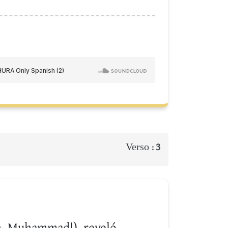
Verso :
3
oh, Muhammad!), reveló