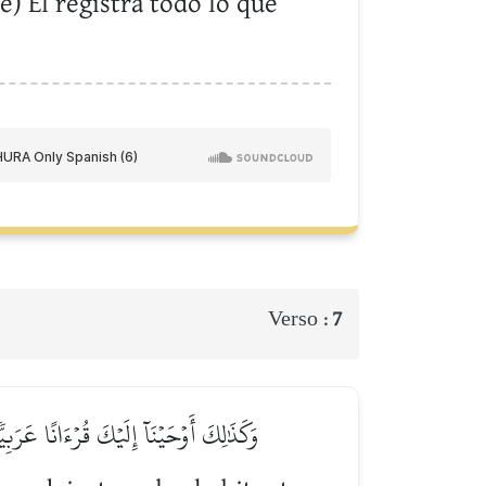
) Él registra todo lo que
Verso :
7
وَكَذَٰلِكَ أَوۡحَيۡنَآ إِلَيۡكَ قُرۡءَانًا عَرَب