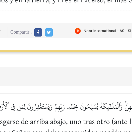
os y en la tierra, y Él es el Excelso, el más 
r
Compartir :
َۚ وَٱلۡمَلَـٰٓئِكَةُ يُسَبِّحُونَ بِحَمۡدِ رَبِّهِمۡ وَيَسۡتَغۡفِرُونَ لِمَن فِي ٱلۡأَرۡضِ
sgarse de arriba abajo, uno tras otro (ante 