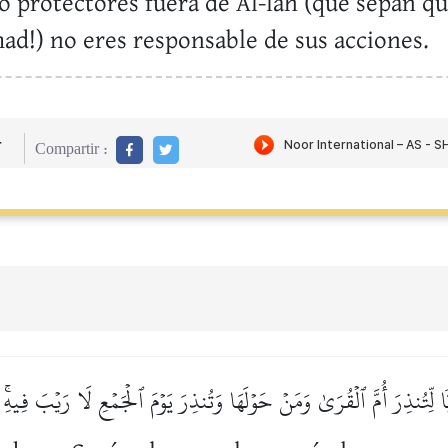
protectores fuera de Al-lah (que sepan que
d!) no eres responsable de sus acciones.
r
Compartir :
ِيّٗا لِّتُنذِرَ أُمَّ ٱلۡقُرَىٰ وَمَنۡ حَوۡلَهَا وَتُنذِرَ يَوۡمَ ٱلۡجَمۡعِ لَا رَيۡبَ فِيهِ