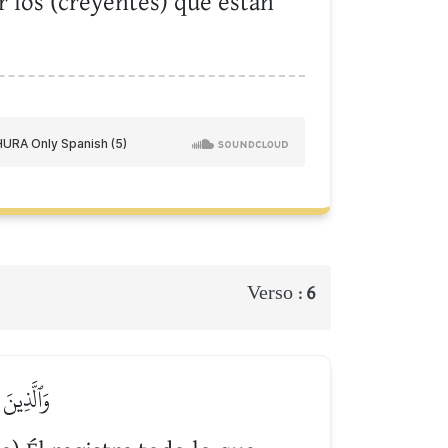
r los (creyentes) que están
Verso :
6
وَٱلَّذِينَ