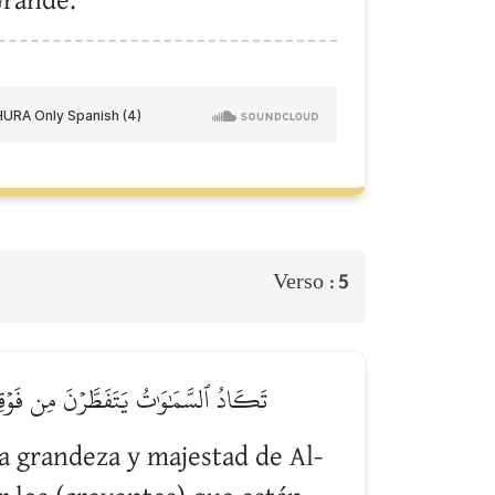
Grande.
Verso :
5
تَكَادُ ٱلسَّمَٰوَٰتُ يَتَفَطَّرۡنَ مِن فَوۡقِهِنّ
la grandeza y majestad de Al-