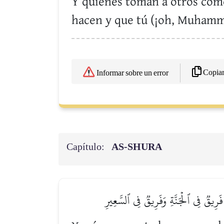
Y quienes toman a otros como 
hacen y que tú (¡oh, Muhamma
Copia
Informar sobre un error
Capítulo:
AS-SHURA
ۚ فَرِيقٞ فِي ٱلۡجَنَّةِ وَفَرِيقٞ فِي ٱلسَّعِيرِ