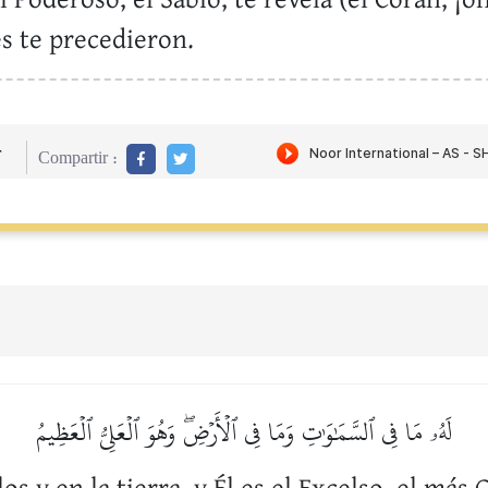
es te precedieron.
r
Compartir :
لَهُۥ مَا فِي ٱلسَّمَٰوَٰتِ وَمَا فِي ٱلۡأَرۡضِۖ وَهُوَ ٱلۡعَلِيُّ ٱلۡعَظِيمُ