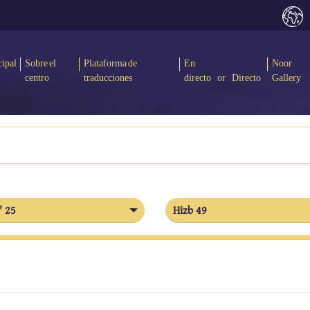
cipal
Sobre el
Plataforma de
En
Noor
centro
traducciones
directo or Directo
Gallery
' 25
Hizb 49