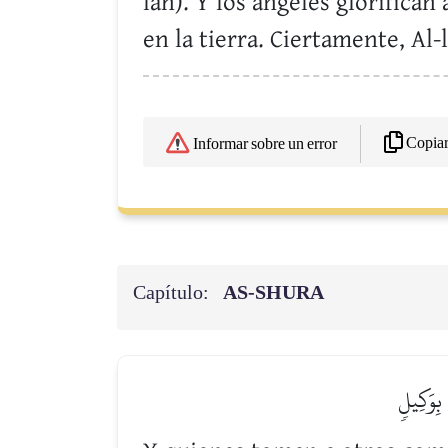
lah). Y los ángeles glorifica
en la tierra. Ciertamente, Al-
Copia
Informar sobre un error
Capítulo:
AS-SHURA
 بِوَكِيلٖ