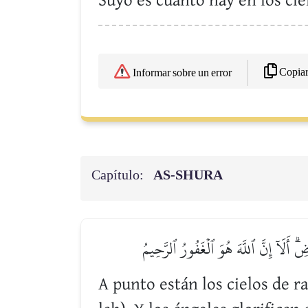
Suyo es cuanto hay en los ciel
Copia
Informar sobre un error
Capítulo:
AS-SHURA
ۗ أَلَآ إِنَّ ٱللَّهَ هُوَ ٱلۡغَفُورُ ٱلرَّحِيمُ
A punto están los cielos de ra