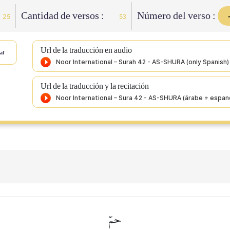
Cantidad de versos :
Número del verso :
25
53
Url de la traducción en audio
af
Url de la traducción y la recitación
حمٓ