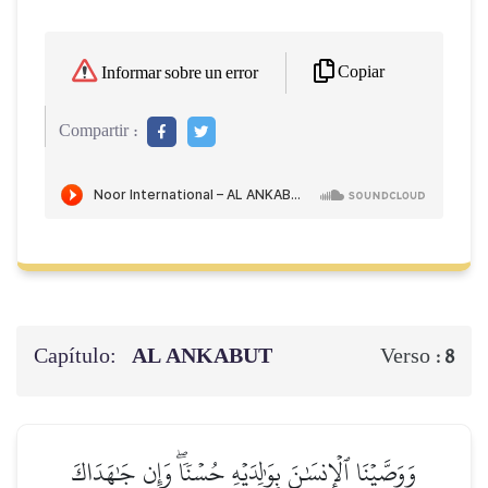
Copiar
Informar sobre un error
Compartir :
Capítulo:
AL ANKABUT
Verso :
8
وَوَصَّيۡنَا ٱلۡإِنسَٰنَ بِوَٰلِدَيۡهِ حُسۡنٗاۖ وَإِن جَٰهَدَاكَ