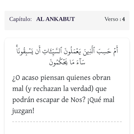
Capítulo:
AL ANKABUT
Verso :
4
أَمۡ حَسِبَ ٱلَّذِينَ يَعۡمَلُونَ ٱلسَّيِّـَٔاتِ أَن يَسۡبِقُونَاۚ
سَآءَ مَا يَحۡكُمُونَ
¿O acaso piensan quienes obran
mal (y rechazan la verdad) que
podrán escapar de Nos? ¡Qué mal
juzgan!