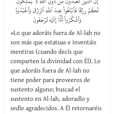
إِنَّ ٱلَّذِينَ تَعۡبُدُونَ مِن دُونِ ٱللَّهِ لَا يَمۡلِكُونَ
لَكُمۡ رِزۡقٗا فَٱبۡتَغُواْ عِندَ ٱللَّهِ ٱلرِّزۡقَ وَٱعۡبُدُوهُ
وَٱشۡكُرُواْ لَهُۥٓۖ إِلَيۡهِ تُرۡجَعُونَ
»Lo que adoráis fuera de Al-lah no
son más que estatuas e inventáis
mentiras (cuando decís que
comparten la divinidad con Él). Lo
que adoráis fuera de Al-lah no
tiene poder para proveeros de
sustento alguno; buscad el
sustento en Al-lah, adoradlo y
sedle agradecidos. A Él retornaréis