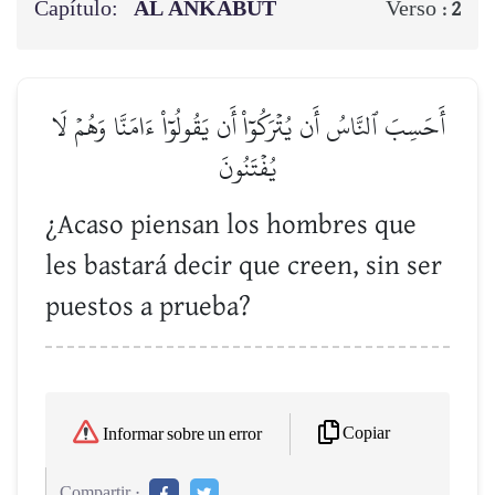
Capítulo:
AL ANKABUT
Verso :
2
أَحَسِبَ ٱلنَّاسُ أَن يُتۡرَكُوٓاْ أَن يَقُولُوٓاْ ءَامَنَّا وَهُمۡ لَا
يُفۡتَنُونَ
¿Acaso piensan los hombres que
les bastará decir que creen, sin ser
puestos a prueba?
Copiar
Informar sobre un error
Compartir :