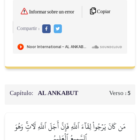
Copiar
Informar sobre un error
Compartir :
Capítulo:
AL ANKABUT
Verso :
5
مَن كَانَ يَرۡجُواْ لِقَآءَ ٱللَّهِ فَإِنَّ أَجَلَ ٱللَّهِ لَأٓتٖۚ وَهُوَ
ٱلسَّمِيعُ ٱلۡعَلِيمُ