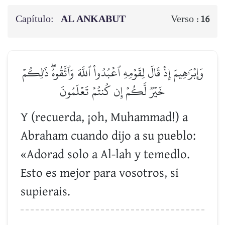
Capítulo:
AL ANKABUT
Verso :
16
وَإِبۡرَٰهِيمَ إِذۡ قَالَ لِقَوۡمِهِ ٱعۡبُدُواْ ٱللَّهَ وَٱتَّقُوهُۖ ذَٰلِكُمۡ
خَيۡرٞ لَّكُمۡ إِن كُنتُمۡ تَعۡلَمُونَ
Y (recuerda, ¡oh, Muhammad!) a
Abraham cuando dijo a su pueblo:
«Adorad solo a Al-lah y temedlo.
Esto es mejor para vosotros, si
supierais.