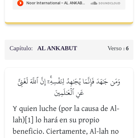
Capítulo:
AL ANKABUT
Verso :
6
وَمَن جَٰهَدَ فَإِنَّمَا يُجَٰهِدُ لِنَفۡسِهِۦٓۚ إِنَّ ٱللَّهَ لَغَنِيٌّ
عَنِ ٱلۡعَٰلَمِينَ
Y quien luche (por la causa de Al-
lah)[1] lo hará en su propio
beneficio. Ciertamente, Al-lah no