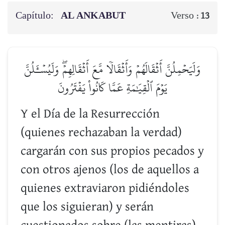
Capítulo:
AL ANKABUT
Verso :
13
وَلَيَحۡمِلُنَّ أَثۡقَالَهُمۡ وَأَثۡقَالٗا مَّعَ أَثۡقَالِهِمۡۖ وَلَيُسۡـَٔلُنَّ
يَوۡمَ ٱلۡقِيَٰمَةِ عَمَّا كَانُواْ يَفۡتَرُونَ
Y el Día de la Resurrección
(quienes rechazaban la verdad)
cargarán con sus propios pecados y
con otros ajenos (los de aquellos a
quienes extraviaron pidiéndoles
que los siguieran) y serán