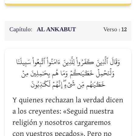
Capítulo:
AL ANKABUT
Verso :
12
وَقَالَ ٱلَّذِينَ كَفَرُواْ لِلَّذِينَ ءَامَنُواْ ٱتَّبِعُواْ سَبِيلَنَا
وَلۡنَحۡمِلۡ خَطَٰيَٰكُمۡ وَمَا هُم بِحَٰمِلِينَ مِنۡ
خَطَٰيَٰهُم مِّن شَيۡءٍۖ إِنَّهُمۡ لَكَٰذِبُونَ
Y quienes rechazan la verdad dicen
a los creyentes: «Seguid nuestra
religión y nosotros cargaremos
con vuestros pecados». Pero no