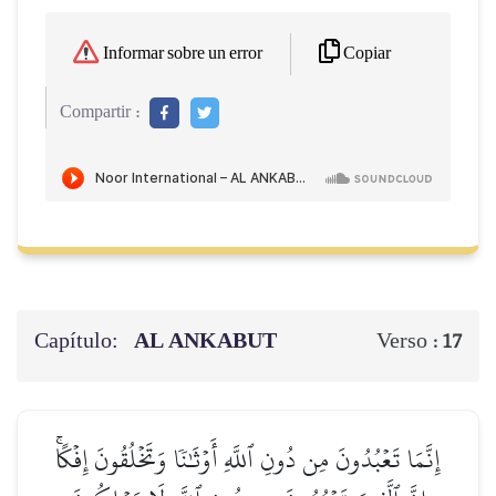
Copiar
Informar sobre un error
Compartir :
Capítulo:
AL ANKABUT
Verso :
17
إِنَّمَا تَعۡبُدُونَ مِن دُونِ ٱللَّهِ أَوۡثَٰنٗا وَتَخۡلُقُونَ إِفۡكًاۚ