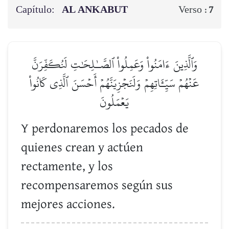
Capítulo:
AL ANKABUT
Verso :
7
وَٱلَّذِينَ ءَامَنُواْ وَعَمِلُواْ ٱلصَّـٰلِحَٰتِ لَنُكَفِّرَنَّ
عَنۡهُمۡ سَيِّـَٔاتِهِمۡ وَلَنَجۡزِيَنَّهُمۡ أَحۡسَنَ ٱلَّذِي كَانُواْ
يَعۡمَلُونَ
Y perdonaremos los pecados de
quienes crean y actúen
rectamente, y los
recompensaremos según sus
mejores acciones.