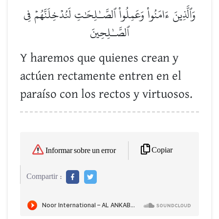
وَٱلَّذِينَ ءَامَنُواْ وَعَمِلُواْ ٱلصَّـٰلِحَٰتِ لَنُدۡخِلَنَّهُمۡ فِي
ٱلصَّـٰلِحِينَ
Y haremos que quienes crean y
actúen rectamente entren en el
paraíso con los rectos y virtuosos.
Copiar
Informar sobre un error
Compartir :