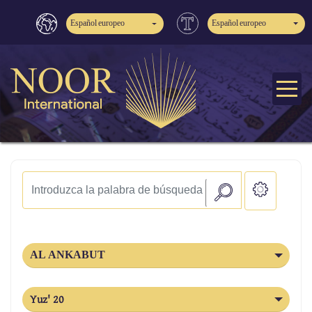
Español europeo
Español europeo
AL ANKABUT
Yuz' 20