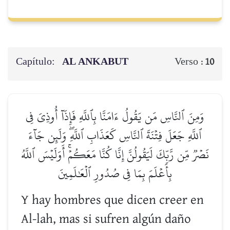
Capítulo:
AL ANKABUT
Verso :
10
وَمِنَ ٱلنَّاسِ مَن يَقُولُ ءَامَنَّا بِٱللَّهِ فَإِذَآ أُوذِيَ فِي
ٱللَّهِ جَعَلَ فِتۡنَةَ ٱلنَّاسِ كَعَذَابِ ٱللَّهِۖ وَلَئِن جَآءَ
نَصۡرٞ مِّن رَّبِّكَ لَيَقُولُنَّ إِنَّا كُنَّا مَعَكُمۡۚ أَوَلَيۡسَ ٱللَّهُ
بِأَعۡلَمَ بِمَا فِي صُدُورِ ٱلۡعَٰلَمِينَ
Y hay hombres que dicen creer en
Al-lah, mas si sufren algún daño