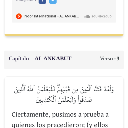
Capítulo:
AL ANKABUT
Verso :
3
وَلَقَدۡ فَتَنَّا ٱلَّذِينَ مِن قَبۡلِهِمۡۖ فَلَيَعۡلَمَنَّ ٱللَّهُ ٱلَّذِينَ
صَدَقُواْ وَلَيَعۡلَمَنَّ ٱلۡكَٰذِبِينَ
Ciertamente, pusimos a prueba a
quienes los precedieron; (y ellos