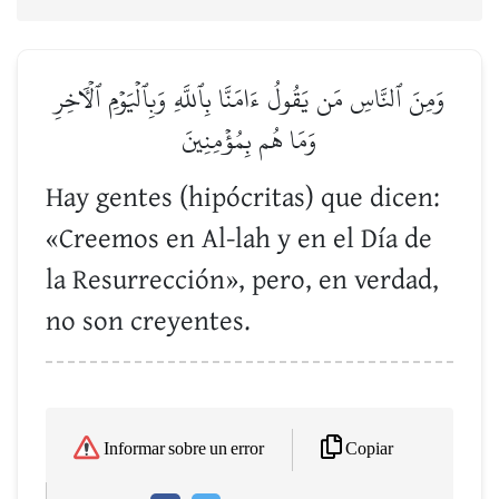
وَمِنَ ٱلنَّاسِ مَن يَقُولُ ءَامَنَّا بِٱللَّهِ وَبِٱلۡيَوۡمِ ٱلۡأٓخِرِ
وَمَا هُم بِمُؤۡمِنِينَ
Hay gentes (hipócritas) que dicen:
«Creemos en Al-lah y en el Día de
la Resurrección», pero, en verdad,
no son creyentes.
Copiar
Informar sobre un error