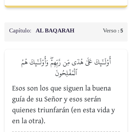
Capítulo:
AL BAQARAH
Verso :
5
أُوْلَـٰٓئِكَ عَلَىٰ هُدٗى مِّن رَّبِّهِمۡۖ وَأُوْلَـٰٓئِكَ هُمُ
ٱلۡمُفۡلِحُونَ
Esos son los que siguen la buena
guía de su Señor y esos serán
quienes triunfarán (en esta vida y
en la otra).