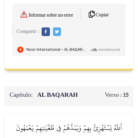
Copiar
Informar sobre un error
Compartir :
Capítulo:
AL BAQARAH
Verso :
15
ٱللَّهُ يَسۡتَهۡزِئُ بِهِمۡ وَيَمُدُّهُمۡ فِي طُغۡيَٰنِهِمۡ يَعۡمَهُونَ