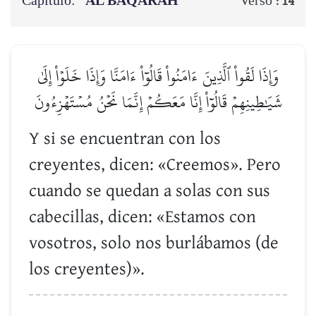
Capítulo:
AL BAQARAH
Verso :
14
وَإِذَا لَقُواْ ٱلَّذِينَ ءَامَنُواْ قَالُوٓاْ ءَامَنَّا وَإِذَا خَلَوۡاْ إِلَىٰ
شَيَٰطِينِهِمۡ قَالُوٓاْ إِنَّا مَعَكُمۡ إِنَّمَا نَحۡنُ مُسۡتَهۡزِءُونَ
Y si se encuentran con los
creyentes, dicen: «Creemos». Pero
cuando se quedan a solas con sus
cabecillas, dicen: «Estamos con
vosotros, solo nos burlábamos (de
los creyentes)».