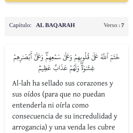
Capítulo:
AL BAQARAH
Verso :
7
خَتَمَ ٱللَّهُ عَلَىٰ قُلُوبِهِمۡ وَعَلَىٰ سَمۡعِهِمۡۖ وَعَلَىٰٓ أَبۡصَٰرِهِمۡ
غِشَٰوَةٞۖ وَلَهُمۡ عَذَابٌ عَظِيمٞ
Al-lah ha sellado sus corazones y
sus oídos (para que no puedan
entenderla ni oírla como
consecuencia de su incredulidad y
arrogancia) y una venda les cubre