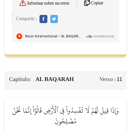
Copiar
Informar sobre un error
Compartir :
Capítulo:
AL BAQARAH
Verso :
11
وَإِذَا قِيلَ لَهُمۡ لَا تُفۡسِدُواْ فِي ٱلۡأَرۡضِ قَالُوٓاْ إِنَّمَا نَحۡنُ
مُصۡلِحُونَ