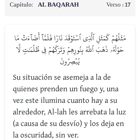
Capítulo:
AL BAQARAH
Verso :
17
مَثَلُهُمۡ كَمَثَلِ ٱلَّذِي ٱسۡتَوۡقَدَ نَارٗا فَلَمَّآ أَضَآءَتۡ مَا
حَوۡلَهُۥ ذَهَبَ ٱللَّهُ بِنُورِهِمۡ وَتَرَكَهُمۡ فِي ظُلُمَٰتٖ لَّا
يُبۡصِرُونَ
Su situación se asemeja a la de
quienes prenden un fuego y, una
vez este ilumina cuanto hay a su
alrededor, Al-lah les arrebata la luz
(a causa de su desvío) y los deja en
la oscuridad, sin ver.