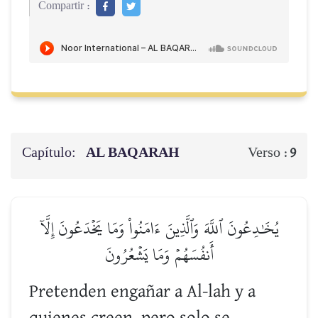
Compartir :
Capítulo:
AL BAQARAH
Verso :
9
يُخَٰدِعُونَ ٱللَّهَ وَٱلَّذِينَ ءَامَنُواْ وَمَا يَخۡدَعُونَ إِلَّآ
أَنفُسَهُمۡ وَمَا يَشۡعُرُونَ
Pretenden engañar a Al-lah y a