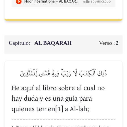
Capítulo:
AL BAQARAH
Verso :
2
ذَٰلِكَ ٱلۡكِتَٰبُ لَا رَيۡبَۛ فِيهِۛ هُدٗى لِّلۡمُتَّقِينَ
He aquí el libro sobre el cual no
hay duda y es una guía para
quienes temen[1] a Al-lah;