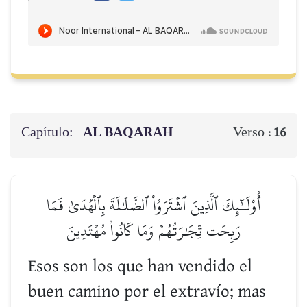
Capítulo:
AL BAQARAH
Verso :
16
أُوْلَـٰٓئِكَ ٱلَّذِينَ ٱشۡتَرَوُاْ ٱلضَّلَٰلَةَ بِٱلۡهُدَىٰ فَمَا
رَبِحَت تِّجَٰرَتُهُمۡ وَمَا كَانُواْ مُهۡتَدِينَ
Esos son los que han vendido el
buen camino por el extravío; mas