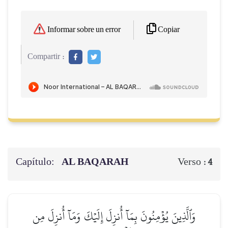
Copiar
Informar sobre un error
Compartir :
Capítulo:
AL BAQARAH
Verso :
4
وَٱلَّذِينَ يُؤۡمِنُونَ بِمَآ أُنزِلَ إِلَيۡكَ وَمَآ أُنزِلَ مِن