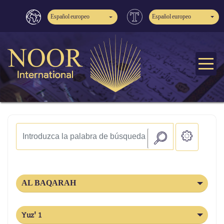
Español europeo
Español europeo
AL BAQARAH
Yuz' 1