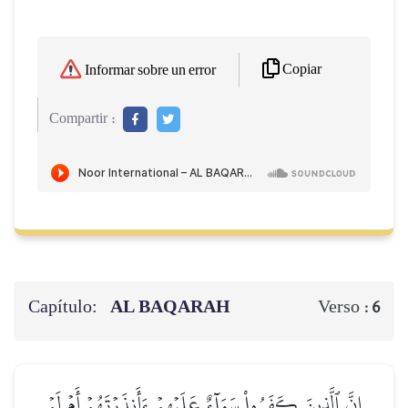
Copiar
Informar sobre un error
Compartir :
Capítulo:
AL BAQARAH
Verso :
6
إِنَّ ٱلَّذِينَ كَفَرُواْ سَوَآءٌ عَلَيۡهِمۡ ءَأَنذَرۡتَهُمۡ أَمۡ لَمۡ