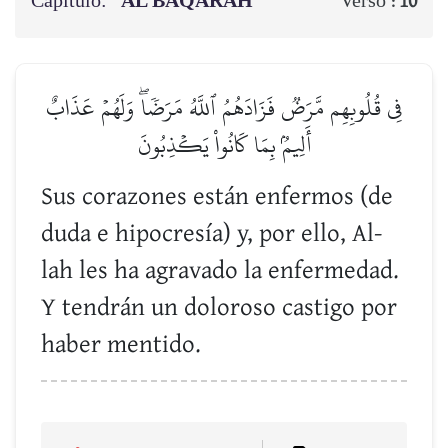
Capítulo:
AL BAQARAH
Verso :
10
فِي قُلُوبِهِم مَّرَضٞ فَزَادَهُمُ ٱللَّهُ مَرَضٗاۖ وَلَهُمۡ عَذَابٌ
أَلِيمُۢ بِمَا كَانُواْ يَكۡذِبُونَ
Sus corazones están enfermos (de
duda e hipocresía) y, por ello, Al-
lah les ha agravado la enfermedad.
Y tendrán un doloroso castigo por
haber mentido.