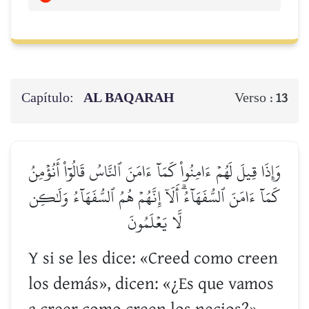
Capítulo:
AL BAQARAH
Verso :
13
وَإِذَا قِيلَ لَهُمۡ ءَامِنُواْ كَمَآ ءَامَنَ ٱلنَّاسُ قَالُوٓاْ أَنُؤۡمِنُ
كَمَآ ءَامَنَ ٱلسُّفَهَآءُۗ أَلَآ إِنَّهُمۡ هُمُ ٱلسُّفَهَآءُ وَلَٰكِن
لَّا يَعۡلَمُونَ
Y si se les dice: «Creed como creen
los demás», dicen: «¿Es que vamos