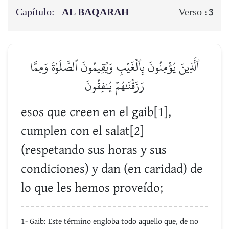
Capítulo:
AL BAQARAH
Verso :
3
ٱلَّذِينَ يُؤۡمِنُونَ بِٱلۡغَيۡبِ وَيُقِيمُونَ ٱلصَّلَوٰةَ وَمِمَّا
رَزَقۡنَٰهُمۡ يُنفِقُونَ
esos que creen en el gaib[1],
cumplen con el salat[2]
(respetando sus horas y sus
condiciones) y dan (en caridad) de
lo que les hemos proveído;
1- Gaib: Este término engloba todo aquello que, de no