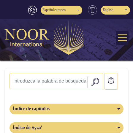
Español europeo
English
Índice de capítulos
Índice de Ayza'