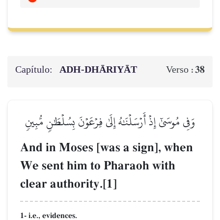
Capítulo:
ADH-DHĀRIYĀT
38
Verso :
وَفِي مُوسَىٰٓ إِذۡ أَرۡسَلۡنَٰهُ إِلَىٰ فِرۡعَوۡنَ بِسُلۡطَٰنٖ مُّبِينٖ
And in Moses [was a sign], when
We sent him to Pharaoh with
clear authority.[1]
1- i.e., evidences.