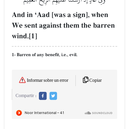
And in ÔAad [was a sign], when
We sent against them the barren
wind.[1]
1- Barren of any benefit, i.e., evil.
Copiar
Informar sobre un error
Compartir :