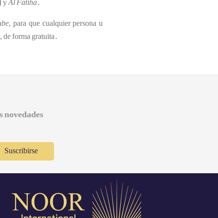
) y
Al
Fatiha
.
ube
, para que cualquier persona u
, de forma gratuita.
as novedades
Suscribirse