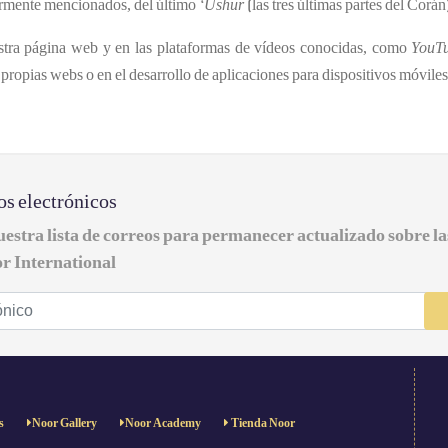
iormente mencionados, del último
‘Ushur
(las tres últimas partes del Corán
stra página web y en las plataformas de vídeos conocidas, como
YouT
propias webs o en el desarrollo de aplicaciones para dispositivos móviles
os electrónicos
uestra lista de correos para permanecer actualizado sobre l
r International
s
Noor Gallery
Noor Academy
Tienda Noor