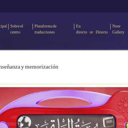
cipal
Sobre el
Plataforma de
En
Noor
centro
traducciones
directo or Directo
Gallery
 enseñanza y memorización