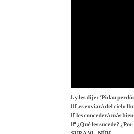
10 y les dije: ‘Pidan per
11 Les enviará del cielo ll
12 les concederá más biene
13 ¿Qué les sucede? ¿Por
SURA 71 – NŪH