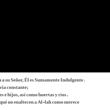
dón a su Señor, Él es Sumamente Indulgente.
uvia constante;
s e hijos, así como huertas y ríos.
 qué no enaltecen a Al-lah como merece