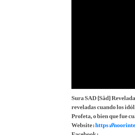
Sura SAD (Sâd) Revelada 
reveladas cuando los idó
Profeta, o bien que fue c
Website:
https://noorint
Facebook: