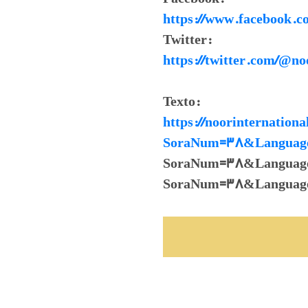
https://www.facebook.co
Twitter:
https://twitter.com/@no
Texto:
https://noorinternationa
SoraNum=38&Languag
SoraNum=38&LanguageId=
SoraNum=38&Languag