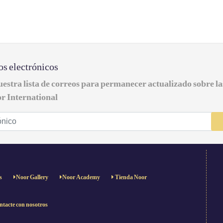
os electrónicos
uestra lista de correos para permanecer actualizado sobre l
r International
s
Noor Gallery
Noor Academy
Tienda Noor
tacte con nosotros