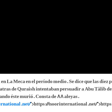
en La Meca en el período medio. Se dice que las diez 
latras de Quraish intentaban persuadir a Abu Tâlib de 
uando éste murió. Consta de 88 aleyas.
ernational.net/
">https://noorinternational.net/">https