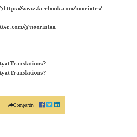
">https://www.facebook.com/noorintes/
witter.com/@noorinten
/AyatTranslations?
AyatTranslations?
Compartir: