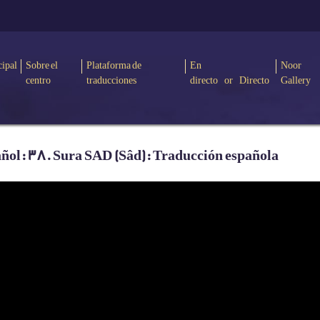
cipal
Sobre el
Plataforma de
En
Noor
centro
traducciones
directo or Directo
Gallery
añol: 38. Sura SAD (Sâd): Traducción española