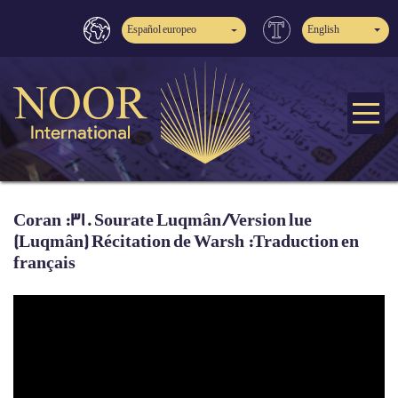
Español europeo
English
Coran :31. Sourate Luqmân /Version lue
(Luqmân) Récitation de Warsh :Traduction en
français