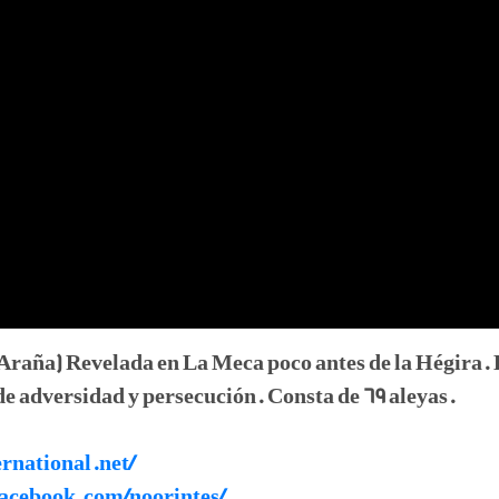
ña) Revelada en La Meca poco antes de la Hégira. E
de adversidad y persecución. Consta de 69 aleyas.
ernational.net/
facebook.com/noorintes/