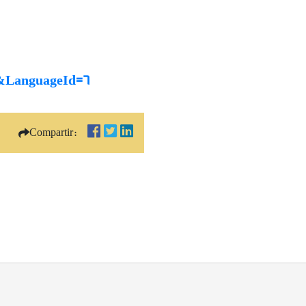
29&LanguageId=6
Compartir: