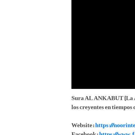
Sura AL ANKABUT (La Ara
los creyentes en tiempos 
Website:
https://noorint
Facebook:
https://www.