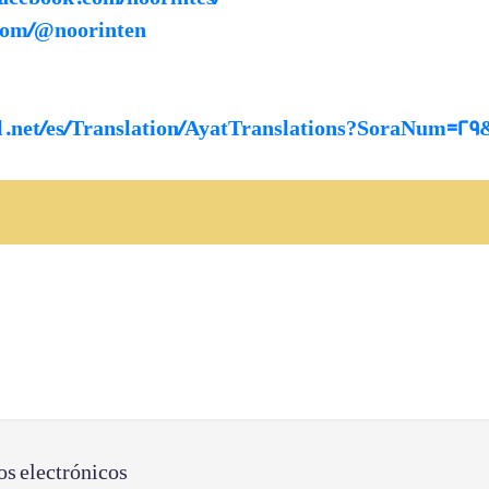
.com/@noorinten
nal.net/es/Translation/AyatTranslations?SoraNum=
os electrónicos