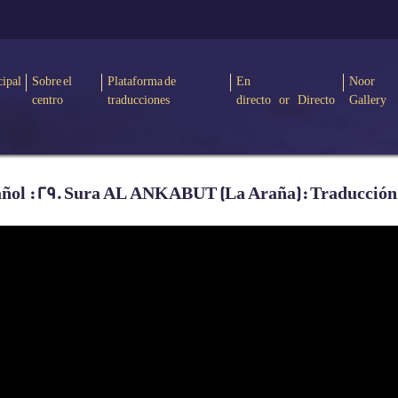
cipal
Sobre el
Plataforma de
En
Noor
centro
traducciones
directo or Directo
Gallery
añol : 29. Sura AL ANKABUT (La Araña): Traducción