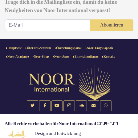
Trage dich in die Mailingliste ein, damit du keine
Neuigkeiten von Noor International verpasst!
Abonnieren
Hauptseite
Über das Zentrum
Übersetzungsportal
Noor-Enzyklopädie
Noor-Akademie
Noor-Shop
Noor-Apps
Entwicklerdienste
Kontakt
Alle Rechte vorbehalten fürNoor International ©2019-2026
Design und Entwicklung