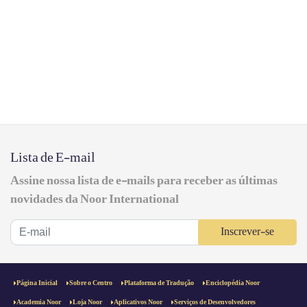
Lista de E-mail
Assine nossa lista de e-mails para receber as últimas
novidades da Noor International
Inscrever-se
Página Inicial
Sobre o Centro
Plataforma de Tradução
Enciclopédia Noor
Academia Noor
Loja Noor
Aplicativos Noor
Serviços de Desenvolvedores