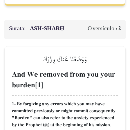
Surata:
ASH-SHARḤ
2
O versículo :
وَوَضَعۡنَا عَنكَ وِزۡرَكَ
And We removed from you your
burden[1]
1- By forgiving any errors which you may have
committed previously or might commit consequently.
"Burden" can also refer to the anxiety experienced
by the Prophet (
) at the beginning of his mission.
