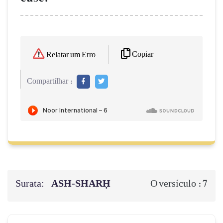
Copiar
Relatar um Erro
Compartilhar :
Surata:
ASH-SHARḤ
7
O versículo :