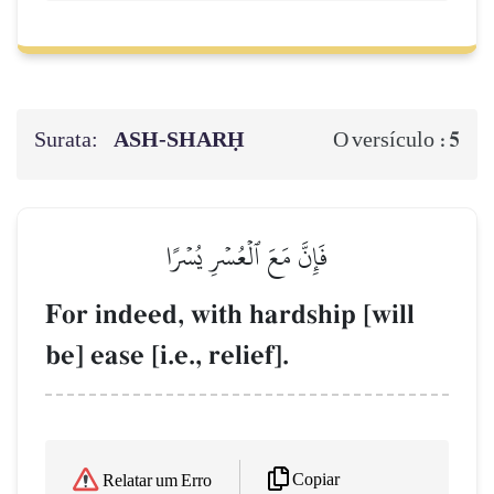
Surata:
ASH-SHARḤ
5
O versículo :
فَإِنَّ مَعَ ٱلۡعُسۡرِ يُسۡرًا
For indeed, with hardship [will
be] ease [i.e., relief].
Copiar
Relatar um Erro