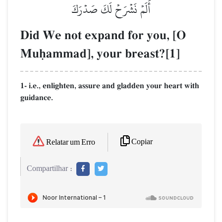
أَلَمۡ نَشۡرَحۡ لَكَ صَدۡرَكَ
Did We not expand for you, [O
Muúammad], your breast?[1]
1- i.e., enlighten, assure and gladden your heart with
guidance.
Copiar
Relatar um Erro
Compartilhar :