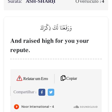
Surata:
ASH-SHARḤ
4
O versículo :
وَرَفَعۡنَا لَكَ ذِكۡرَكَ
And raised high for you your
repute.
Copiar
Relatar um Erro
Compartilhar :