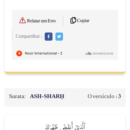
Copiar
Relatar um Erro
Compartilhar :
Surata:
ASH-SHARḤ
3
O versículo :
ٱلَّذِيٓ أَنقَضَ ظَهۡرَكَ