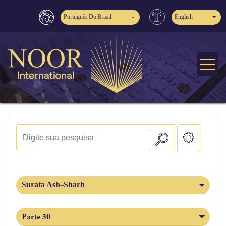
Português Do Brasil
English
Surata Ash-Sharh
Parte 30