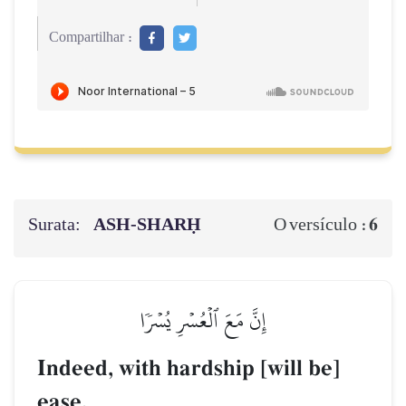
Compartilhar :
Surata:
ASH-SHARḤ
6
O versículo :
إِنَّ مَعَ ٱلۡعُسۡرِ يُسۡرٗا
Indeed, with hardship [will be]
ease.