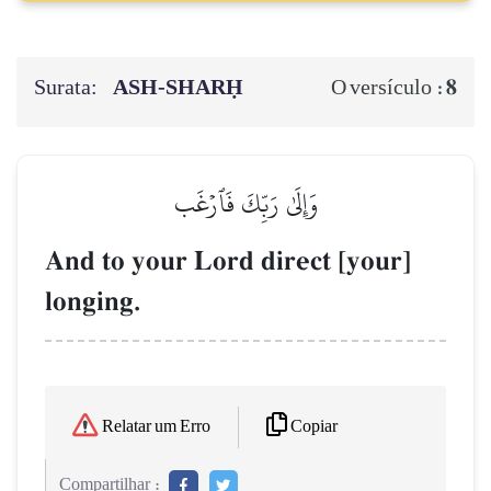
Surata:
ASH-SHARḤ
8
O versículo :
وَإِلَىٰ رَبِّكَ فَٱرۡغَب
And to your Lord direct [your]
longing.
Copiar
Relatar um Erro
Compartilhar :