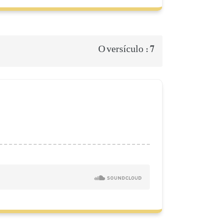
7
O versículo :