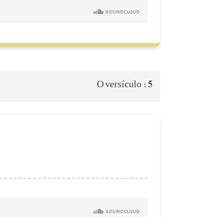
5
O versículo :