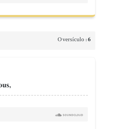
6
O versículo :
ous,