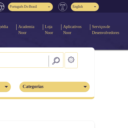
Português Do Brasil
English
pédia
Academia
Loja
Aplicativos
Serviços de
Noor
Noor
Noor
Desenvolvedores
Categorias