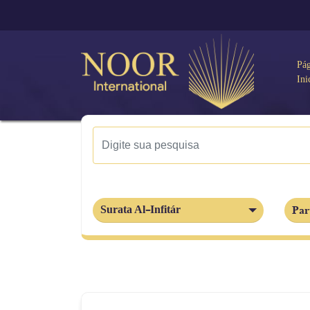
Pá
Ini
Par
Surata Al-Infitár