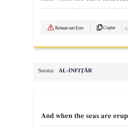
Copiar
Relatar um Erro
C
Surata:
AL‑INFIṬĀR
And when the seas are erup