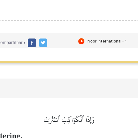
ompartilhar :
وَإِذَا ٱلۡكَوَاكِبُ ٱنتَثَرَتۡ
tering,