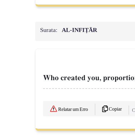
Surata:
AL‑INFIṬĀR
Who created you, proportio
Copiar
Relatar um Erro
C