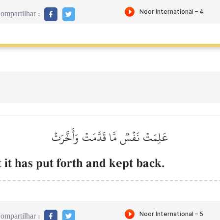
ompartilhar :
عَلِمَتۡ نَفۡسٞ مَّا قَدَّمَتۡ وَأَخَّرَتۡ
 it has put forth and kept back.
ompartilhar :