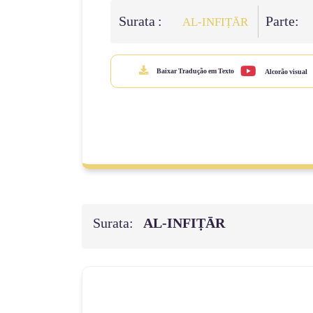
Surata :
Parte:
AL‑INFIṬĀR
Baixar Tradução em Texto
Alcorão visual
Surata:
AL‑INFIṬĀR