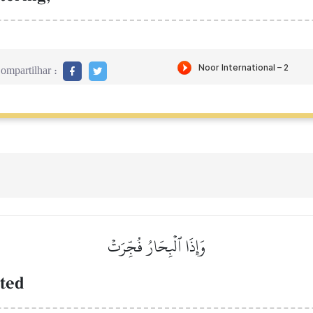
ompartilhar :
وَإِذَا ٱلۡبِحَارُ فُجِّرَتۡ
ted