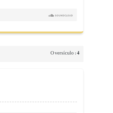
4
O versículo :