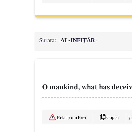
Surata:
AL‑INFIṬĀR
O mankind, what has deceiv
Copiar
Relatar um Erro
C