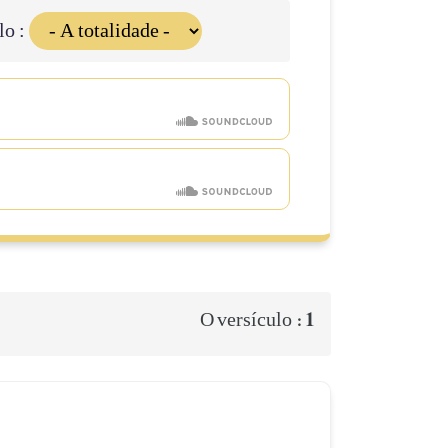
lo :
1
O versículo :