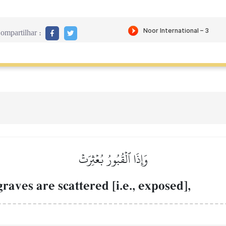
ompartilhar :
وَإِذَا ٱلۡقُبُورُ بُعۡثِرَتۡ
raves are scattered [i.e., exposed],