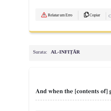
Copiar
Relatar um Erro
C
Surata:
AL‑INFIṬĀR
And when the [contents of] g