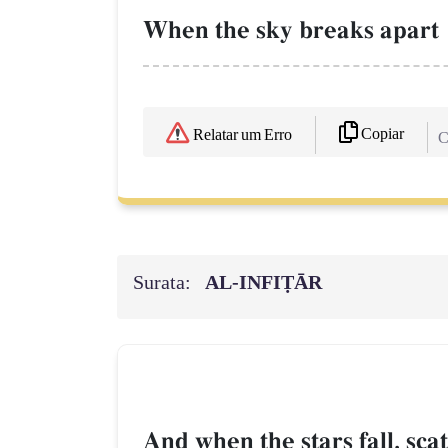
When the sky breaks apart
Copiar
Relatar um Erro
C
Surata:
AL‑INFIṬĀR
And when the stars fall, scat