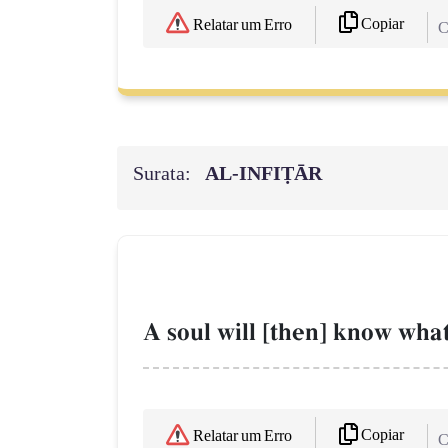
Copiar
Relatar um Erro
C
Surata:
AL‑INFIṬĀR
A soul will [then] know what
Copiar
Relatar um Erro
C