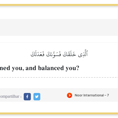
ٱلَّذِي خَلَقَكَ فَسَوَّىٰكَ فَعَدَلَكَ
ned you, and balanced you?
ompartilhar :