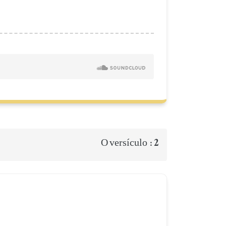
2
O versículo :