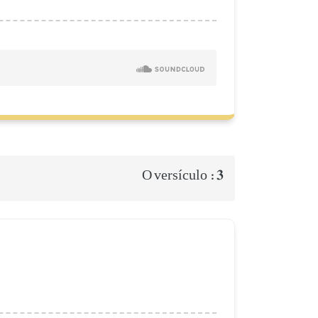
3
O versículo :