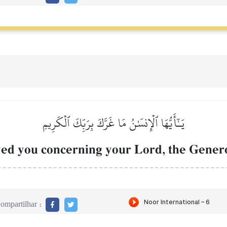
يَـٰٓأَيُّهَا ٱلۡإِنسَٰنُ مَا غَرَّكَ بِرَبِّكَ ٱلۡكَرِيمِ
ed you concerning your Lord, the Gener
ompartilhar :