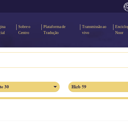
gina
Sobre o
Plataforma de
Transmissão ao
Enciclo
cial
Centro
Tradução
vivo
Noor
te 30
Hizb 59