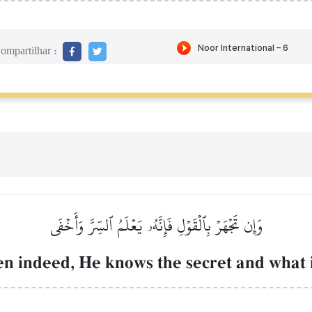
ompartilhar :
وَإِن تَجۡهَرۡ بِٱلۡقَوۡلِ فَإِنَّهُۥ يَعۡلَمُ ٱلسِّرَّ وَأَخۡفَى
n indeed, He knows the secret and what 