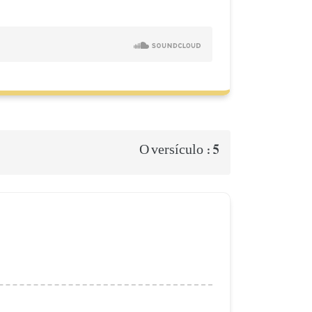
5
O versículo :