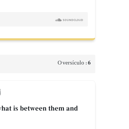
6
O versículo :
ل
 what is between them and