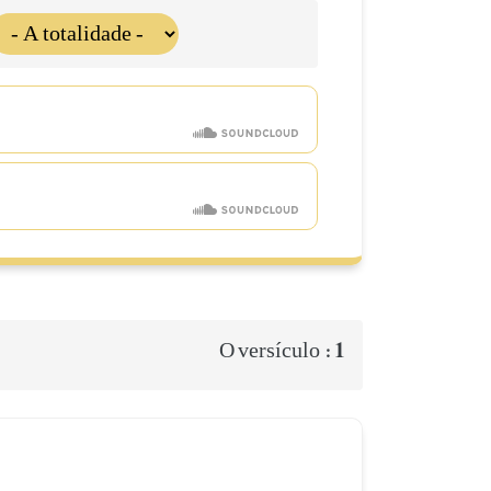
1
O versículo :