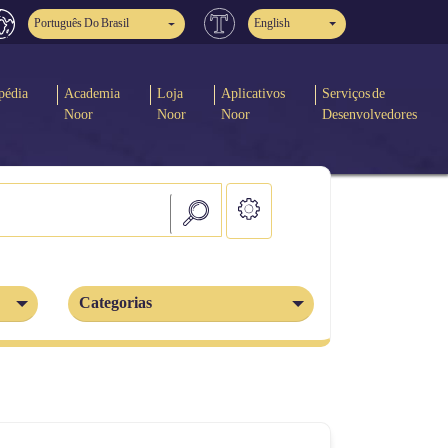
Português Do Brasil
English
pédia
Academia
Loja
Aplicativos
Serviços de
Noor
Noor
Noor
Desenvolvedores
Categorias