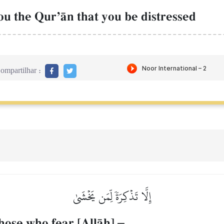
u the QurÕŒn that you be distressed
ompartilhar :
إِلَّا تَذۡكِرَةٗ لِّمَن يَخۡشَىٰ
those who fear [AllŒh]
–