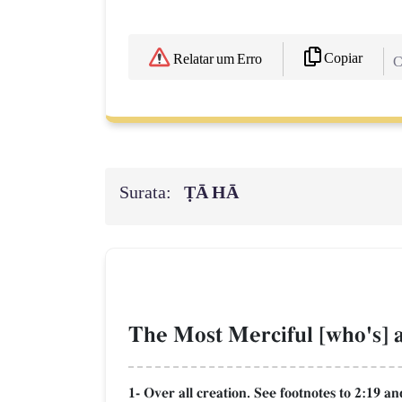
Copiar
Relatar um Erro
C
Surata:
ṬĀ HĀ
The Most Merciful [who's] 
1- Over all creation. See footnotes to 2:19 an