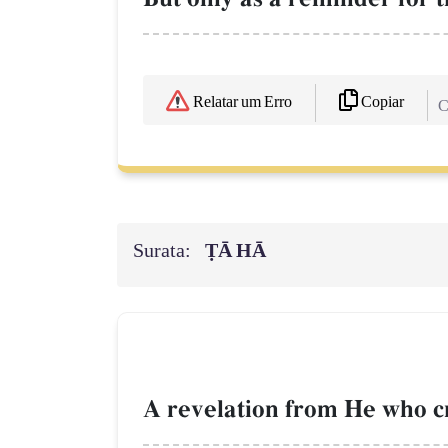
Copiar
Relatar um Erro
C
Surata:
ṬĀ HĀ
A revelation from He who c