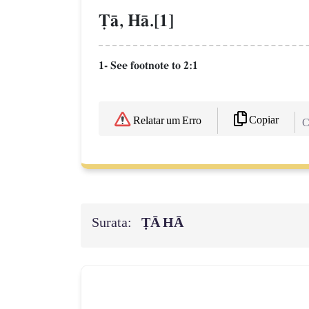
$Œ, HŒ.[1]
1- See footnote to 2:1
Copiar
Relatar um Erro
C
Surata:
ṬĀ HĀ