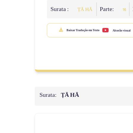
Surata :
Parte:
ṬĀ HĀ
16
Baixar Tradução em Texto
Alcorão visual
Surata:
ṬĀ HĀ