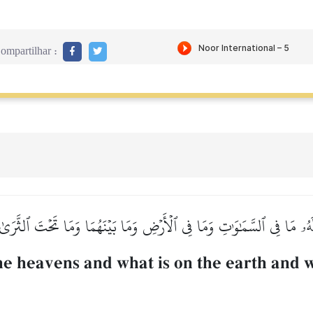
ompartilhar :
َهُۥ مَا فِي ٱلسَّمَٰوَٰتِ وَمَا فِي ٱلۡأَرۡضِ وَمَا بَيۡنَهُمَا وَمَا تَحۡتَ ٱلثَّرَىٰ
he heavens and what is on the earth and