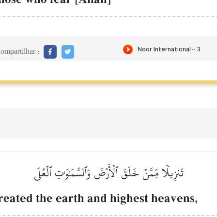
ompartilhar :
تَنزِيلٗا مِّمَّنۡ خَلَقَ ٱلۡأَرۡضَ وَٱلسَّمَٰوَٰتِ ٱلۡعُلَى
reated the earth and highest heavens,