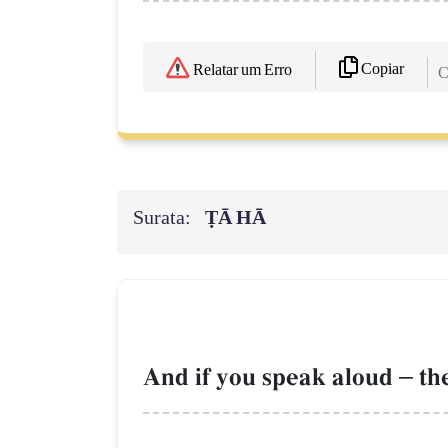
Copiar
Relatar um Erro
C
Surata:
ṬĀ HĀ
And if you speak aloud
–
the