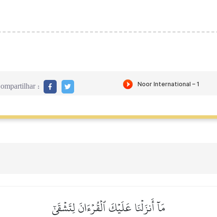
ompartilhar :
مَآ أَنزَلۡنَا عَلَيۡكَ ٱلۡقُرۡءَانَ لِتَشۡقَىٰٓ