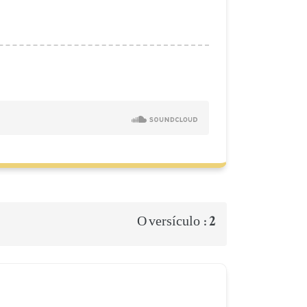
2
O versículo :