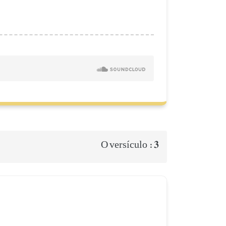
3
O versículo :