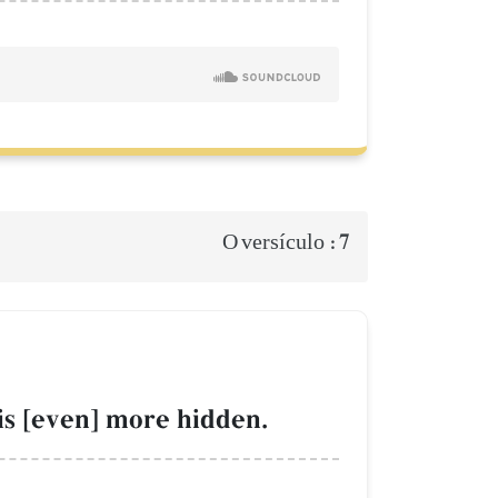
7
O versículo :
is [even] more hidden.