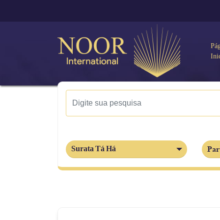
Pá
Ini
Par
Surata Tá Há