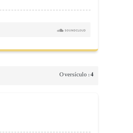
4
O versículo :