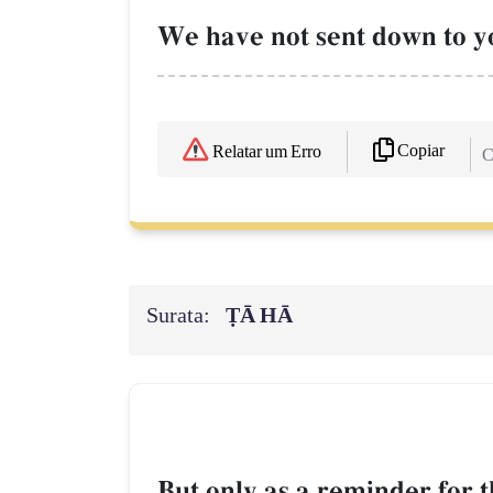
We have not sent down to yo
Copiar
Relatar um Erro
C
Surata:
ṬĀ HĀ
But only as a reminder for 