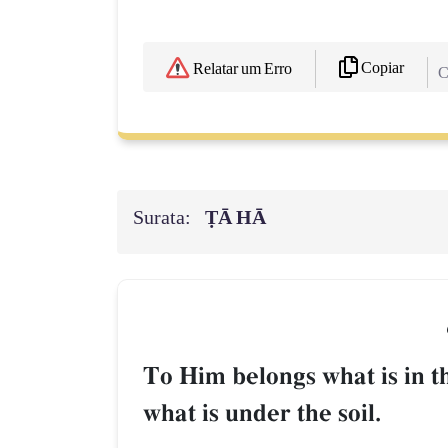
Copiar
Relatar um Erro
C
Surata:
ṬĀ HĀ
To Him belongs what is in t
what is under the soil.