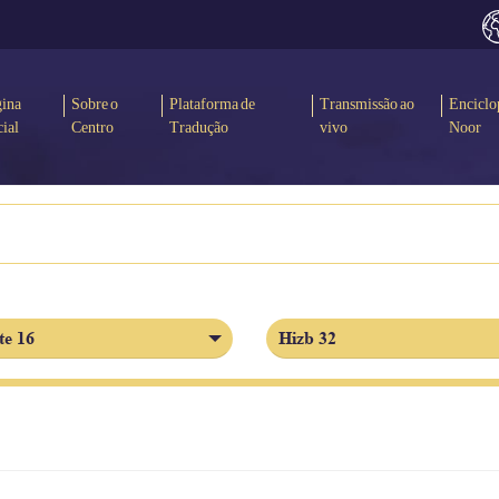
gina
Sobre o
Plataforma de
Transmissão ao
Enciclo
cial
Centro
Tradução
vivo
Noor
te 16
Hizb 32