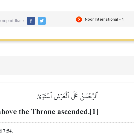
ompartilhar :
ٱلرَّحۡمَٰنُ عَلَى ٱلۡعَرۡشِ ٱسۡتَوَىٰ
above the Throne ascended.[1]
d 7:54.