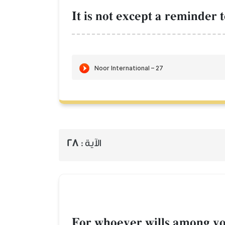
It is not except a reminder 
الآية :
28
For whoever wills among you