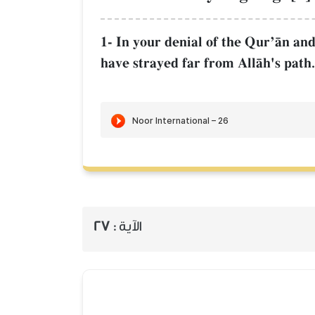
1- In your denial of the QurÕŒn and
have strayed far from AllŒh's path
الآية :
27