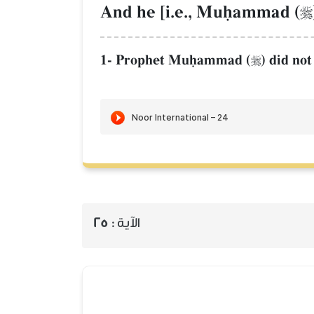
And he [i.e., Muúammad (

1- Prophet Muúammad (
) did no

الآية :
25