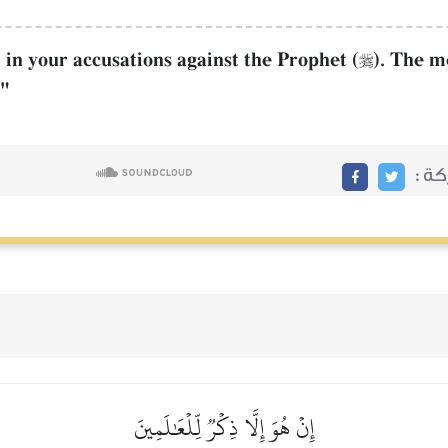
 in your accusations against the Prophet (
). The m

."
ة :
إِنۡ هُوَ إِلَّا ذِكۡرٞ لِّلۡعَٰلَمِينَ