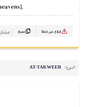
 heavens].
نسخ
مشارك
إبلاغ عن خطأ
السورة:
AT-TAKWEER