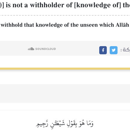
)] is not a withholder of [knowledge of] t
t withhold that knowledge of the unseen which AllŒh
ة :
وَمَا هُوَ بِقَوۡلِ شَيۡطَٰنٖ رَّجِيمٖ