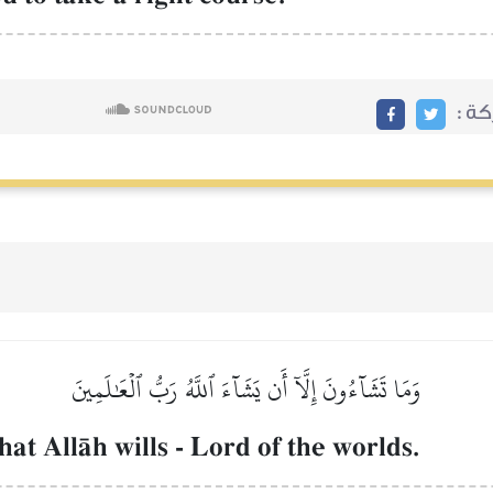
ة :
وَمَا تَشَآءُونَ إِلَّآ أَن يَشَآءَ ٱللَّهُ رَبُّ ٱلۡعَٰلَمِينَ
hat AllŒh wills - Lord of the worlds.