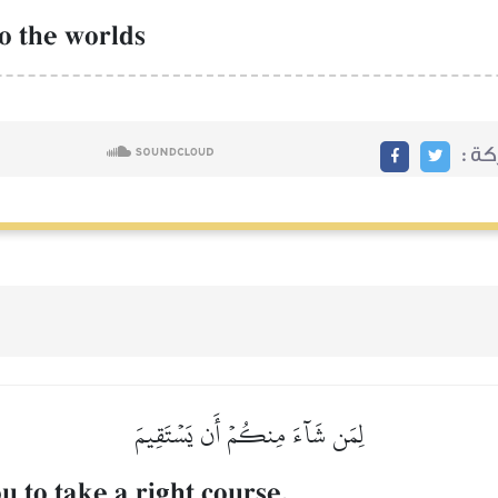
to the worlds
ة :
لِمَن شَآءَ مِنكُمۡ أَن يَسۡتَقِيمَ
 to take a right course.