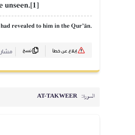
he unseen.[1]
 had revealed to him in the QurÕŒn.
نسخ
مشارك
إبلاغ عن خطأ
السورة:
AT-TAKWEER