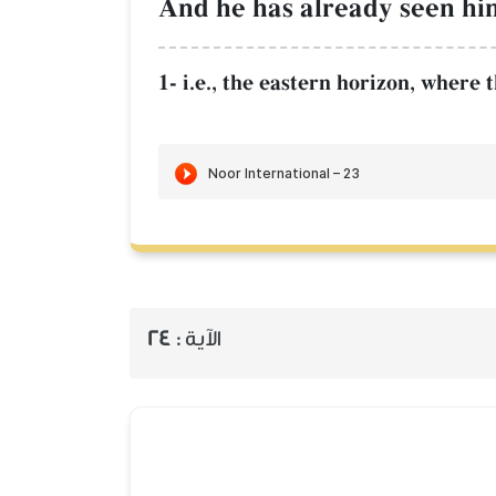
And he has already seen him 
1- i.e., the eastern horizon, where 
الآية :
24