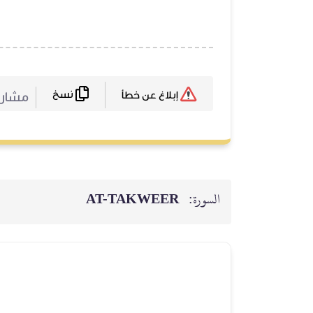
نسخ
مشارك
إبلاغ عن خطأ
السورة:
AT-TAKWEER