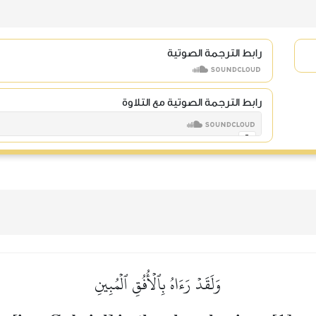
رابط الترجمة الصوتية
رابط الترجمة الصوتية مع التلاوة
وَلَقَدۡ رَءَاهُ بِٱلۡأُفُقِ ٱلۡمُبِينِ