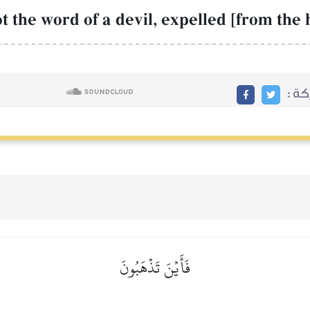
not the word of a devil, expelled [from the
ة :
فَأَيۡنَ تَذۡهَبُونَ