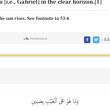
[i.e., Gabriel] in the clear horizon.[1]
the sun rises. See footnote to 53:6
ة :
وَمَا هُوَ عَلَى ٱلۡغَيۡبِ بِضَنِينٖ