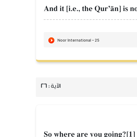
And it [i.e., the QurÕŒn] is 
الآية :
26
So where are you going?[1]