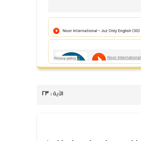
الآية :
23