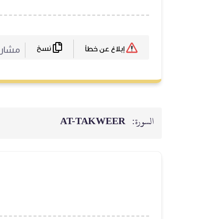
نسخ
مشارك
إبلاغ عن خطأ
السورة:
AT-TAKWEER