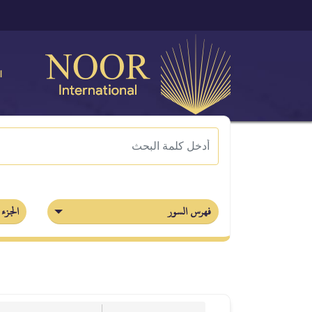
ا
فهرس السور
الجزء 30