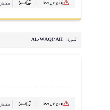
نسخ
مشارك
إبلاغ عن خطأ
السورة:
AL‑WĀQI‘AH
نسخ
مشارك
إبلاغ عن خطأ