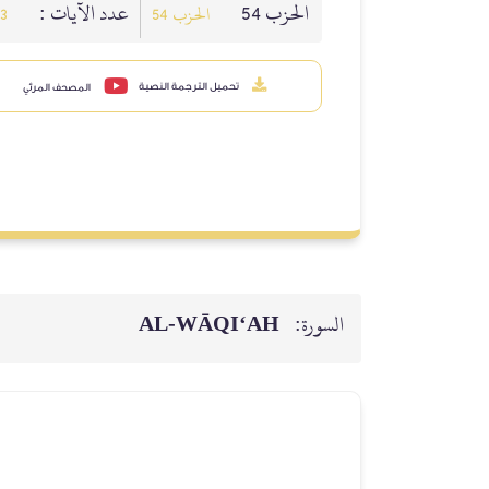
الحزب 54
عدد الآيات :
الحزب 54
3
تحميل الترجمة النصية
المصحف المرئي
السورة:
AL‑WĀQI‘AH