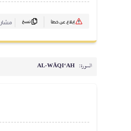
نسخ
مشارك
إبلاغ عن خطأ
السورة:
AL‑WĀQI‘AH