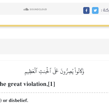
ة :
وَكَانُواْ يُصِرُّونَ عَلَى ٱلۡحِنثِ ٱلۡعَظِيمِ
he great violation,[1]
) or disbelief.