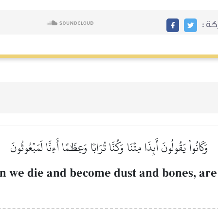
ة :
وَكَانُواْ يَقُولُونَ أَئِذَا مِتۡنَا وَكُنَّا تُرَابٗا وَعِظَٰمًا أَءِنَّا لَمَبۡعُوثُونَ
n we die and become dust and bones, are