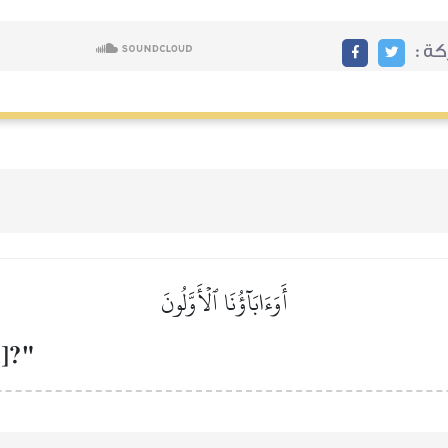
ة :
أَوَءَابَآؤُنَا ٱلۡأَوَّلُونَ
l]?"