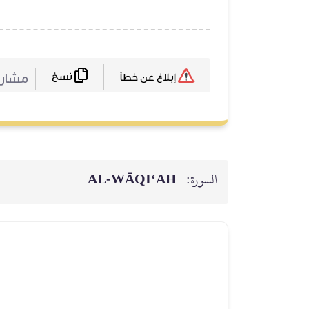
نسخ
مشارك
إبلاغ عن خطأ
السورة:
AL‑WĀQI‘AH