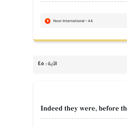
الآية :
45
Indeed they were, before tha