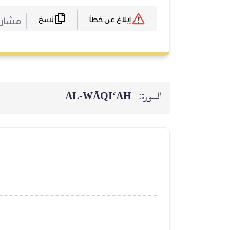
نسخ
مشارك
إبلاغ عن خطأ
السورة:
AL‑WĀQI‘AH