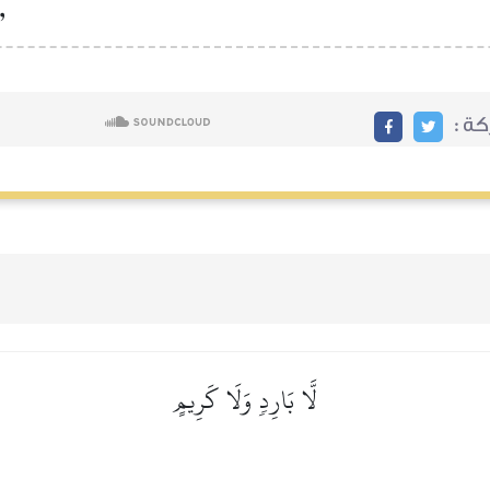
,
ة :
لَّا بَارِدٖ وَلَا كَرِيمٍ