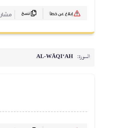
نسخ
مشارك
إبلاغ عن خطأ
السورة:
AL‑WĀQI‘AH