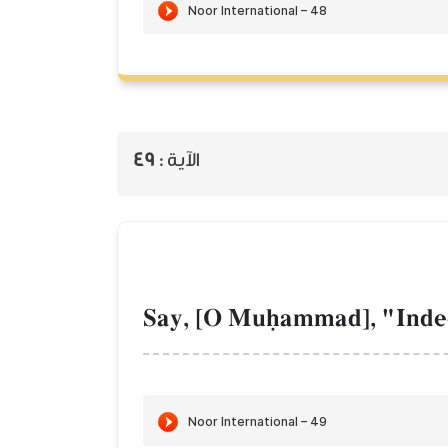
الآية :
49
Say, [O Muúammad], "Indeed