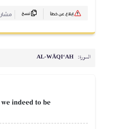
نسخ
مشارك
إبلاغ عن خطأ
السورة:
AL‑WĀQI‘AH
 we indeed to be