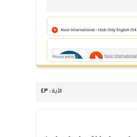
الآية :
43