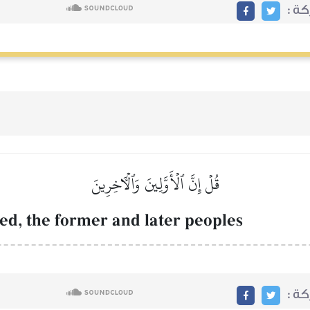
ة :
قُلۡ إِنَّ ٱلۡأَوَّلِينَ وَٱلۡأٓخِرِينَ
, the former and later peoples
ة :