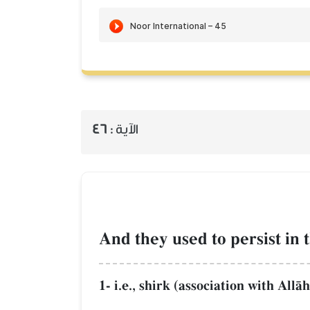
الآية :
46
And they used to persist in t
1- i.e., shirk (association with AllŒh