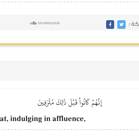
ة :
إِنَّهُمۡ كَانُواْ قَبۡلَ ذَٰلِكَ مُتۡرَفِينَ
t, indulging in affluence,