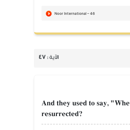
الآية :
47
And they used to say, "Whe
resurrected?