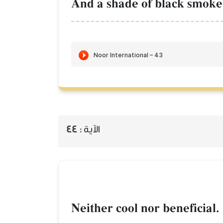
And a shade of black smoke
الآية :
44
Neither cool nor beneficial.