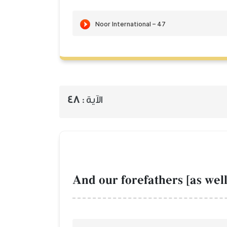
الآية :
48
And our forefathers [as wel