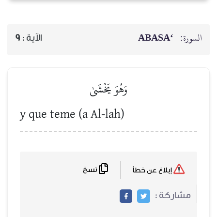
‘ABASA
السورة:
9
الآية :
وَهُوَ يَخۡشَىٰ
y que teme (a Al-lah)
نسخ
إبلاغ عن خطأ
مشاركة :