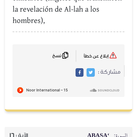
la revelación de Al-lah a los
hombres),
نسخ
إبلاغ عن خطأ
مشاركة :
‘ABASA
السورة:
16
الآية :