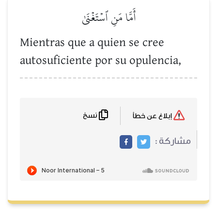
أَمَّا مَنِ ٱسۡتَغۡنَىٰ
Mientras que a quien se cree
autosuficiente por su opulencia,
نسخ
إبلاغ عن خطأ
مشاركة :