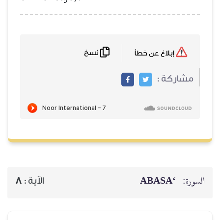
نسخ
إبلاغ عن خطأ
مشاركة :
‘ABASA
السورة:
8
الآية :