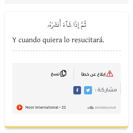
ثُمَّ إِذَا شَآءَ أَنشَرَهُۥ
Y cuando quiera lo resucitará.
نسخ
إبلاغ عن خطأ
مشاركة :