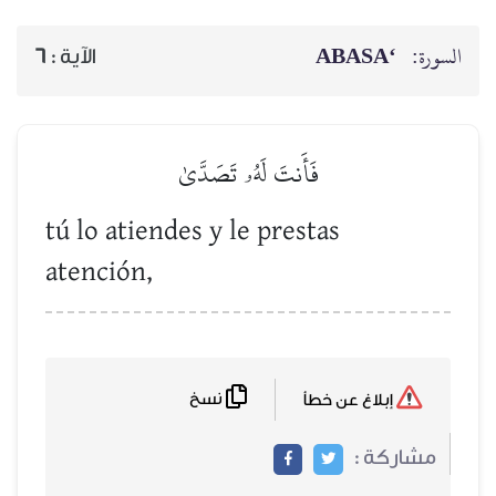
‘ABASA
السورة:
6
الآية :
فَأَنتَ لَهُۥ تَصَدَّىٰ
tú lo atiendes y le prestas
atención,
نسخ
إبلاغ عن خطأ
مشاركة :