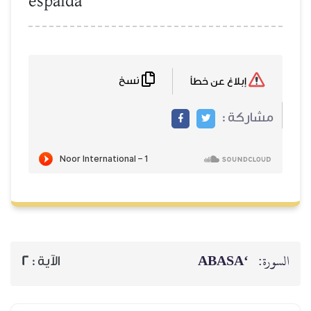
espalda
نسخ
إبلاغ عن خطأ
مشاركة :
‘ABASA
السورة:
2
الآية :