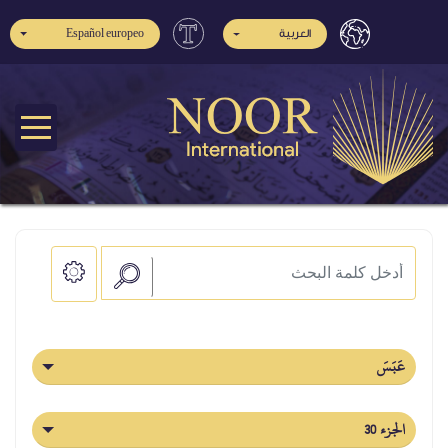
Español europeo
العربية
عَبَسَ
الجزء 30