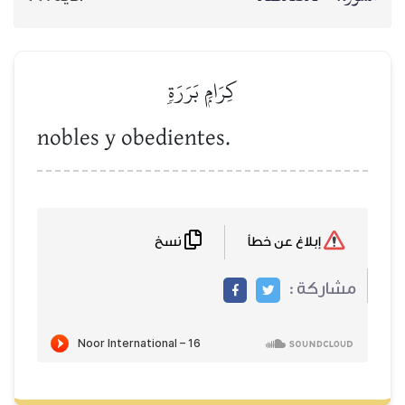
كِرَامِۭ بَرَرَةٖ
nobles y obedientes.
نسخ
إبلاغ عن خطأ
مشاركة :