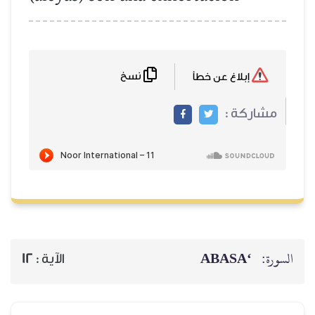
نسخ
إبلاغ عن خطأ
مشاركة :
‘ABASA
السورة:
12
الآية :