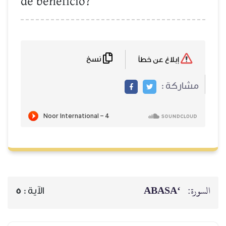
de beneficio?
نسخ
إبلاغ عن خطأ
مشاركة :
‘ABASA
السورة:
5
الآية :