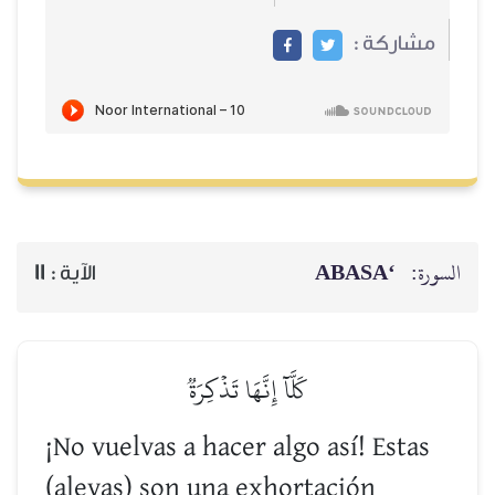
مشاركة :
‘ABASA
السورة:
11
الآية :
كَلَّآ إِنَّهَا تَذۡكِرَةٞ
¡No vuelvas a hacer algo así! Estas
(aleyas) son una exhortación