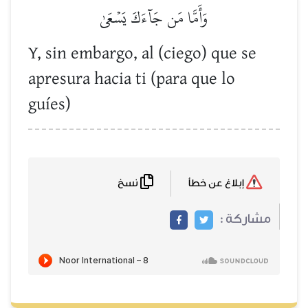
وَأَمَّا مَن جَآءَكَ يَسۡعَىٰ
Y, sin embargo, al (ciego) que se
apresura hacia ti (para que lo
guíes)
نسخ
إبلاغ عن خطأ
مشاركة :