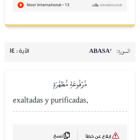
‘ABASA
السورة:
14
الآية :
مَّرۡفُوعَةٖ مُّطَهَّرَةِۭ
exaltadas y purificadas,
نسخ
إبلاغ عن خطأ