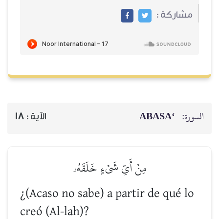
مشاركة :
‘ABASA
السورة:
18
الآية :
مِنۡ أَيِّ شَيۡءٍ خَلَقَهُۥ
¿(Acaso no sabe) a partir de qué lo
creó (Al-lah)?