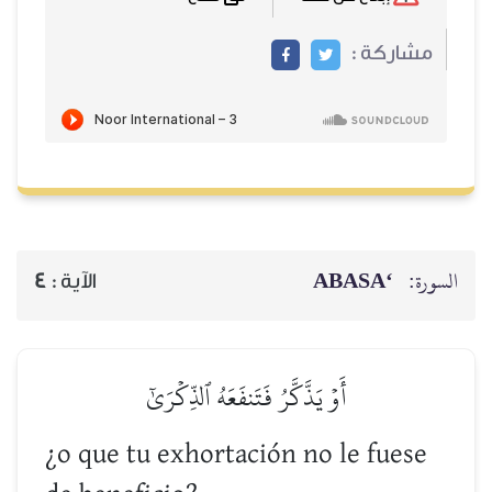
مشاركة :
‘ABASA
السورة:
4
الآية :
أَوۡ يَذَّكَّرُ فَتَنفَعَهُ ٱلذِّكۡرَىٰٓ
¿o que tu exhortación no le fuese