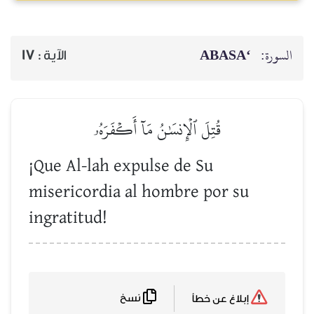
‘ABASA
السورة:
17
الآية :
قُتِلَ ٱلۡإِنسَٰنُ مَآ أَكۡفَرَهُۥ
¡Que Al-lah expulse de Su
misericordia al hombre por su
ingratitud!
نسخ
إبلاغ عن خطأ