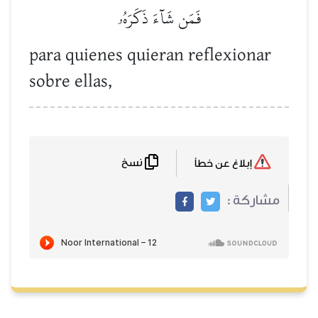
فَمَن شَآءَ ذَكَرَهُۥ
para quienes quieran reflexionar
sobre ellas,
نسخ
إبلاغ عن خطأ
مشاركة :