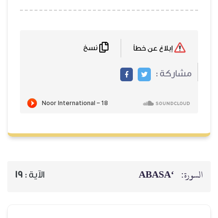
نسخ
إبلاغ عن خطأ
مشاركة :
‘ABASA
السورة:
19
الآية :