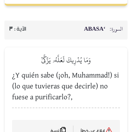
‘ABASA
السورة:
3
الآية :
وَمَا يُدۡرِيكَ لَعَلَّهُۥ يَزَّكَّىٰٓ
¿Y quién sabe (¡oh, Muhammad!) si
(lo que tuvieras que decirle) no
fuese a purificarlo?,
نسخ
إبلاغ عن خطأ