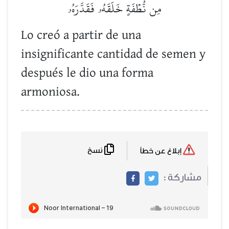
مِن نُّطۡفَةٍ خَلَقَهُۥ فَقَدَّرَهُۥ
Lo creó a partir de una
insignificante cantidad de semen y
después le dio una forma
armoniosa.
نسخ
إبلاغ عن خطأ
مشاركة :