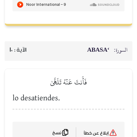
‘ABASA
السورة:
10
الآية :
فَأَنتَ عَنۡهُ تَلَهَّىٰ
lo desatiendes.
نسخ
إبلاغ عن خطأ