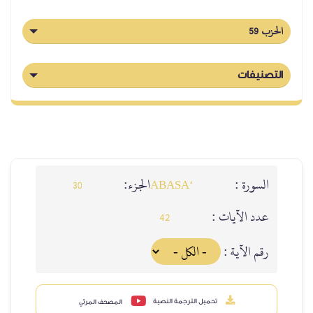
الحزب 59
التصنيفات
السورة :
الجزء:
30
‘ABASA
عدد الآيات :
42
رقم الآية :
تحميل الترجمة النصية
المصحف المرئي