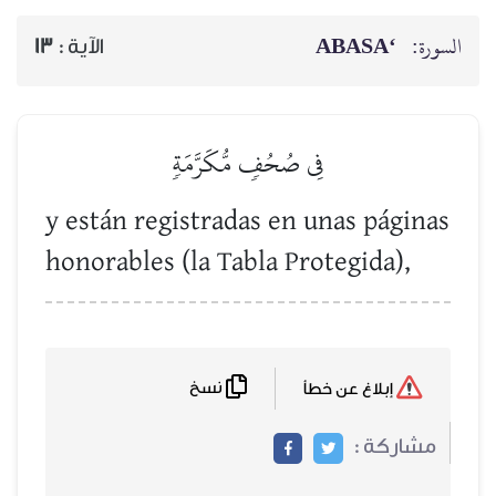
‘ABASA
السورة:
13
الآية :
فِي صُحُفٖ مُّكَرَّمَةٖ
y están registradas en unas páginas
honorables (la Tabla Protegida),
نسخ
إبلاغ عن خطأ
مشاركة :