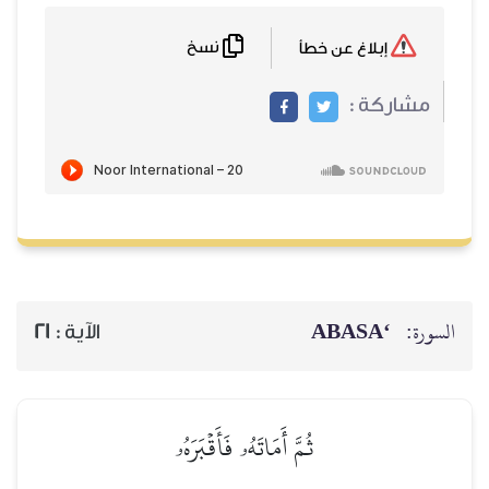
نسخ
إبلاغ عن خطأ
مشاركة :
‘ABASA
السورة:
21
الآية :
ثُمَّ أَمَاتَهُۥ فَأَقۡبَرَهُۥ