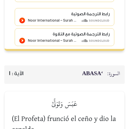
رابط الترجمة الصوتية
رابط الترجمة الصوتية مع التلاوة
‘ABASA
السورة:
1
الآية :
عَبَسَ وَتَوَلَّىٰٓ
(El Profeta) frunció el ceño y dio la