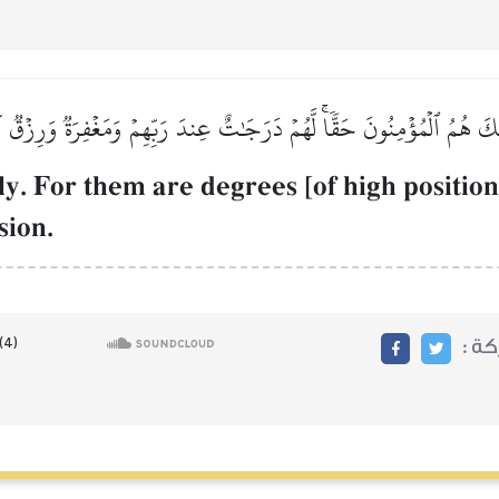
ٓئِكَ هُمُ ٱلۡمُؤۡمِنُونَ حَقّٗاۚ لَّهُمۡ دَرَجَٰتٌ عِندَ رَبِّهِمۡ وَمَغۡفِرَةٞ وَرِزۡقٞ 
ly. For them are degrees [of high positio
sion.
ركة