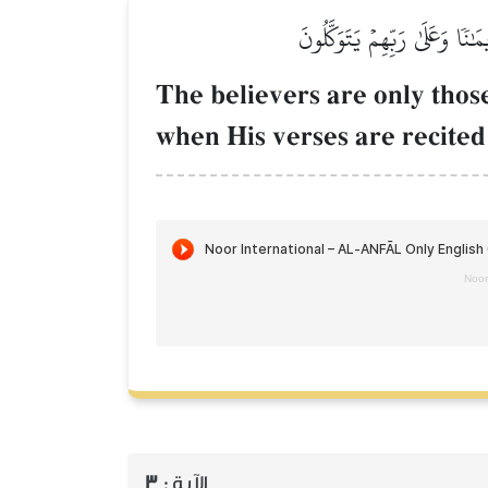
نٗا وَعَلَىٰ رَبِّهِمۡ يَتَوَكَّلُونَ
The believers are only thos
when His verses are recited 
Noor
3
الآية :