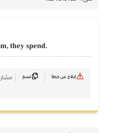
m, they spend.
نسخ
مشا :
إبلاغ عن خطأ