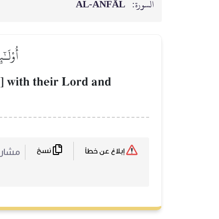
AL‑ANFĀL
السورة:
أُوْلَـٰ
n] with their Lord and
نسخ
مشا :
إبلاغ عن خطأ