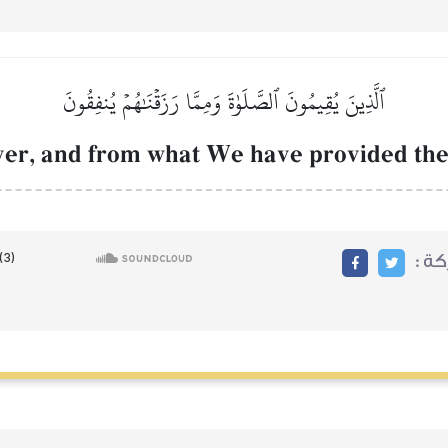
ٱلَّذِينَ يُقِيمُونَ ٱلصَّلَوٰةَ وَمِمَّا رَزَقۡنَٰهُمۡ يُنفِقُونَ
yer, and from what We have provided the
ركة