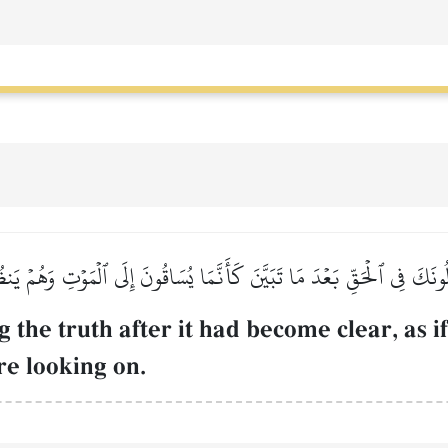
ُونَكَ فِي ٱلۡحَقِّ بَعۡدَ مَا تَبَيَّنَ كَأَنَّمَا يُسَاقُونَ إِلَى ٱلۡمَوۡتِ وَهُمۡ يَن
the truth after it had become clear, as i
e looking on.