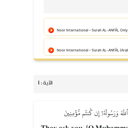
1
الآية :
ٱللَّهَ وَرَسُولَهُۥٓ إِن كُنتُم مُّؤۡمِنِينَ