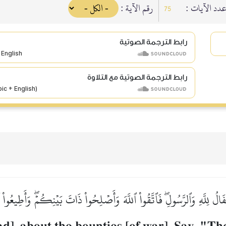
عدد الآيات 
رقم الآية :
75
رابط الترجمة الصوتية
رابط الترجمة الصوتية مع التلاوة
الُ لِلَّهِ وَٱلرَّسُولِۖ فَٱتَّقُواْ ٱللَّهَ وَأَصۡلِحُواْ ذَاتَ بَيۡنِكُمۡۖ وَأَطِيعُواْ 