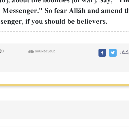
, about the bounties [of war]. Say, "The
he Messenger." So fear AllŒh and amend t
enger, if you should be believers.
ركة