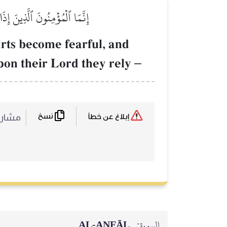
إِنَّمَا ٱلۡمُؤۡمِنُونَ ٱلَّذِينَ إِذَ
arts become fearful, and
upon their Lord they rely
–
نسخ
مشا :
إبلاغ عن خطأ
AL‑ANFĀL
السورة: