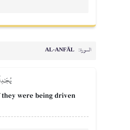
AL‑ANFĀL
السورة:
يُجَٰدِل
f they were being driven