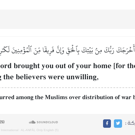
أَخۡرَجَكَ رَبُّكَ مِنۢ بَيۡتِكَ بِٱلۡحَقِّ وَإِنَّ فَرِيقٗا مِّنَ ٱلۡمُؤۡمِنِينَ لَكَٰر
Lord brought you out of your home [for the
 the believers were unwilling,
curred among the Muslims over distribution of war 
ركة
 International
·
AL‑ANFĀL Only English (5)