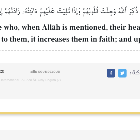
ا ذُكِرَ ٱللَّهُ وَجِلَتۡ قُلُوبُهُمۡ وَإِذَا تُلِيَتۡ عَلَيۡهِمۡ ءَايَٰتُهُۥ زَادَتۡهُمۡ إِيمَٰ
e who, when AllŒh is mentioned, their he
to them, it increases them in faith; and 
ركة
 International
·
AL‑ANFĀL Only English (2)