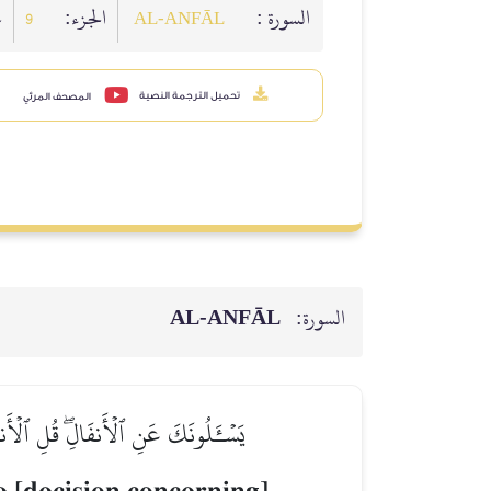
السورة :
الجزء:
:
9
AL‑ANFĀL
تحميل الترجمة النصية
المصحف المرئي
AL‑ANFĀL
السورة:
يَسۡـَٔلُونَكَ عَنِ ٱلۡأَنفَالِۖ قُلِ ٱلۡأَنفَ