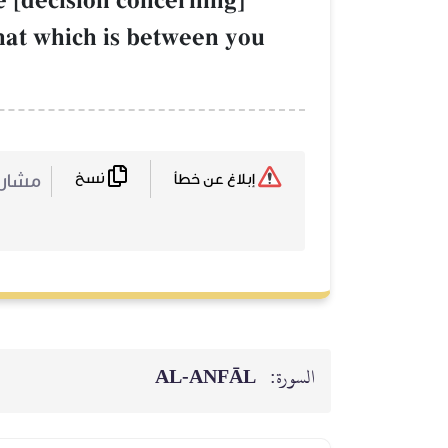
 [decision concerning]
hat which is between you
نسخ
مشا :
إبلاغ عن خطأ
AL‑ANFĀL
السورة: