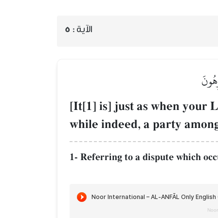
5
الآية :
ِهُونَ
[It[1] is] just as when your 
while indeed, a party among
1- Referring to a dispute which oc
Noor