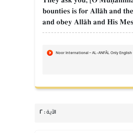
They ask you, [O Muúammad]
bounties is for AllŒh and t
and obey AllŒh and His Mess
2
الآية :