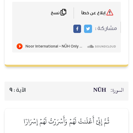
نسخ
إبلاغ عن خطأ
مشاركة :
NŪH
السورة:
9
الآية :
ثُمَّ إِنِّيٓ أَعۡلَنتُ لَهُمۡ وَأَسۡرَرۡتُ لَهُمۡ إِسۡرَارٗا