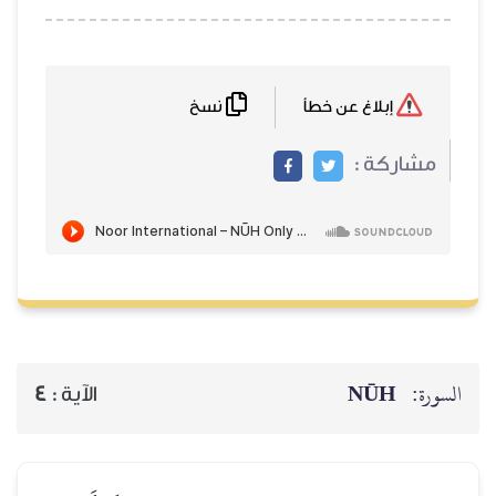
نسخ
إبلاغ عن خطأ
مشاركة :
NŪH
السورة:
4
الآية :