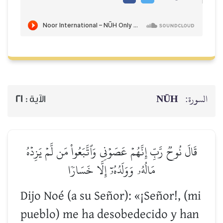
NŪH
السورة:
21
الآية :
قَالَ نُوحٞ رَّبِّ إِنَّهُمۡ عَصَوۡنِي وَٱتَّبَعُواْ مَن لَّمۡ يَزِدۡهُ
مَالُهُۥ وَوَلَدُهُۥٓ إِلَّا خَسَارٗا
Dijo Noé (a su Señor): «¡Señor!, (mi
pueblo) me ha desobedecido y han