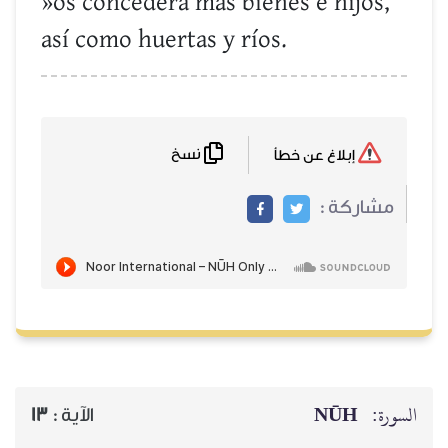
»os concederá más bienes e hijos,
así como huertas y ríos.
نسخ
إبلاغ عن خطأ
مشاركة :
NŪH
السورة:
13
الآية :