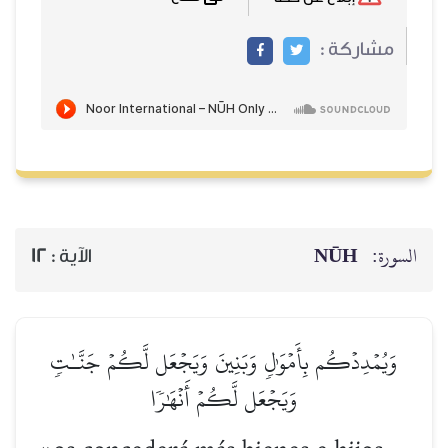
مشاركة :
NŪH
السورة:
12
الآية :
وَيُمۡدِدۡكُم بِأَمۡوَٰلٖ وَبَنِينَ وَيَجۡعَل لَّكُمۡ جَنَّـٰتٖ
وَيَجۡعَل لَّكُمۡ أَنۡهَٰرٗا