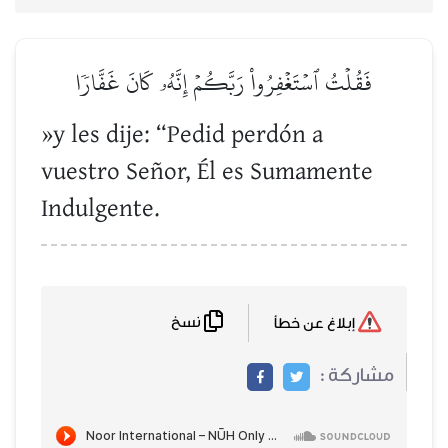
فَقُلۡتُ ٱسۡتَغۡفِرُواْ رَبَّكُمۡ إِنَّهُۥ كَانَ غَفَّارٗا
»y les dije: “Pedid perdón a
vuestro Señor, Él es Sumamente
Indulgente.
نسخ
إبلاغ عن خطأ
مشاركة :