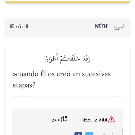
NŪH
السورة:
14
الآية :
وَقَدۡ خَلَقَكُمۡ أَطۡوَارًا
»cuando Él os creó en sucesivas
etapas?
نسخ
إبلاغ عن خطأ