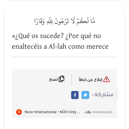
مَّا لَكُمۡ لَا تَرۡجُونَ لِلَّهِ وَقَارٗا
»¿Qué os sucede? ¿Por qué no
enaltecéis a Al-lah como merece
نسخ
إبلاغ عن خطأ
مشاركة :