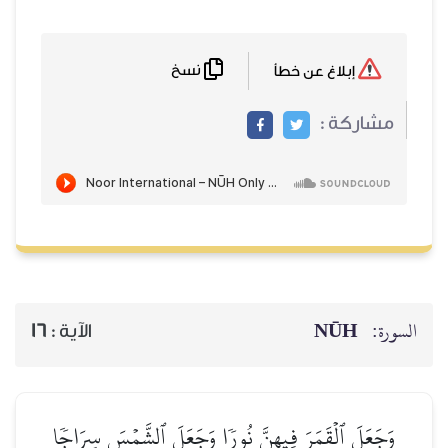
نسخ
إبلاغ عن خطأ
مشاركة :
NŪH
السورة:
16
الآية :
وَجَعَلَ ٱلۡقَمَرَ فِيهِنَّ نُورٗا وَجَعَلَ ٱلشَّمۡسَ سِرَاجٗا