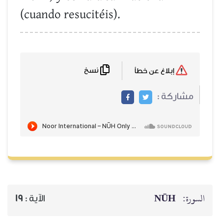
(cuando resucitéis).
نسخ
إبلاغ عن خطأ
مشاركة :
NŪH
السورة:
19
الآية :