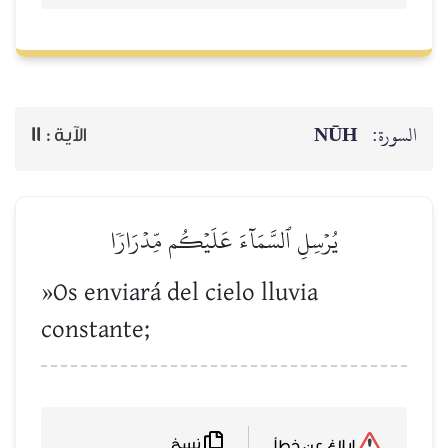
NŪH
السورة:
11
الآية :
يُرۡسِلِ ٱلسَّمَآءَ عَلَيۡكُم مِّدۡرَارٗا
»Os enviará del cielo lluvia
constante;
نسخ
إبلاغ عن خطأ