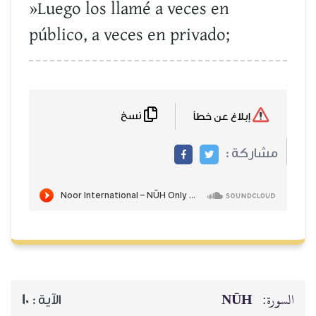
»Luego los llamé a veces en
público, a veces en privado;
نسخ
إبلاغ عن خطأ
مشاركة :
NŪH
السورة:
10
الآية :