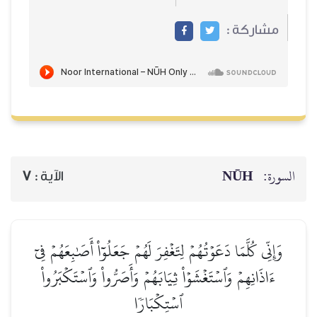
مشاركة :
NŪH
السورة:
7
الآية :
وَإِنِّي كُلَّمَا دَعَوۡتُهُمۡ لِتَغۡفِرَ لَهُمۡ جَعَلُوٓاْ أَصَٰبِعَهُمۡ فِيٓ
ءَاذَانِهِمۡ وَٱسۡتَغۡشَوۡاْ ثِيَابَهُمۡ وَأَصَرُّواْ وَٱسۡتَكۡبَرُواْ
ٱسۡتِكۡبَارٗا