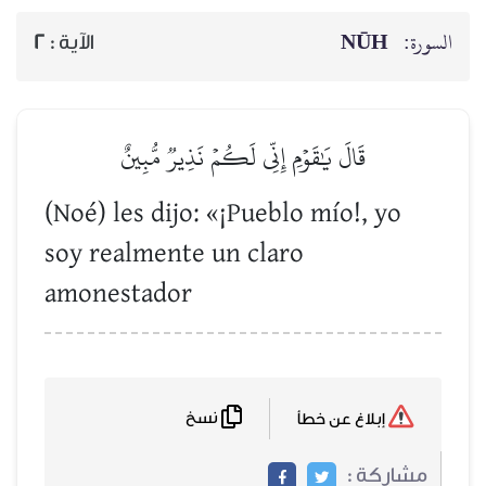
NŪH
السورة:
2
الآية :
قَالَ يَٰقَوۡمِ إِنِّي لَكُمۡ نَذِيرٞ مُّبِينٌ
(Noé) les dijo: «¡Pueblo mío!, yo
soy realmente un claro
amonestador
نسخ
إبلاغ عن خطأ
مشاركة :