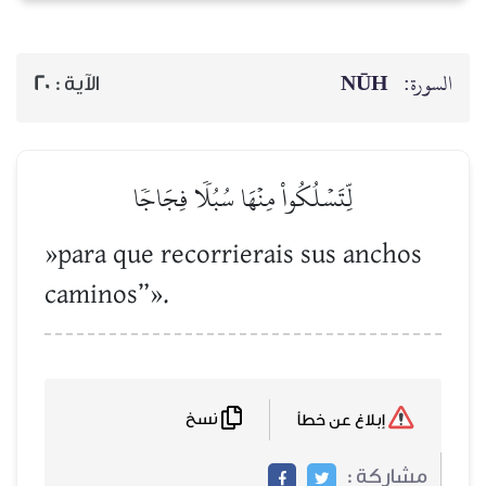
NŪH
السورة:
20
الآية :
لِّتَسۡلُكُواْ مِنۡهَا سُبُلٗا فِجَاجٗا
»para que recorrierais sus anchos
caminos”».
نسخ
إبلاغ عن خطأ
مشاركة :