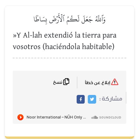
وَٱللَّهُ جَعَلَ لَكُمُ ٱلۡأَرۡضَ بِسَاطٗا
»Y Al-lah extendió la tierra para
vosotros (haciéndola habitable)
نسخ
إبلاغ عن خطأ
مشاركة :