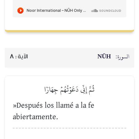
NŪH
السورة:
8
الآية :
ثُمَّ إِنِّي دَعَوۡتُهُمۡ جِهَارٗا
»Después los llamé a la fe
abiertamente.