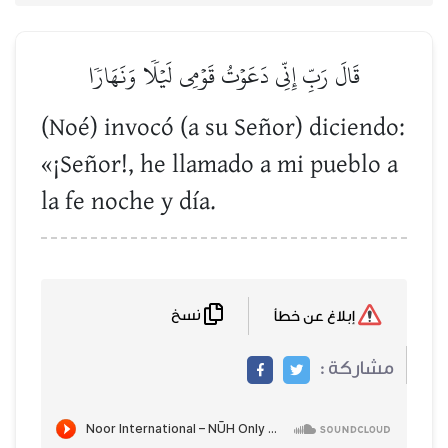
قَالَ رَبِّ إِنِّي دَعَوۡتُ قَوۡمِي لَيۡلٗا وَنَهَارٗا
(Noé) invocó (a su Señor) diciendo:
«¡Señor!, he llamado a mi pueblo a
la fe noche y día.
نسخ
إبلاغ عن خطأ
مشاركة :