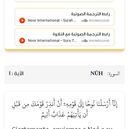
رابط الترجمة الصوتية
رابط الترجمة الصوتية مع التلاوة
NŪH
السورة:
1
الآية :
إِنَّآ أَرۡسَلۡنَا نُوحًا إِلَىٰ قَوۡمِهِۦٓ أَنۡ أَنذِرۡ قَوۡمَكَ مِن قَبۡلِ
أَن يَأۡتِيَهُمۡ عَذَابٌ أَلِيمٞ