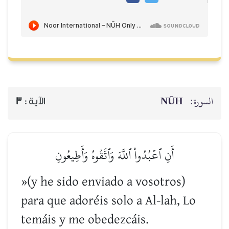
NŪH
السورة:
3
الآية :
أَنِ ٱعۡبُدُواْ ٱللَّهَ وَٱتَّقُوهُ وَأَطِيعُونِ
»(y he sido enviado a vosotros)
para que adoréis solo a Al-lah, Lo
temáis y me obedezcáis.