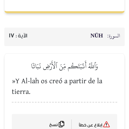
NŪH
السورة:
17
الآية :
وَٱللَّهُ أَنۢبَتَكُم مِّنَ ٱلۡأَرۡضِ نَبَاتٗا
»Y Al-lah os creó a partir de la
tierra.
نسخ
إبلاغ عن خطأ