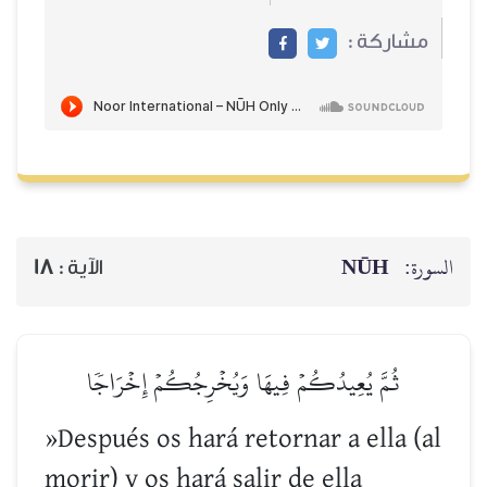
مشاركة :
NŪH
السورة:
18
الآية :
ثُمَّ يُعِيدُكُمۡ فِيهَا وَيُخۡرِجُكُمۡ إِخۡرَاجٗا
»Después os hará retornar a ella (al
morir) y os hará salir de ella