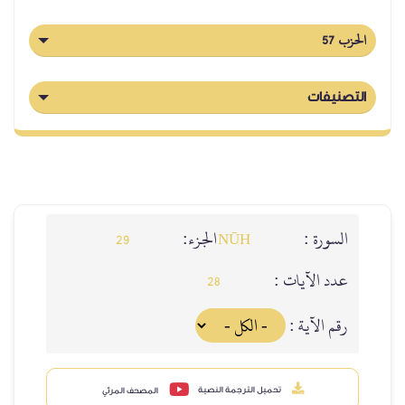
الحزب 57
التصنيفات
السورة :
الجزء:
29
NŪH
عدد الآيات :
28
رقم الآية :
تحميل الترجمة النصية
المصحف المرئي