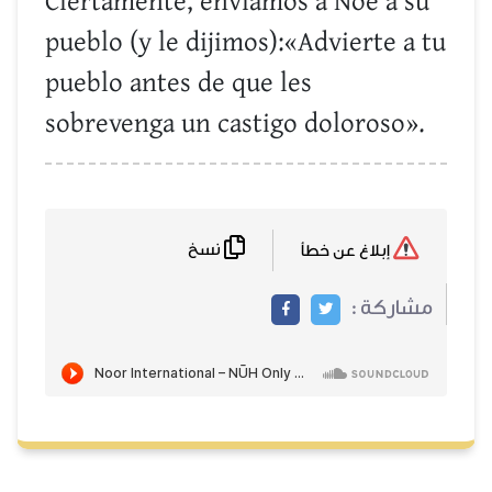
Ciertamente, enviamos a Noé a su
pueblo (y le dijimos):«Advierte a tu
pueblo antes de que les
sobrevenga un castigo doloroso».
نسخ
إبلاغ عن خطأ
مشاركة :