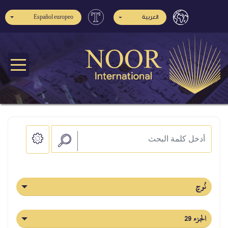
Español europeo
العربية
نُوحٍ
الجزء 29