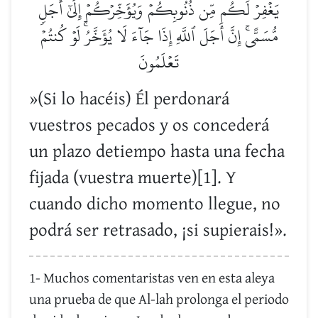
يَغۡفِرۡ لَكُم مِّن ذُنُوبِكُمۡ وَيُؤَخِّرۡكُمۡ إِلَىٰٓ أَجَلٖ
مُّسَمًّىۚ إِنَّ أَجَلَ ٱللَّهِ إِذَا جَآءَ لَا يُؤَخَّرُۚ لَوۡ كُنتُمۡ
تَعۡلَمُونَ
»(Si lo hacéis) Él perdonará
vuestros pecados y os concederá
un plazo detiempo hasta una fecha
fijada (vuestra muerte)[1]. Y
cuando dicho momento llegue, no
podrá ser retrasado, ¡si supierais!».
1- Muchos comentaristas ven en esta aleya
una prueba de que Al-lah prolonga el periodo