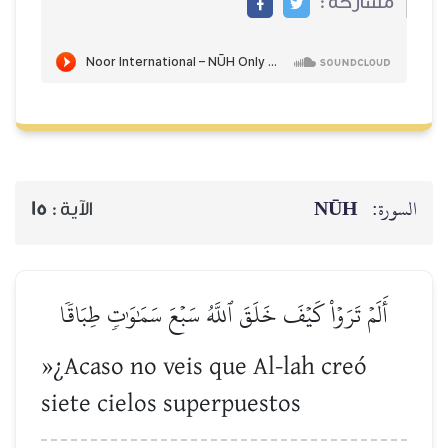
مشاركة :
NŪH
السورة:
15
الآية :
أَلَمۡ تَرَوۡاْ كَيۡفَ خَلَقَ ٱللَّهُ سَبۡعَ سَمَٰوَٰتٖ طِبَاقٗا
»¿Acaso no veis que Al-lah creó
siete cielos superpuestos