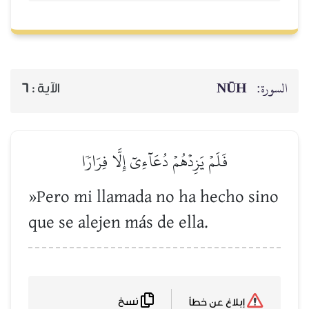
NŪH
السورة:
6
الآية :
فَلَمۡ يَزِدۡهُمۡ دُعَآءِيٓ إِلَّا فِرَارٗا
»Pero mi llamada no ha hecho sino
que se alejen más de ella.
نسخ
إبلاغ عن خطأ