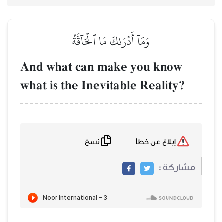
وَمَآ أَدۡرَىٰكَ مَا ٱلۡحَآقَّةُ
And what can make you know
what is the Inevitable Reality?
نسخ
إبلاغ عن خطأ
مشاركة :