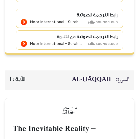
رابط الترجمة الصوتية
رابط الترجمة الصوتية مع التلاوة
AL‑ḤĀQQAH
السورة:
1
الآية :
ٱلۡحَآقَّةُ
The Inevitable Reality
–