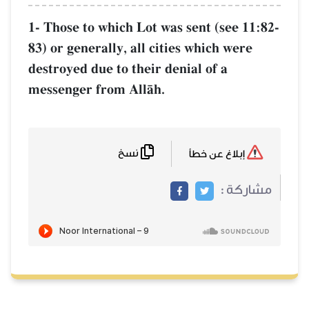
1- Those to which Lot was sent (see 11:82-
83) or generally, all cities which were
destroyed due to their denial of a
messenger from AllŒh.
نسخ
إبلاغ عن خطأ
مشاركة :