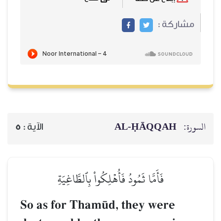
مشاركة :
AL‑ḤĀQQAH
السورة:
5
الآية :
فَأَمَّا ثَمُودُ فَأُهۡلِكُواْ بِٱلطَّاغِيَةِ
So as for Tham´d, they were