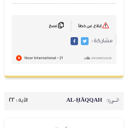
نسخ
إبلاغ عن خطأ
مشاركة :
AL‑ḤĀQQAH
السورة:
22
الآية :