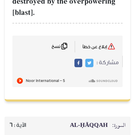
destroyed by the overpowering
[blast].
نسخ
إبلاغ عن خطأ
مشاركة :
AL‑ḤĀQQAH
السورة:
6
الآية :