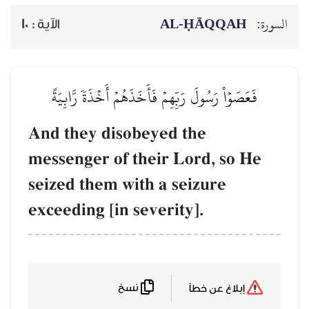
AL‑ḤĀQQAH
السورة:
10
الآية :
فَعَصَوۡاْ رَسُولَ رَبِّهِمۡ فَأَخَذَهُمۡ أَخۡذَةٗ رَّابِيَةً
And they disobeyed the
messenger of their Lord, so He
seized them with a seizure
exceeding [in severity].
نسخ
إبلاغ عن خطأ