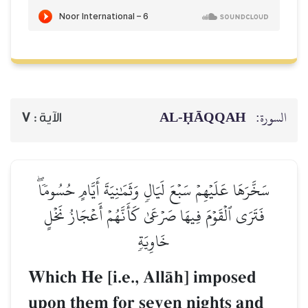
AL‑ḤĀQQAH
السورة:
7
الآية :
سَخَّرَهَا عَلَيۡهِمۡ سَبۡعَ لَيَالٖ وَثَمَٰنِيَةَ أَيَّامٍ حُسُومٗاۖ
فَتَرَى ٱلۡقَوۡمَ فِيهَا صَرۡعَىٰ كَأَنَّهُمۡ أَعۡجَازُ نَخۡلٍ
خَاوِيَةٖ
Which He [i.e., AllŒh] imposed
upon them for seven nights and