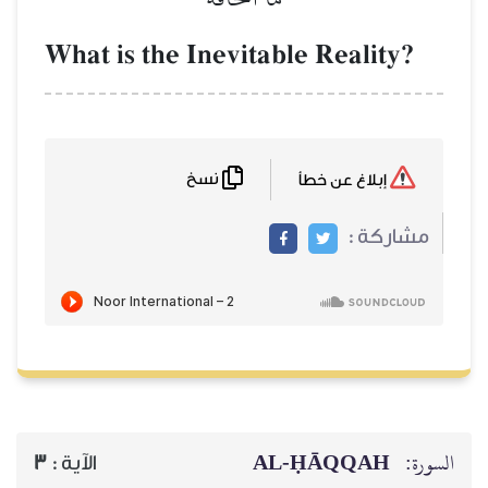
What is the Inevitable Reality?
نسخ
إبلاغ عن خطأ
مشاركة :
AL‑ḤĀQQAH
السورة:
3
الآية :