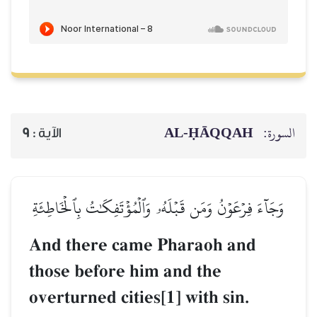
AL‑ḤĀQQAH
السورة:
9
الآية :
وَجَآءَ فِرۡعَوۡنُ وَمَن قَبۡلَهُۥ وَٱلۡمُؤۡتَفِكَٰتُ بِٱلۡخَاطِئَةِ
And there came Pharaoh and
those before him and the
overturned cities[1] with sin.