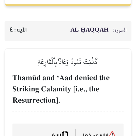
AL‑ḤĀQQAH
السورة:
4
الآية :
كَذَّبَتۡ ثَمُودُ وَعَادُۢ بِٱلۡقَارِعَةِ
Tham´d and ÔAad denied the
Striking Calamity [i.e., the
Resurrection].
نسخ
إبلاغ عن خطأ