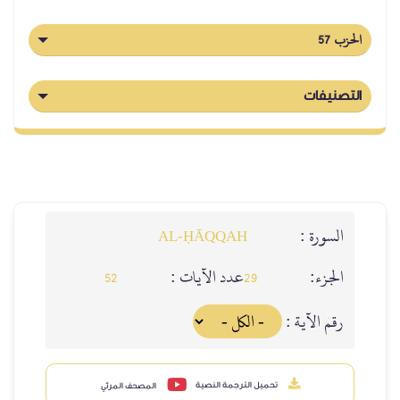
الحزب 57
التصنيفات
السورة :
AL‑ḤĀQQAH
الجزء:
عدد الآيات :
52
29
رقم الآية :
تحميل الترجمة النصية
المصحف المرئي