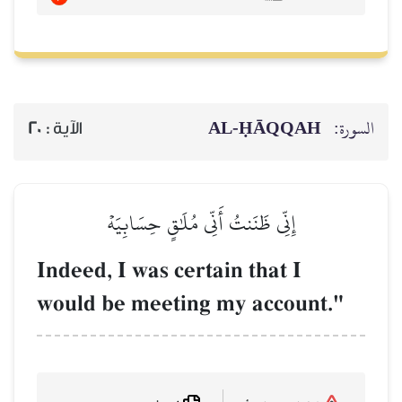
AL‑ḤĀQQAH
السورة:
20
الآية :
إِنِّي ظَنَنتُ أَنِّي مُلَٰقٍ حِسَابِيَهۡ
Indeed, I was certain that I
would be meeting my account."