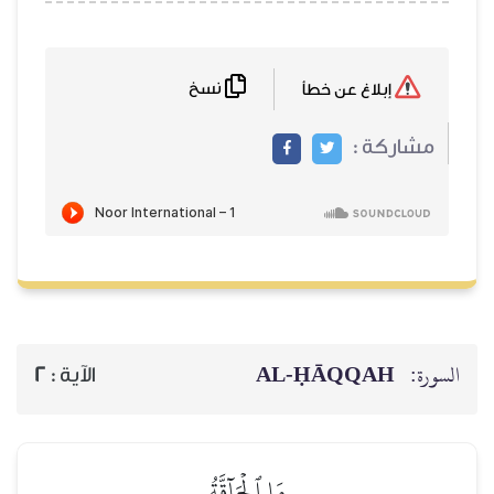
نسخ
إبلاغ عن خطأ
مشاركة :
AL‑ḤĀQQAH
السورة:
2
الآية :
مَا ٱلۡحَآقَّةُ