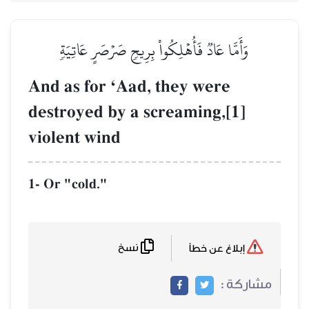
وَأَمَّا عَادٞ فَأُهۡلِكُواْ بِرِيحٖ صَرۡصَرٍ عَاتِيَةٖ
And as for ÔAad, they were
destroyed by a screaming,[1]
violent wind
1- Or "cold."
نسخ
إبلاغ عن خطأ
مشاركة :