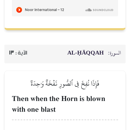
AL‑ḤĀQQAH
السورة:
13
الآية :
فَإِذَا نُفِخَ فِي ٱلصُّورِ نَفۡخَةٞ وَٰحِدَةٞ
Then when the Horn is blown
with one blast