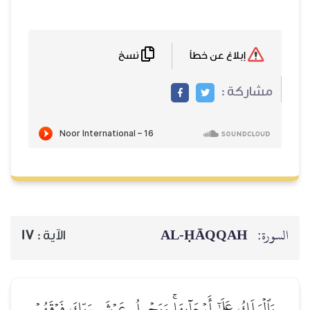
نسخ
إبلاغ عن خطأ
مشاركة :
AL‑ḤĀQQAH
السورة:
17
الآية :
وَٱلۡمَلَكُ عَلَىٰٓ أَرۡجَآئِهَاۚ وَيَحۡمِلُ عَرۡشَ رَبِّكَ فَوۡقَهُمۡ