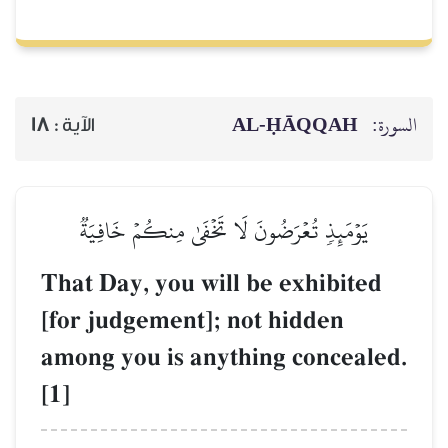
AL‑ḤĀQQAH
السورة:
18
الآية :
يَوۡمَئِذٖ تُعۡرَضُونَ لَا تَخۡفَىٰ مِنكُمۡ خَافِيَةٞ
That Day, you will be exhibited
[for judgement]; not hidden
among you is anything concealed.
[1]