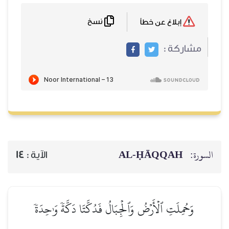
نسخ
إبلاغ عن خطأ
مشاركة :
AL‑ḤĀQQAH
السورة:
14
الآية :
وَحُمِلَتِ ٱلۡأَرۡضُ وَٱلۡجِبَالُ فَدُكَّتَا دَكَّةٗ وَٰحِدَةٗ