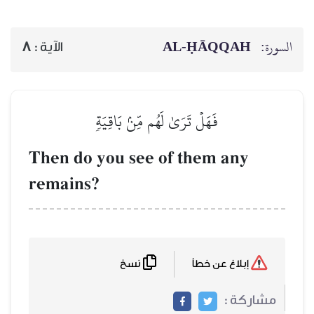
AL‑ḤĀQQAH
السورة:
8
الآية :
فَهَلۡ تَرَىٰ لَهُم مِّنۢ بَاقِيَةٖ
Then do you see of them any
remains?
نسخ
إبلاغ عن خطأ
مشاركة :