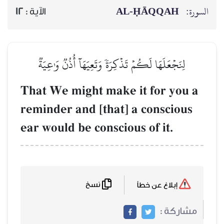
AL‑ḤĀQQAH
السورة:
12
الآية :
لِنَجۡعَلَهَا لَكُمۡ تَذۡكِرَةٗ وَتَعِيَهَآ أُذُنٞ وَٰعِيَةٞ
That We might make it for you a
reminder and [that] a conscious
ear would be conscious of it.
نسخ
إبلاغ عن خطأ
مشاركة :