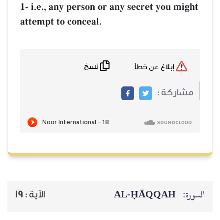
1- i.e., any person or any secret you might
attempt to conceal.
نسخ
إبلاغ عن خطأ
مشاركة :
AL‑ḤĀQQAH
السورة:
19
الآية :