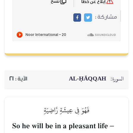
نسخ
إبلاغ عن خطأ
مشاركة :
AL‑ḤĀQQAH
السورة:
21
الآية :
فَهُوَ فِي عِيشَةٖ رَّاضِيَةٖ
So he will be in a pleasant life
–