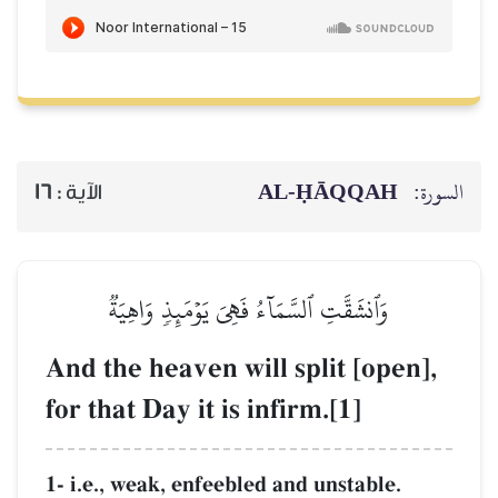
AL‑ḤĀQQAH
السورة:
16
الآية :
وَٱنشَقَّتِ ٱلسَّمَآءُ فَهِيَ يَوۡمَئِذٖ وَاهِيَةٞ
And the heaven will split [open],
for that Day it is infirm.[1]
1- i.e., weak, enfeebled and unstable.