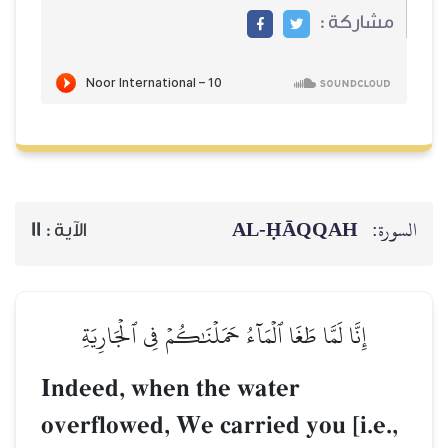
مشاركة :
AL‑ḤĀQQAH
السورة:
11
الآية :
إِنَّا لَمَّا طَغَا ٱلۡمَآءُ حَمَلۡنَٰكُمۡ فِي ٱلۡجَارِيَةِ
Indeed, when the water
overflowed, We carried you [i.e.,