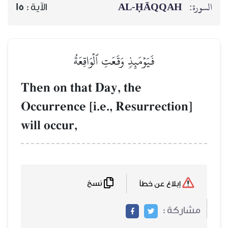
AL‑ḤĀQQAH
السورة:
15
الآية :
فَيَوۡمَئِذٖ وَقَعَتِ ٱلۡوَاقِعَةُ
Then on that Day, the
Occurrence [i.e., Resurrection]
will occur,
نسخ
إبلاغ عن خطأ
مشاركة :