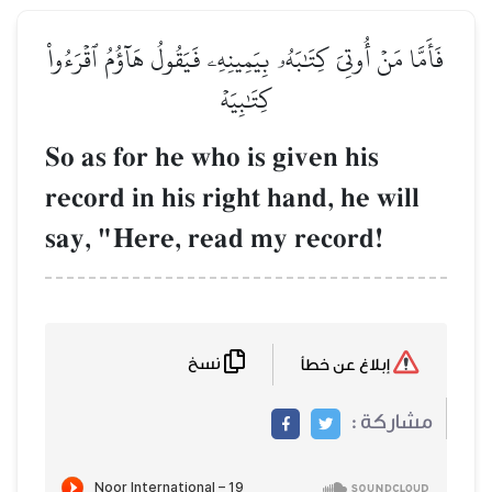
فَأَمَّا مَنۡ أُوتِيَ كِتَٰبَهُۥ بِيَمِينِهِۦ فَيَقُولُ هَآؤُمُ ٱقۡرَءُواْ
كِتَٰبِيَهۡ
So as for he who is given his
record in his right hand, he will
say, "Here, read my record!
نسخ
إبلاغ عن خطأ
مشاركة :