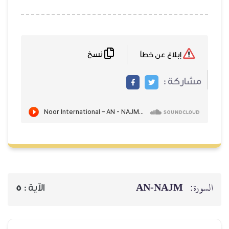
نسخ
إبلاغ عن خطأ
مشاركة :
AN-NAJM
السورة:
5
الآية :