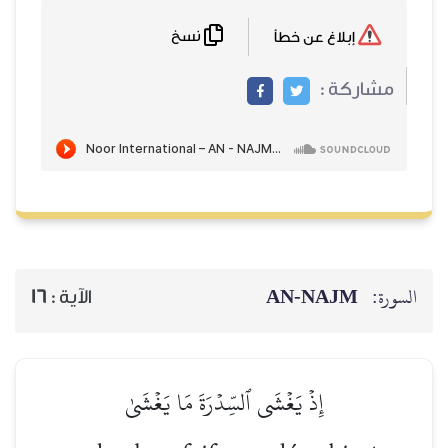
نسخ
إبلاغ عن خطأ
مشاركة :
AN-NAJM
السورة:
16
الآية :
إِذۡ يَغۡشَى ٱلسِّدۡرَةَ مَا يَغۡشَىٰ