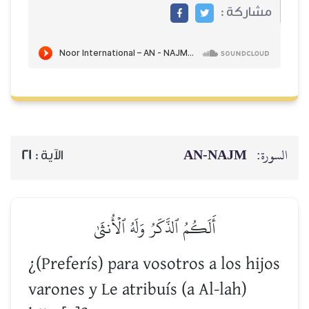
مشاركة :
AN-NAJM
السورة:
21
الآية :
أَلَكُمُ ٱلذَّكَرُ وَلَهُ ٱلۡأُنثَىٰ
¿(Preferís) para vosotros a los hijos
varones y Le atribuís (a Al-lah)