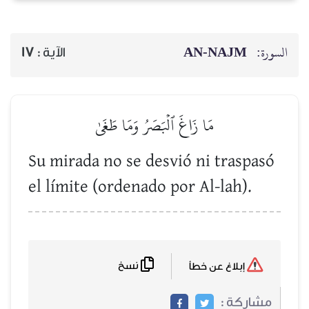
AN-NAJM
السورة:
17
الآية :
مَا زَاغَ ٱلۡبَصَرُ وَمَا طَغَىٰ
Su mirada no se desvió ni traspasó
el límite (ordenado por Al-lah).
نسخ
إبلاغ عن خطأ
مشاركة :