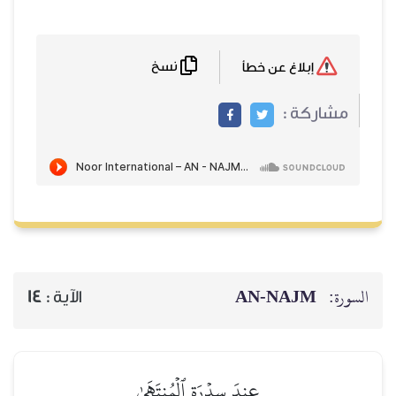
نسخ
إبلاغ عن خطأ
مشاركة :
AN-NAJM
السورة:
14
الآية :
عِندَ سِدۡرَةِ ٱلۡمُنتَهَىٰ