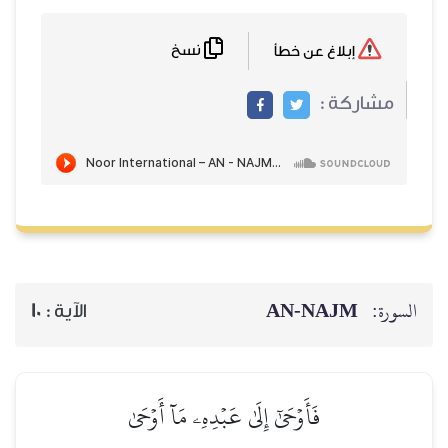
نسخ
إبلاغ عن خطأ
مشاركة :
AN-NAJM
السورة:
10
الآية :
فَأَوۡحَىٰٓ إِلَىٰ عَبۡدِهِۦ مَآ أَوۡحَىٰ