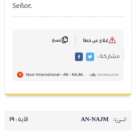
Señor.
نسخ
إبلاغ عن خطأ
مشاركة :
AN-NAJM
السورة:
19
الآية :