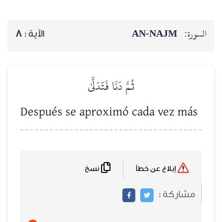
AN-NAJM
السورة:
8
الآية :
ثُمَّ دَنَا فَتَدَلَّىٰ
Después se aproximó cada vez más
نسخ
إبلاغ عن خطأ
مشاركة :