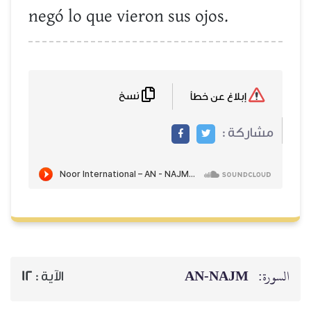
negó lo que vieron sus ojos.
نسخ
إبلاغ عن خطأ
مشاركة :
AN-NAJM
السورة:
12
الآية :