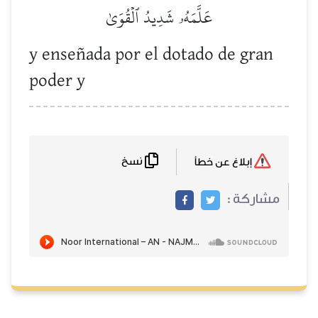
عَلَّمَهُۥ شَدِيدُ ٱلۡقُوَىٰ
y enseñada por el dotado de gran
poder y
نسخ
إبلاغ عن خطأ
مشاركة :