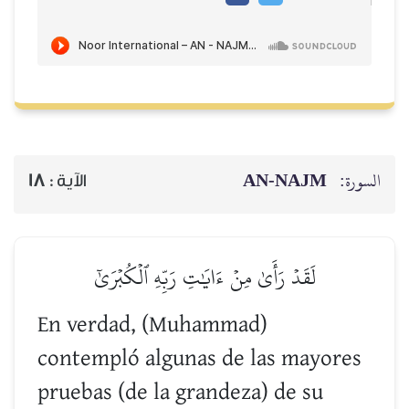
AN-NAJM
السورة:
18
الآية :
لَقَدۡ رَأَىٰ مِنۡ ءَايَٰتِ رَبِّهِ ٱلۡكُبۡرَىٰٓ
En verdad, (Muhammad)
contempló algunas de las mayores
pruebas (de la grandeza) de su