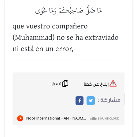
مَا ضَلَّ صَاحِبُكُمۡ وَمَا غَوَىٰ
que vuestro compañero
(Muhammad) no se ha extraviado
ni está en un error,
نسخ
إبلاغ عن خطأ
مشاركة :