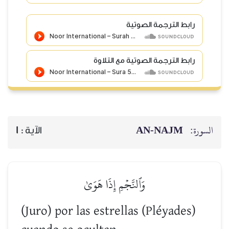
رابط الترجمة الصوتية
رابط الترجمة الصوتية مع التلاوة
AN-NAJM
السورة:
1
الآية :
وَٱلنَّجۡمِ إِذَا هَوَىٰ
(Juro) por las estrellas (Pléyades)