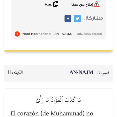
نسخ
إبلاغ عن خطأ
مشاركة :
AN-NAJM
السورة:
11
الآية :
مَا كَذَبَ ٱلۡفُؤَادُ مَا رَأَىٰٓ
El corazón (de Muhammad) no