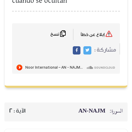
cuando se ocultan
نسخ
إبلاغ عن خطأ
مشاركة :
AN-NAJM
السورة:
2
الآية :