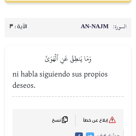
AN-NAJM
السورة:
3
الآية :
وَمَا يَنطِقُ عَنِ ٱلۡهَوَىٰٓ
ni habla siguiendo sus propios
deseos.
نسخ
إبلاغ عن خطأ