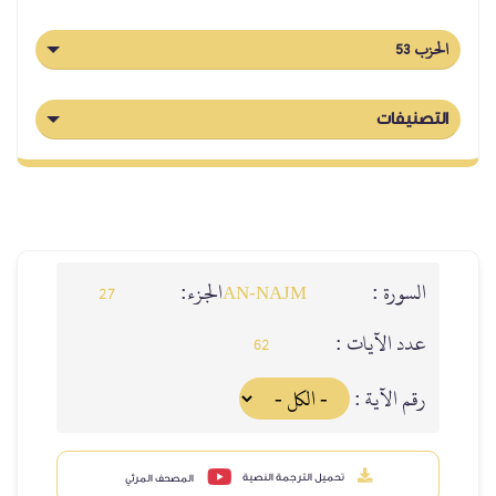
الحزب 53
التصنيفات
السورة :
الجزء:
27
AN-NAJM
عدد الآيات :
62
رقم الآية :
تحميل الترجمة النصية
المصحف المرئي