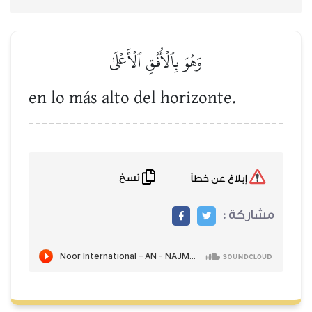
وَهُوَ بِٱلۡأُفُقِ ٱلۡأَعۡلَىٰ
en lo más alto del horizonte.
نسخ
إبلاغ عن خطأ
مشاركة :