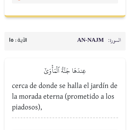
AN-NAJM
السورة:
15
الآية :
عِندَهَا جَنَّةُ ٱلۡمَأۡوَىٰٓ
cerca de donde se halla el jardín de
la morada eterna (prometido a los
piadosos),