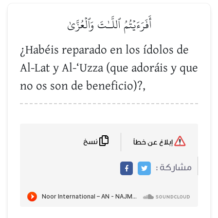
أَفَرَءَيۡتُمُ ٱللَّـٰتَ وَٱلۡعُزَّىٰ
¿Habéis reparado en los ídolos de
Al-Lat y Al-‘Uzza (que adoráis y que
no os son de beneficio)?,
نسخ
إبلاغ عن خطأ
مشاركة :