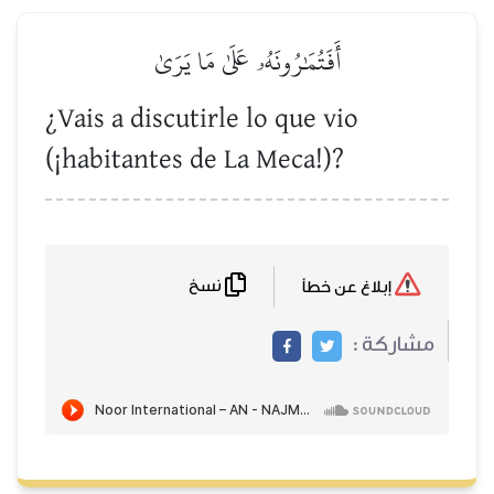
أَفَتُمَٰرُونَهُۥ عَلَىٰ مَا يَرَىٰ
¿Vais a discutirle lo que vio
(¡habitantes de La Meca!)?
نسخ
إبلاغ عن خطأ
مشاركة :