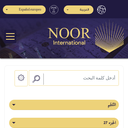
Español europeo
العربية
النَّجۡمِ
الجزء 27