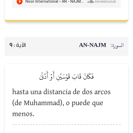
AN-NAJM
السورة:
9
الآية :
فَكَانَ قَابَ قَوۡسَيۡنِ أَوۡ أَدۡنَىٰ
hasta una distancia de dos arcos
(de Muhammad), o puede que
menos.