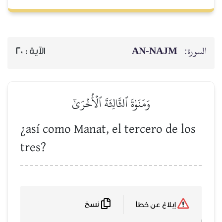
AN-NAJM
السورة:
20
الآية :
وَمَنَوٰةَ ٱلثَّالِثَةَ ٱلۡأُخۡرَىٰٓ
¿así como Manat, el tercero de los
tres?
نسخ
إبلاغ عن خطأ