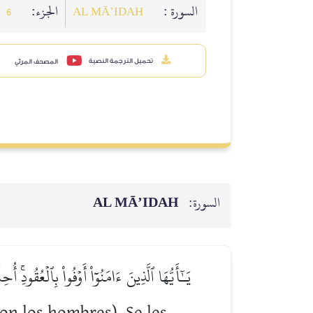
السورة :
الجزء:
6
AL MĀ’IDAH
تحميل الترجمة النصية
المصحف المرئي
AL MĀ’IDAH
السورة:
يَـٰٓأَيُّهَا ٱلَّذِينَ ءَامَنُوٓاْ أَوۡفُواْ بِٱلۡعُقُودِ