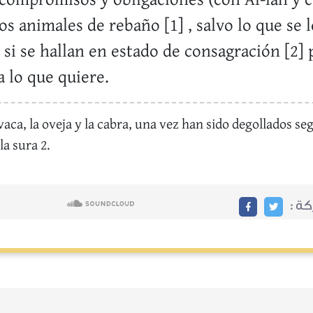
 compromisos y obligaciones (con Al-lah y c
os animales de rebaño [1] , salvo lo que se
 si se hallan en estado de consagración [2] 
 lo que quiere.
 vaca, la oveja y la cabra, una vez han sido degollados s
la sura 2.
ركة