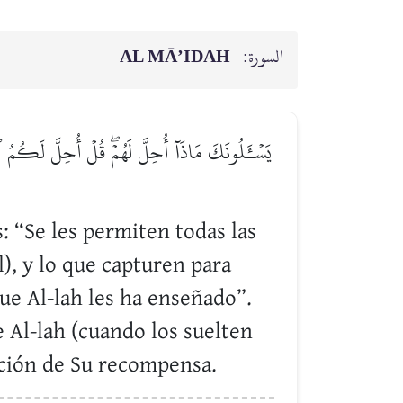
AL MĀ’IDAH
السورة:
يَسۡـَٔلُونَكَ مَاذَآ أُحِلَّ لَهُمۡۖ قُلۡ أُحِلَّ لَكُمُ ٱ
: “Se les permiten todas las
), y lo que capturen para
que Al-lah les ha enseñado”.
 Al-lah (cuando los suelten
bución de Su recompensa.