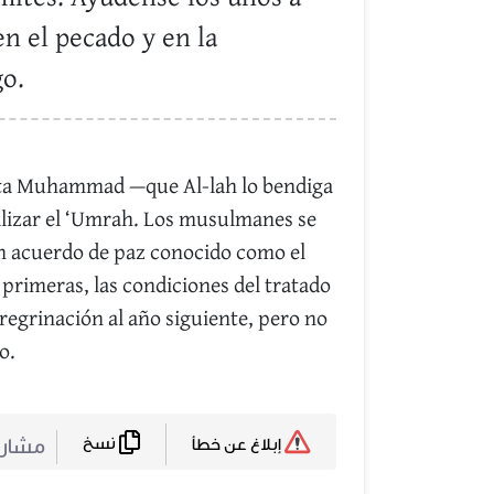
en el pecado y en la
go.
ofeta Muhammad —que Al-lah lo bendiga
alizar el ‘Umrah. Los musulmanes se
un acuerdo de paz conocido como el
 primeras, las condiciones del tratado
regrinación al año siguiente, pero no
o.
نسخ
مشا :
إبلاغ عن خطأ