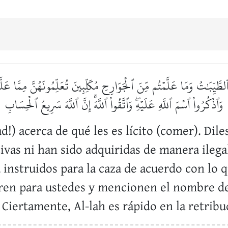
لطَّيِّبَٰتُ وَمَا عَلَّمۡتُم مِّنَ ٱلۡجَوَارِحِ مُكَلِّبِينَ تُعَلِّمُونَهُنَّ مِمَّا ع
وَٱذۡكُرُواْ ٱسۡمَ ٱللَّهِ عَلَيۡهِۖ وَٱتَّقُواْ ٱللَّهَۚ إِنَّ ٱللَّهَ سَرِيعُ ٱلۡحِسَابِ
 acerca de qué les es lícito (comer). Diles
vas ni han sido adquiridas de manera ilegal
 instruidos para la caza de acuerdo con lo 
ren para ustedes y mencionen el nombre de
. Ciertamente, Al-lah es rápido en la retri