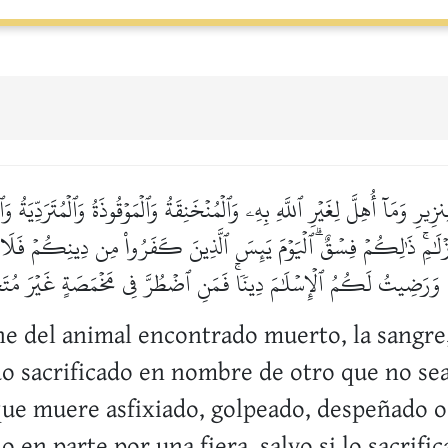
ِ وَمَآ أُهِلَّ لِغَيۡرِ ٱللَّهِ بِهِۦ وَٱلۡمُنۡخَنِقَةُ وَٱلۡمَوۡقُوذَةُ وَٱلۡمُتَرَدِّيَةُ 
َزۡلَٰمِۚ ذَٰلِكُمۡ فِسۡقٌۗ ٱلۡيَوۡمَ يَئِسَ ٱلَّذِينَ كَفَرُواْ مِن دِينِكُمۡ فَل
رَضِيتُ لَكُمُ ٱلۡإِسۡلَٰمَ دِينٗاۚ فَمَنِ ٱضۡطُرَّ فِي مَخۡمَصَةٍ غَيۡرَ مُتَجَانِ
ne del animal encontrado muerto, la sangre,
o sacrificado en nombre de otro que no sea 
que muere asfixiado, golpeado, despeñado o 
 en parte por una fiera, salvo si lo sacrifi