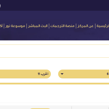
لرئيسية
عن المركز
منصة الترجمات
البث المباشر
موسوعة نور
أك
الحزب 11