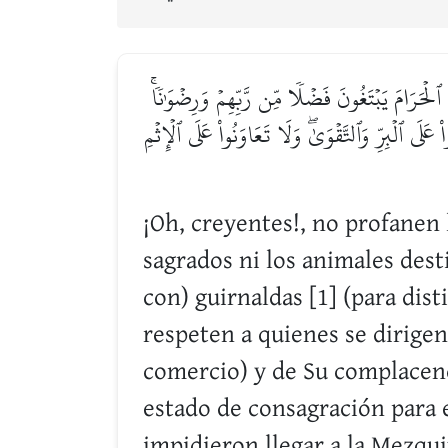
تَ ٱلۡحَرَامَ يَبۡتَغُونَ فَضۡلٗا مِّن رَّبِّهِمۡ وَرِضۡوَٰنٗاۚ
َى ٱلۡبِرِّ وَٱلتَّقۡوَىٰۖ وَلَا تَعَاوَنُواْ عَلَى ٱلۡإِثۡمِ
¡Oh, creyentes!, no profanen 
sagrados ni los animales desti
con) guirnaldas [1] (para dist
respeten a quienes se dirigen 
comercio) y de Su complacenci
estado de consagración para e
impidieron llegar a la Mezqui