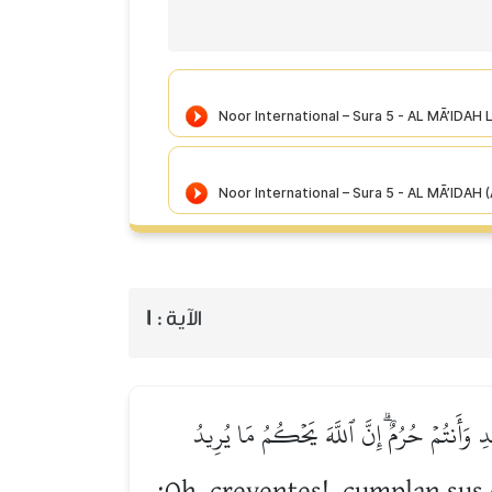
1
الآية :
يۡدِ وَأَنتُمۡ حُرُمٌۗ إِنَّ ٱللَّهَ يَحۡكُمُ مَا يُرِيدُ