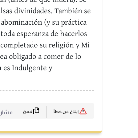
alsas divinidades. También se
a abominación (y su práctica
 toda esperanza de hacerlos
 completado su religión y Mi
vea obligado a comer de lo
h es Indulgente y
نسخ
مشا :
إبلاغ عن خطأ