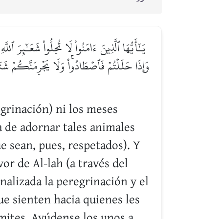
يَـٰٓأَيُّهَا ٱلَّذِينَ ءَامَنُواْ لَا تُحِلُّواْ شَعَـٰٓئِرَ ٱل
وَإِذَا حَلَلۡتُمۡ فَٱصۡطَادُواْۚ وَلَا يَجۡرِمَنَّكُمۡ شَنَـٔ
egrinación) ni los meses
ca de adornar tales animales
ue sean, pues, respetados). Y
vor de Al-lah (a través del
nalizada la peregrinación y el
ue sienten hacia quienes les
ímites. Ayúdense los unos a