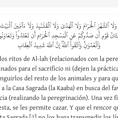
لَّهِ وَلَا ٱلشَّهۡرَ ٱلۡحَرَامَ وَلَا ٱلۡهَدۡيَ وَلَا ٱلۡقَلَـٰٓئِدَ وَلَآ ءَآمِّينَ ٱلۡبَيۡ
َانُ قَوۡمٍ أَن صَدُّوكُمۡ عَنِ ٱلۡمَسۡجِدِ ٱلۡحَرَامِ أَن تَعۡتَدُواْۘ وَتَعَاوَنُواْ عَل
وَٱلۡعُدۡوَٰنِۚ وَٱتَّقُواْ ٱللَّهَۖ إِنَّ ٱللَّهَ شَدِيدُ ٱلۡعِقَابِ
los ritos de Al-lah (relacionados con la per
nados para el sacrificio ni (dejen la prácti
inguirlos del resto de los animales y para q
a la Casa Sagrada (la Kaaba) en busca del fa
a (realizando la peregrinación). Una vez fi
sta, se les permite cazar. Y que el rencor q
ta Sagrada [2] no los haga transgredir los l