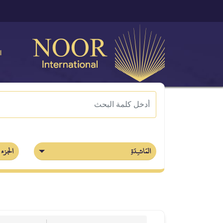
ا
المَائـِدَةِ
الجزء 6