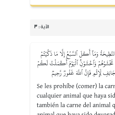
3
الآية :
وَٱلنَّطِيحَةُ وَمَآ أَكَلَ ٱلسَّبُعُ إِلَّا مَا ذَكَّيۡتُمۡ
َا تَخۡشَوۡهُمۡ وَٱخۡشَوۡنِۚ ٱلۡيَوۡمَ أَكۡمَلۡتُ لَكُمۡ
فٖ لِّإِثۡمٖ فَإِنَّ ٱللَّهَ غَفُورٞ رَّحِيمٞ
Se les prohíbe (comer) la car
cualquier animal que haya sid
también la carne del animal 
animal que haya sido devorado