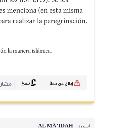
on los hombres). Se les
 les menciona (en esta misma
para realizar la peregrinación.
egún la manera islámica.
نسخ
مشا :
إبلاغ عن خطأ
AL MĀ’IDAH
السورة: