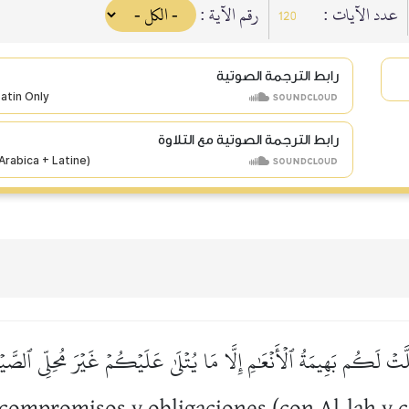
عدد الآيات :
رقم الآية :
120
رابط الترجمة الصوتية
رابط الترجمة الصوتية مع التلاوة
ۚ أُحِلَّتۡ لَكُم بَهِيمَةُ ٱلۡأَنۡعَٰمِ إِلَّا مَا يُتۡلَىٰ عَلَيۡكُمۡ غَيۡرَ مُحِلِّي ٱلصَّ