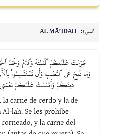
AL MĀ’IDAH
السورة:
حُرِّمَتۡ عَلَيۡكُمُ ٱلۡمَيۡتَةُ وَٱلدَّمُ وَلَحۡمُ ٱلۡخِنزِير
وَمَا ذُبِحَ عَلَى ٱلنُّصُبِ وَأَن تَسۡتَقۡسِمُواْ بِٱلۡأ
دِينَكُمۡ وَأَتۡمَمۡتُ عَلَيۡكُمۡ نِعۡمَتِي وَ
 la carne de cerdo y la de
Al-lah. Se les prohíbe
corneado, y la carne del
can (antes de que muera). Se