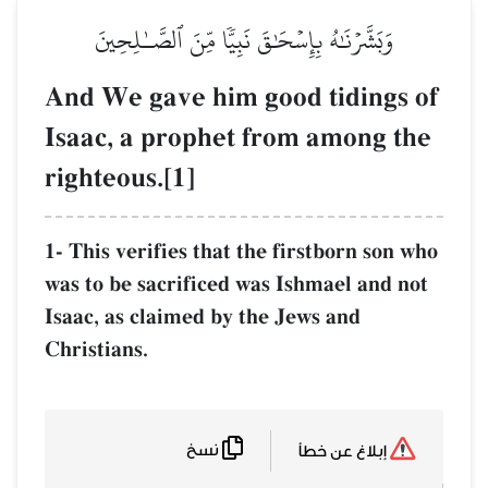
وَبَشَّرۡنَٰهُ بِإِسۡحَٰقَ نَبِيّٗا مِّنَ ٱلصَّـٰلِحِينَ
And We gave him good tidings of
Isaac, a prophet from among the
righteous.[1]
1- This verifies that the firstborn son who
was to be sacrificed was Ishmael and not
Isaac, as claimed by the Jews and
Christians.
نسخ
إبلاغ عن خطأ