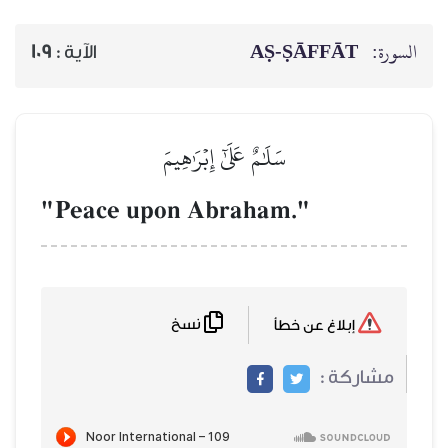
السورة:
AṢ-ṢĀFFĀT
الآية :
109
سَلَٰمٌ عَلَىٰٓ إِبۡرَٰهِيمَ
"Peace upon Abraham."
نسخ
إبلاغ عن خطأ
مشاركة :