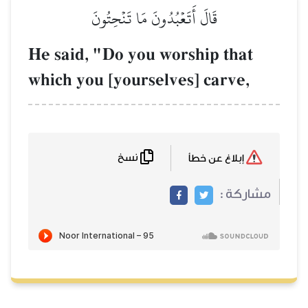
قَالَ أَتَعۡبُدُونَ مَا تَنۡحِتُونَ
He said, "Do you worship that
which you [yourselves] carve,
نسخ
إبلاغ عن خطأ
مشاركة :