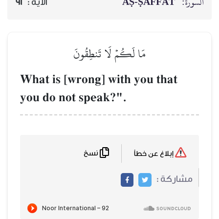
السورة:
AṢ-ṢĀFFĀT
الآية :
92
مَا لَكُمۡ لَا تَنطِقُونَ
What is [wrong] with you that
you do not speak?".
نسخ
إبلاغ عن خطأ
مشاركة :