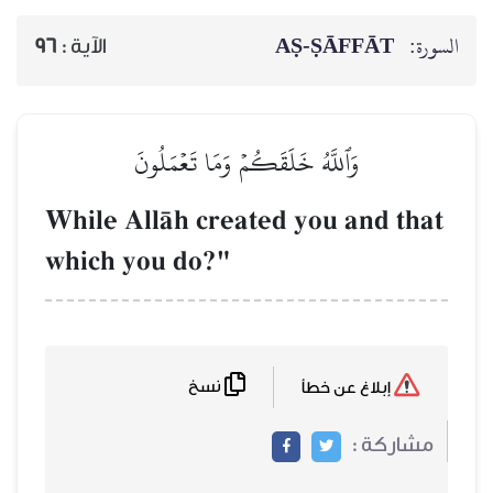
السورة:
AṢ-ṢĀFFĀT
الآية :
96
وَٱللَّهُ خَلَقَكُمۡ وَمَا تَعۡمَلُونَ
While AllŒh created you and that
which you do?"
نسخ
إبلاغ عن خطأ
مشاركة :