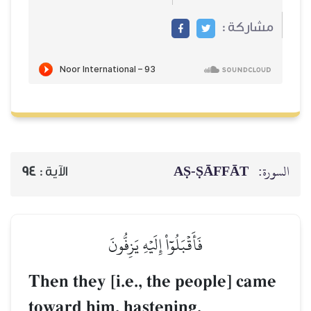
مشاركة :
السورة:
AṢ-ṢĀFFĀT
الآية :
94
فَأَقۡبَلُوٓاْ إِلَيۡهِ يَزِفُّونَ
Then they [i.e., the people] came
toward him, hastening.