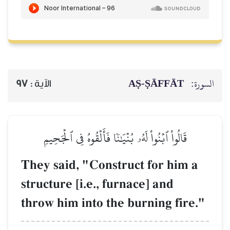
السورة:
AṢ-ṢĀFFĀT
الآية :
97
قَالُواْ ٱبۡنُواْ لَهُۥ بُنۡيَٰنٗا فَأَلۡقُوهُ فِي ٱلۡجَحِيمِ
They said, "Construct for him a
structure [i.e., furnace] and
throw him into the burning fire."