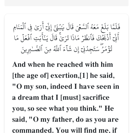
فَلَمَّا بَلَغَ مَعَهُ ٱلسَّعۡيَ قَالَ يَٰبُنَيَّ إِنِّيٓ أَرَىٰ فِي ٱلۡمَنَامِ
أَنِّيٓ أَذۡبَحُكَ فَٱنظُرۡ مَاذَا تَرَىٰۚ قَالَ يَـٰٓأَبَتِ ٱفۡعَلۡ مَا
تُؤۡمَرُۖ سَتَجِدُنِيٓ إِن شَآءَ ٱللَّهُ مِنَ ٱلصَّـٰبِرِينَ
And when he reached with him
[the age of] exertion,[1] he said,
"O my son, indeed I have seen in
a dream that I [must] sacrifice
you, so see what you think." He
said, "O my father, do as you are
commanded. You will find me, if