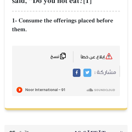
said, "Do you not eat?[1]
1- Consume the offerings placed before
them.
نسخ
إبلاغ عن خطأ
مشاركة :