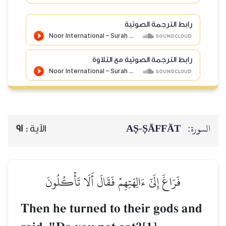
رابط الترجمة الصوتية
رابط الترجمة الصوتية مع التلاوة
السورة:
AṢ-ṢĀFFĀT
الآية :
91
فَرَاغَ إِلَىٰٓ ءَالِهَتِهِمۡ فَقَالَ أَلَا تَأۡكُلُونَ
Then he turned to their gods and