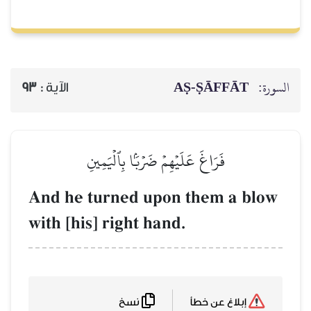
السورة:
AṢ-ṢĀFFĀT
الآية :
93
فَرَاغَ عَلَيۡهِمۡ ضَرۡبَۢا بِٱلۡيَمِينِ
And he turned upon them a blow
with [his] right hand.
نسخ
إبلاغ عن خطأ