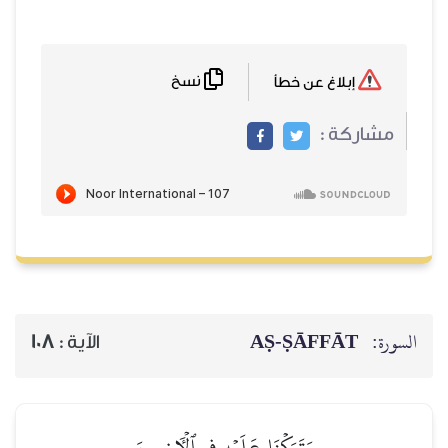
نسخ
إبلاغ عن خطأ
مشاركة :
السورة:
AṢ-ṢĀFFĀT
الآية :
108
وَتَرَكۡنَا عَلَيۡهِ فِي ٱلۡأٓخِرِينَ