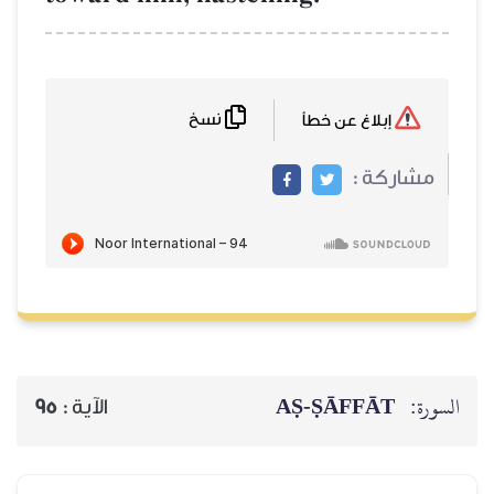
نسخ
إبلاغ عن خطأ
مشاركة :
السورة:
AṢ-ṢĀFFĀT
الآية :
95