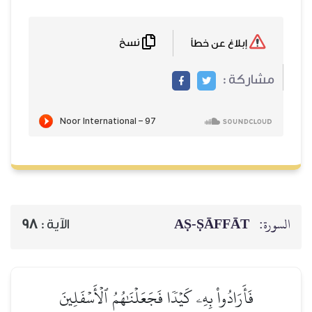
نسخ
إبلاغ عن خطأ
مشاركة :
السورة:
AṢ-ṢĀFFĀT
الآية :
98
فَأَرَادُواْ بِهِۦ كَيۡدٗا فَجَعَلۡنَٰهُمُ ٱلۡأَسۡفَلِينَ