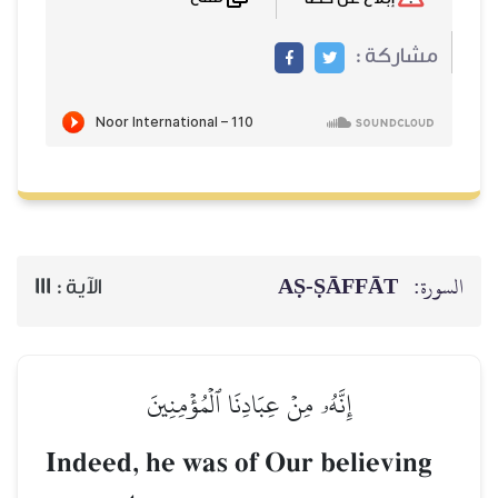
مشاركة :
السورة:
AṢ-ṢĀFFĀT
الآية :
111
إِنَّهُۥ مِنۡ عِبَادِنَا ٱلۡمُؤۡمِنِينَ
Indeed, he was of Our believing