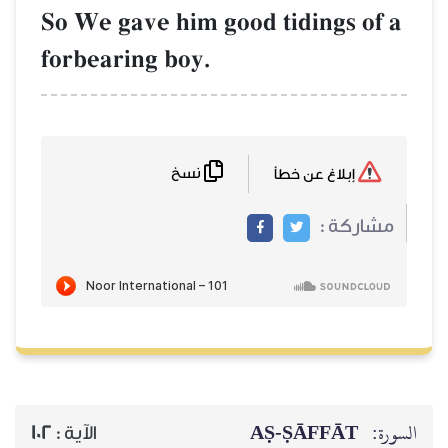
So We gave him good tidings of a
forbearing boy.
نسخ
إبلاغ عن خطأ
مشاركة :
السورة:
AṢ-ṢĀFFĀT
الآية :
102