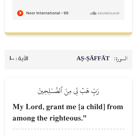
السورة:
AṢ-ṢĀFFĀT
الآية :
100
رَبِّ هَبۡ لِي مِنَ ٱلصَّـٰلِحِينَ
My Lord, grant me [a child] from
among the righteous."