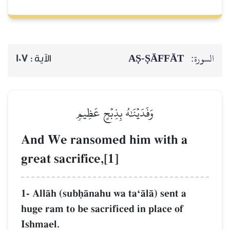
السورة:
AṢ-ṢĀFFĀT
الآية :
107
وَفَدَيۡنَٰهُ بِذِبۡحٍ عَظِيمٖ
And We ransomed him with a
great sacrifice,[1]
1- AllŒh (subúŒnahu wa taÔŒlŒ) sent a
huge ram to be sacrificed in place of
Ishmael.