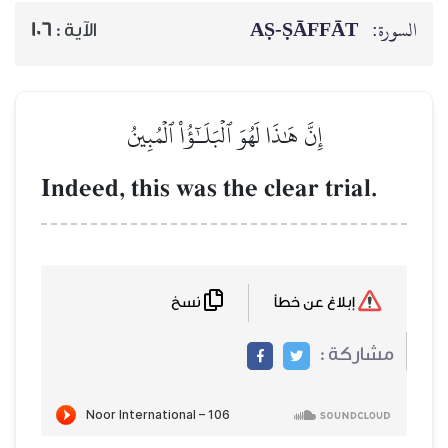
السورة:
AṢ-ṢĀFFĀT
الآية :
106
إِنَّ هَٰذَا لَهُوَ ٱلۡبَلَـٰٓؤُاْ ٱلۡمُبِينُ
Indeed, this was the clear trial.
نسخ
إبلاغ عن خطأ
مشاركة :