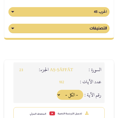
الحزب 45
التصنيفات
السورة :
الجزء:
23
AṢ-ṢĀFFĀT
عدد الآيات :
182
رقم الآية :
تحميل الترجمة النصية
المصحف المرئي