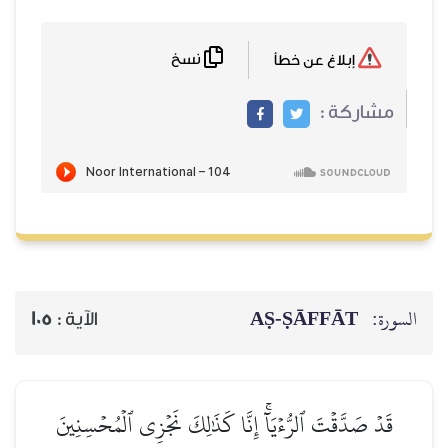
نسخ
إبلاغ عن خطأ
مشاركة :
السورة:
AṢ-ṢĀFFĀT
الآية :
105
قَدۡ صَدَّقۡتَ ٱلرُّءۡيَآۚ إِنَّا كَذَٰلِكَ نَجۡزِي ٱلۡمُحۡسِنِينَ