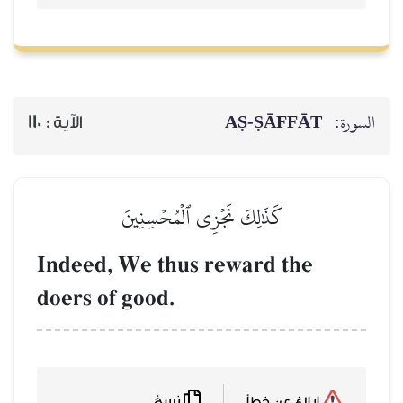
السورة:
AṢ-ṢĀFFĀT
الآية :
110
كَذَٰلِكَ نَجۡزِي ٱلۡمُحۡسِنِينَ
Indeed, We thus reward the
doers of good.
نسخ
إبلاغ عن خطأ