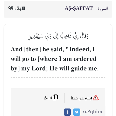
السورة:
AṢ-ṢĀFFĀT
الآية :
99
وَقَالَ إِنِّي ذَاهِبٌ إِلَىٰ رَبِّي سَيَهۡدِينِ
And [then] he said, "Indeed, I
will go to [where I am ordered
by] my Lord; He will guide me.
نسخ
إبلاغ عن خطأ
مشاركة :