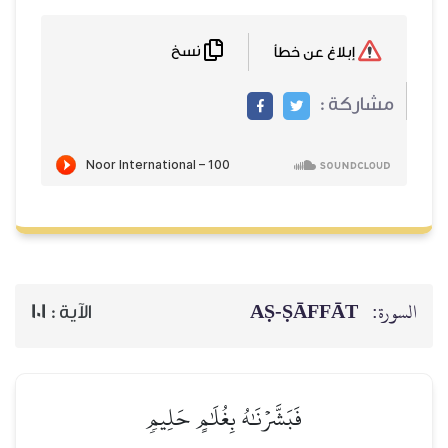
نسخ
إبلاغ عن خطأ
مشاركة :
السورة:
AṢ-ṢĀFFĀT
الآية :
101
فَبَشَّرۡنَٰهُ بِغُلَٰمٍ حَلِيمٖ