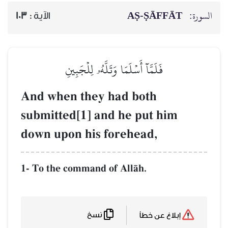
السورة:
AṢ-ṢĀFFĀT
الآية :
103
فَلَمَّآ أَسۡلَمَا وَتَلَّهُۥ لِلۡجَبِينِ
And when they had both
submitted[1] and he put him
down upon his forehead,
1- To the command of AllŒh.
نسخ
إبلاغ عن خطأ