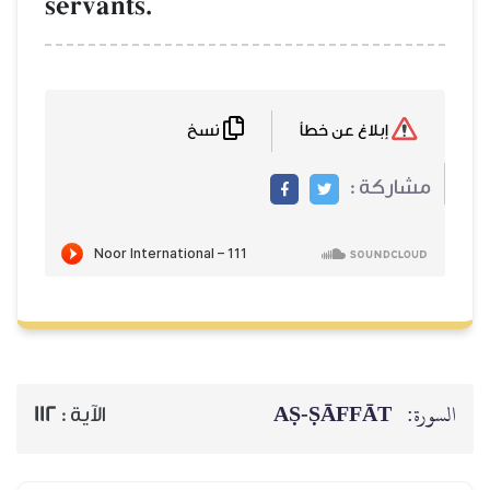
servants.
نسخ
إبلاغ عن خطأ
مشاركة :
السورة:
AṢ-ṢĀFFĀT
الآية :
112