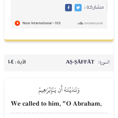
مشاركة :
السورة:
AṢ-ṢĀFFĀT
الآية :
104
وَنَٰدَيۡنَٰهُ أَن يَـٰٓإِبۡرَٰهِيمُ
We called to him, "O Abraham,