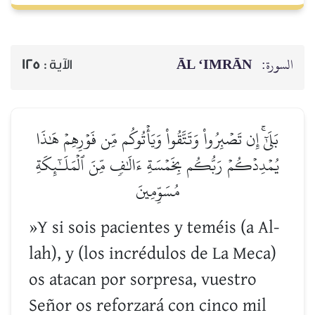
ĀL ‘IMRĀN
السورة:
125
الآية :
بَلَىٰٓۚ إِن تَصۡبِرُواْ وَتَتَّقُواْ وَيَأۡتُوكُم مِّن فَوۡرِهِمۡ هَٰذَا
يُمۡدِدۡكُمۡ رَبُّكُم بِخَمۡسَةِ ءَالَٰفٖ مِّنَ ٱلۡمَلَـٰٓئِكَةِ
مُسَوِّمِينَ
»Y si sois pacientes y teméis (a Al-
lah), y (los incrédulos de La Meca)
os atacan por sorpresa, vuestro
Señor os reforzará con cinco mil