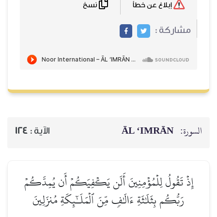
نسخ
إبلاغ عن خطأ
مشاركة :
ĀL ‘IMRĀN
السورة:
124
الآية :
إِذۡ تَقُولُ لِلۡمُؤۡمِنِينَ أَلَن يَكۡفِيَكُمۡ أَن يُمِدَّكُمۡ
رَبُّكُم بِثَلَٰثَةِ ءَالَٰفٖ مِّنَ ٱلۡمَلَـٰٓئِكَةِ مُنزَلِينَ