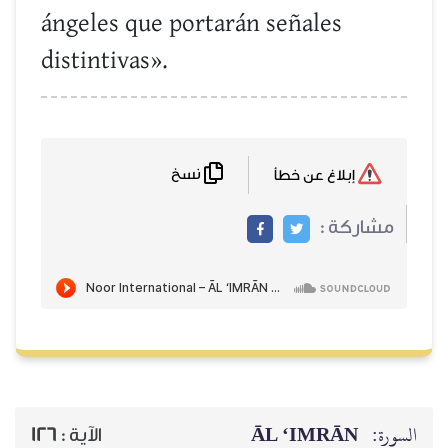
ángeles que portarán señales
distintivas».
نسخ
إبلاغ عن خطأ
مشاركة :
ĀL ‘IMRĀN
السورة:
126
الآية :