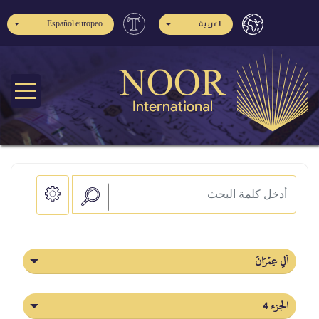
Español europeo
العربية
آلِ عِمۡرَانَ
الجزء 4