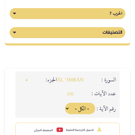
الحزب 7
التصنيفات
السورة :
الجزء:
4
ĀL ‘IMRĀN
عدد الآيات :
200
رقم الآية :
تحميل الترجمة النصية
المصحف المرئي