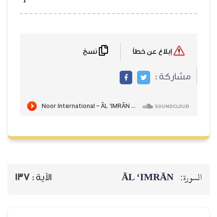
نسخ
إبلاغ عن خطأ
مشاركة :
ĀL ‘IMRĀN
السورة:
137
الآية :