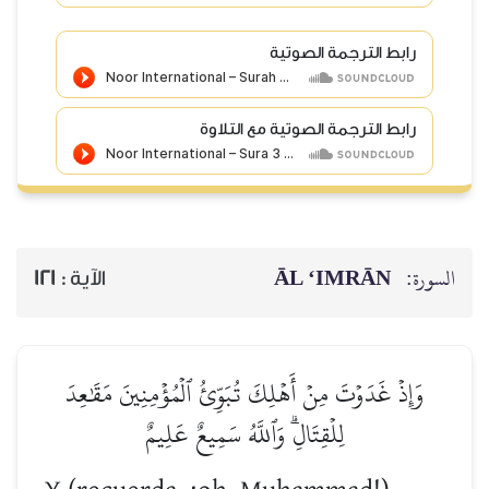
رابط الترجمة الصوتية
رابط الترجمة الصوتية مع التلاوة
ĀL ‘IMRĀN
السورة:
121
الآية :
وَإِذۡ غَدَوۡتَ مِنۡ أَهۡلِكَ تُبَوِّئُ ٱلۡمُؤۡمِنِينَ مَقَٰعِدَ
لِلۡقِتَالِۗ وَٱللَّهُ سَمِيعٌ عَلِيمٌ