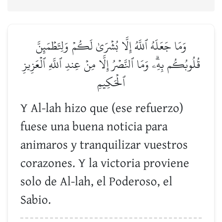
وَمَا جَعَلَهُ ٱللَّهُ إِلَّا بُشۡرَىٰ لَكُمۡ وَلِتَطۡمَئِنَّ
قُلُوبُكُم بِهِۦۗ وَمَا ٱلنَّصۡرُ إِلَّا مِنۡ عِندِ ٱللَّهِ ٱلۡعَزِيزِ
ٱلۡحَكِيمِ
Y Al-lah hizo que (ese refuerzo)
fuese una buena noticia para
animaros y tranquilizar vuestros
corazones. Y la victoria proviene
solo de Al-lah, el Poderoso, el
Sabio.