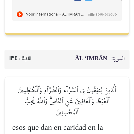
ĀL ‘IMRĀN
السورة:
134
الآية :
ٱلَّذِينَ يُنفِقُونَ فِي ٱلسَّرَّآءِ وَٱلضَّرَّآءِ وَٱلۡكَٰظِمِينَ
ٱلۡغَيۡظَ وَٱلۡعَافِينَ عَنِ ٱلنَّاسِۗ وَٱللَّهُ يُحِبُّ
ٱلۡمُحۡسِنِينَ
esos que dan en caridad en la