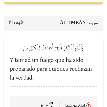
ĀL ‘IMRĀN
السورة:
131
الآية :
وَٱتَّقُواْ ٱلنَّارَ ٱلَّتِيٓ أُعِدَّتۡ لِلۡكَٰفِرِينَ
Y temed un fuego que ha sido
preparado para quienes rechazan
la verdad.
نسخ
إبلاغ عن خطأ