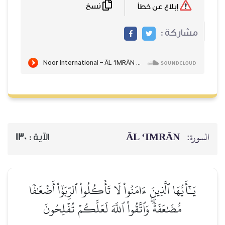
نسخ
إبلاغ عن خطأ
مشاركة :
ĀL ‘IMRĀN
السورة:
130
الآية :
يَـٰٓأَيُّهَا ٱلَّذِينَ ءَامَنُواْ لَا تَأۡكُلُواْ ٱلرِّبَوٰٓاْ أَضۡعَٰفٗا
مُّضَٰعَفَةٗۖ وَٱتَّقُواْ ٱللَّهَ لَعَلَّكُمۡ تُفۡلِحُونَ