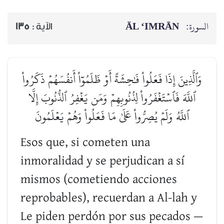
ĀL ‘IMRĀN
السورة:
135
الآية :
وَٱلَّذِينَ إِذَا فَعَلُواْ فَٰحِشَةً أَوۡ ظَلَمُوٓاْ أَنفُسَهُمۡ ذَكَرُواْ
ٱللَّهَ فَٱسۡتَغۡفَرُواْ لِذُنُوبِهِمۡ وَمَن يَغۡفِرُ ٱلذُّنُوبَ إِلَّا
ٱللَّهُ وَلَمۡ يُصِرُّواْ عَلَىٰ مَا فَعَلُواْ وَهُمۡ يَعۡلَمُونَ
Esos que, si cometen una
inmoralidad y se perjudican a sí
mismos (cometiendo acciones
reprobables), recuerdan a Al-lah y
Le piden perdón por sus pecados —