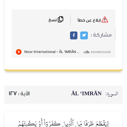
نسخ
إبلاغ عن خطأ
مشاركة :
ĀL ‘IMRĀN
السورة:
127
الآية :
لِيَقۡطَعَ طَرَفٗا مِّنَ ٱلَّذِينَ كَفَرُوٓاْ أَوۡ يَكۡبِتَهُمۡ