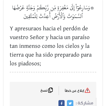
۞وَسَارِعُوٓاْ إِلَىٰ مَغۡفِرَةٖ مِّن رَّبِّكُمۡ وَجَنَّةٍ عَرۡضُهَا
ٱلسَّمَٰوَٰتُ وَٱلۡأَرۡضُ أُعِدَّتۡ لِلۡمُتَّقِينَ
Y apresuraos hacia el perdón de
vuestro Señor y hacia un paraíso
tan inmenso como los cielos y la
tierra que ha sido preparado para
los piadosos;
نسخ
إبلاغ عن خطأ
مشاركة :