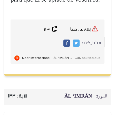
نسخ
إبلاغ عن خطأ
مشاركة :
ĀL ‘IMRĀN
السورة:
133
الآية :