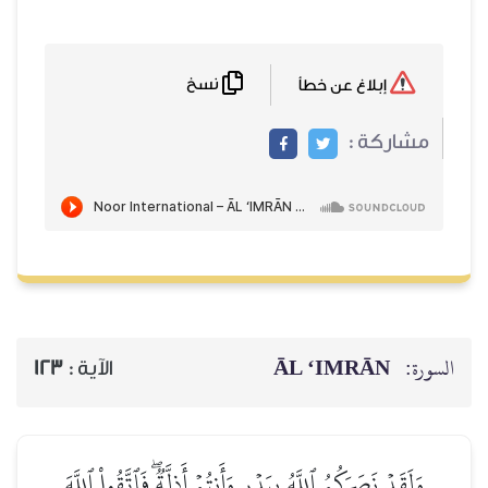
نسخ
إبلاغ عن خطأ
مشاركة :
ĀL ‘IMRĀN
السورة:
123
الآية :
وَلَقَدۡ نَصَرَكُمُ ٱللَّهُ بِبَدۡرٖ وَأَنتُمۡ أَذِلَّةٞۖ فَٱتَّقُواْ ٱللَّهَ