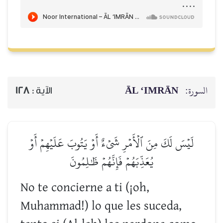
....
ĀL ‘IMRĀN
السورة:
128
الآية :
لَيۡسَ لَكَ مِنَ ٱلۡأَمۡرِ شَيۡءٌ أَوۡ يَتُوبَ عَلَيۡهِمۡ أَوۡ
يُعَذِّبَهُمۡ فَإِنَّهُمۡ ظَٰلِمُونَ
No te concierne a ti (¡oh,
Muhammad!) lo que les suceda,