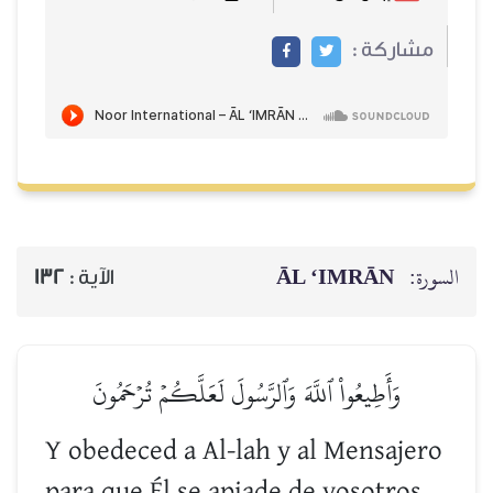
مشاركة :
ĀL ‘IMRĀN
السورة:
132
الآية :
وَأَطِيعُواْ ٱللَّهَ وَٱلرَّسُولَ لَعَلَّكُمۡ تُرۡحَمُونَ
Y obedeced a Al-lah y al Mensajero
para que Él se apiade de vosotros.