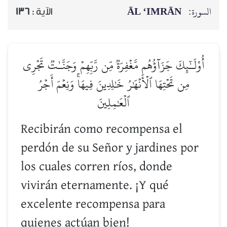
ĀL ‘IMRĀN
السورة:
136
الآية :
أُوْلَـٰٓئِكَ جَزَآؤُهُم مَّغۡفِرَةٞ مِّن رَّبِّهِمۡ وَجَنَّـٰتٞ تَجۡرِي
مِن تَحۡتِهَا ٱلۡأَنۡهَٰرُ خَٰلِدِينَ فِيهَاۚ وَنِعۡمَ أَجۡرُ
ٱلۡعَٰمِلِينَ
Recibirán como recompensa el
perdón de su Señor y jardines por
los cuales corren ríos, donde
vivirán eternamente. ¡Y qué
excelente recompensa para
quienes actúan bien!