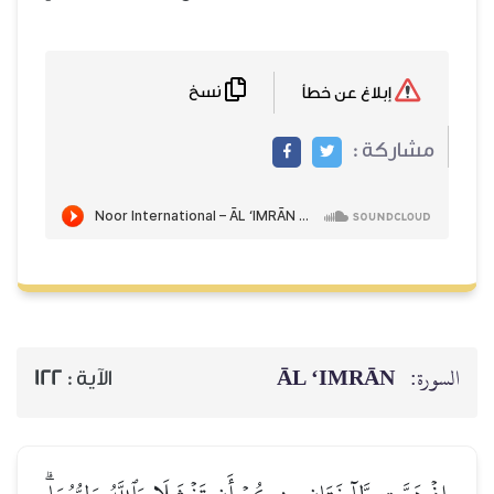
نسخ
إبلاغ عن خطأ
مشاركة :
ĀL ‘IMRĀN
السورة:
122
الآية :