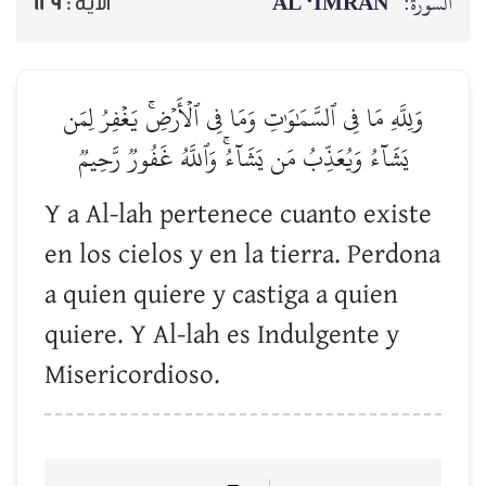
ĀL ‘IMRĀN
السورة:
129
الآية :
وَلِلَّهِ مَا فِي ٱلسَّمَٰوَٰتِ وَمَا فِي ٱلۡأَرۡضِۚ يَغۡفِرُ لِمَن
يَشَآءُ وَيُعَذِّبُ مَن يَشَآءُۚ وَٱللَّهُ غَفُورٞ رَّحِيمٞ
Y a Al-lah pertenece cuanto existe
en los cielos y en la tierra. Perdona
a quien quiere y castiga a quien
quiere. Y Al-lah es Indulgente y
Misericordioso.