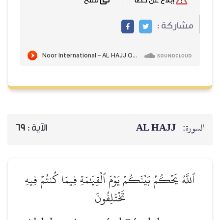
نسخ
إبلاغ عن خطأ
مشاركة :
AL HAJJ
السورة:
69
الآية :
ٱللَّهُ يَحۡكُمُ بَيۡنَكُمۡ يَوۡمَ ٱلۡقِيَٰمَةِ فِيمَا كُنتُمۡ فِيهِ
تَخۡتَلِفُونَ