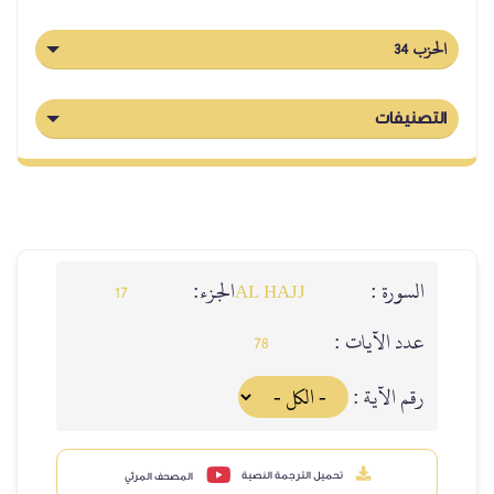
الحزب 34
التصنيفات
السورة :
الجزء:
17
AL HAJJ
عدد الآيات :
78
رقم الآية :
تحميل الترجمة النصية
المصحف المرئي