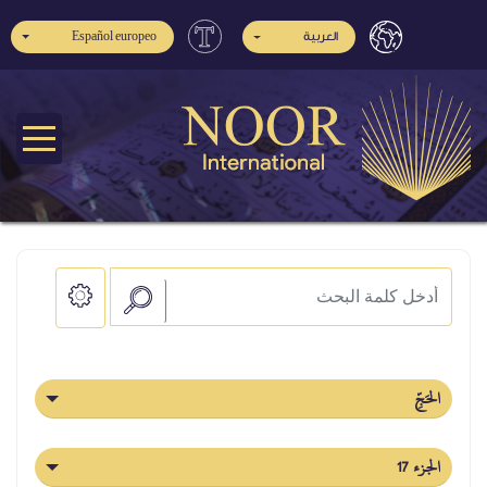
Español europeo
العربية
الحَجِّ
الجزء 17