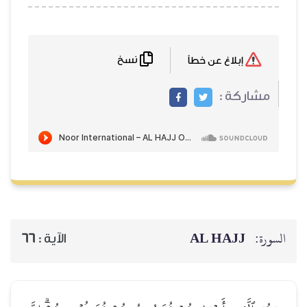
نسخ
إبلاغ عن خطأ
مشاركة :
AL HAJJ
السورة:
66
الآية :