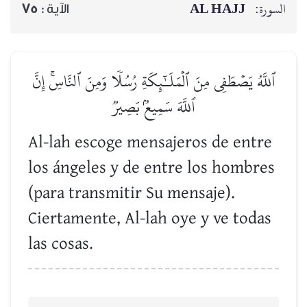
AL HAJJ
السورة:
75
الآية :
ٱللَّهُ يَصۡطَفِي مِنَ ٱلۡمَلَـٰٓئِكَةِ رُسُلٗا وَمِنَ ٱلنَّاسِۚ إِنَّ
ٱللَّهَ سَمِيعُۢ بَصِيرٞ
Al-lah escoge mensajeros de entre
los ángeles y de entre los hombres
(para transmitir Su mensaje).
Ciertamente, Al-lah oye y ve todas
las cosas.