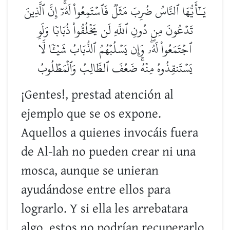
يَـٰٓأَيُّهَا ٱلنَّاسُ ضُرِبَ مَثَلٞ فَٱسۡتَمِعُواْ لَهُۥٓۚ إِنَّ ٱلَّذِينَ
تَدۡعُونَ مِن دُونِ ٱللَّهِ لَن يَخۡلُقُواْ ذُبَابٗا وَلَوِ
ٱجۡتَمَعُواْ لَهُۥۖ وَإِن يَسۡلُبۡهُمُ ٱلذُّبَابُ شَيۡـٔٗا لَّا
يَسۡتَنقِذُوهُ مِنۡهُۚ ضَعُفَ ٱلطَّالِبُ وَٱلۡمَطۡلُوبُ
¡Gentes!, prestad atención al
ejemplo que se os expone.
Aquellos a quienes invocáis fuera
de Al-lah no pueden crear ni una
mosca, aunque se unieran
ayudándose entre ellos para
lograrlo. Y si ella les arrebatara
algo, estos no podrían recuperarlo.