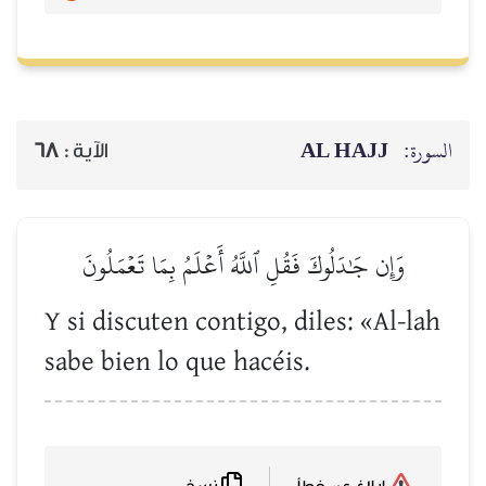
AL HAJJ
السورة:
68
الآية :
وَإِن جَٰدَلُوكَ فَقُلِ ٱللَّهُ أَعۡلَمُ بِمَا تَعۡمَلُونَ
Y si discuten contigo, diles: «Al-lah
sabe bien lo que hacéis.