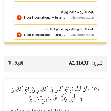
رابط الترجمة الصوتية
رابط الترجمة الصوتية مع التلاوة
AL HAJJ
السورة:
61
الآية :
ذَٰلِكَ بِأَنَّ ٱللَّهَ يُولِجُ ٱلَّيۡلَ فِي ٱلنَّهَارِ وَيُولِجُ ٱلنَّهَارَ
فِي ٱلَّيۡلِ وَأَنَّ ٱللَّهَ سَمِيعُۢ بَصِيرٞ