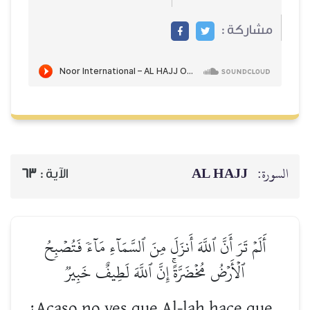
مشاركة :
AL HAJJ
السورة:
63
الآية :
أَلَمۡ تَرَ أَنَّ ٱللَّهَ أَنزَلَ مِنَ ٱلسَّمَآءِ مَآءٗ فَتُصۡبِحُ
ٱلۡأَرۡضُ مُخۡضَرَّةًۚ إِنَّ ٱللَّهَ لَطِيفٌ خَبِيرٞ
¿Acaso no ves que Al-lah hace que