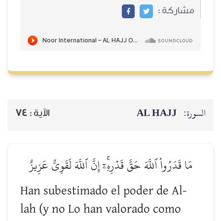
مشاركة :
AL HAJJ
السورة:
74
الآية :
مَا قَدَرُواْ ٱللَّهَ حَقَّ قَدۡرِهِۦٓۚ إِنَّ ٱللَّهَ لَقَوِيٌّ عَزِيزٌ
Han subestimado el poder de Al-
lah (y no Lo han valorado como