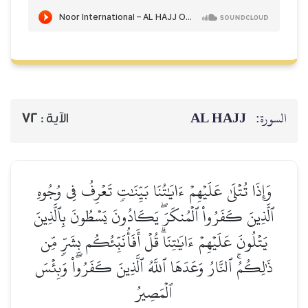
AL HAJJ
السورة:
72
الآية :
وَإِذَا تُتۡلَىٰ عَلَيۡهِمۡ ءَايَٰتُنَا بَيِّنَٰتٖ تَعۡرِفُ فِي وُجُوهِ
ٱلَّذِينَ كَفَرُواْ ٱلۡمُنكَرَۖ يَكَادُونَ يَسۡطُونَ بِٱلَّذِينَ
يَتۡلُونَ عَلَيۡهِمۡ ءَايَٰتِنَاۗ قُلۡ أَفَأُنَبِّئُكُم بِشَرّٖ مِّن
ذَٰلِكُمُۚ ٱلنَّارُ وَعَدَهَا ٱللَّهُ ٱلَّذِينَ كَفَرُواْۖ وَبِئۡسَ
ٱلۡمَصِيرُ