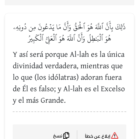
ذَٰلِكَ بِأَنَّ ٱللَّهَ هُوَ ٱلۡحَقُّ وَأَنَّ مَا يَدۡعُونَ مِن دُونِهِۦ
هُوَ ٱلۡبَٰطِلُ وَأَنَّ ٱللَّهَ هُوَ ٱلۡعَلِيُّ ٱلۡكَبِيرُ
Y así será porque Al-lah es la única
divinidad verdadera, mientras que
lo que (los idólatras) adoran fuera
de Él es falso; y Al-lah es el Excelso
y el más Grande.
نسخ
إبلاغ عن خطأ