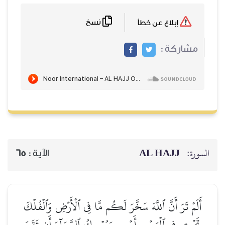
نسخ
إبلاغ عن خطأ
مشاركة :
AL HAJJ
السورة:
65
الآية :
أَلَمۡ تَرَ أَنَّ ٱللَّهَ سَخَّرَ لَكُم مَّا فِي ٱلۡأَرۡضِ وَٱلۡفُلۡكَ
تَجۡرِي فِي ٱلۡبَحۡرِ بِأَمۡرِهِۦ وَيُمۡسِكُ ٱلسَّمَآءَ أَن تَقَعَ