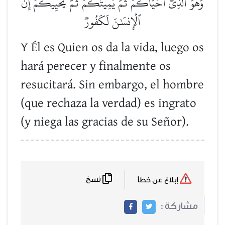
وَهُوَ ٱلَّذِيٓ أَحۡيَاكُمۡ ثُمَّ يُمِيتُكُمۡ ثُمَّ يُحۡيِيكُمۡۗ إِنَّ
ٱلۡإِنسَٰنَ لَكَفُورٞ
Y Él es Quien os da la vida, luego os
hará perecer y finalmente os
resucitará. Sin embargo, el hombre
(que rechaza la verdad) es ingrato
(y niega las gracias de su Señor).
نسخ
إبلاغ عن خطأ
مشاركة :