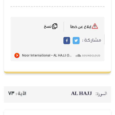
نسخ
إبلاغ عن خطأ
مشاركة :
AL HAJJ
السورة:
73
الآية :