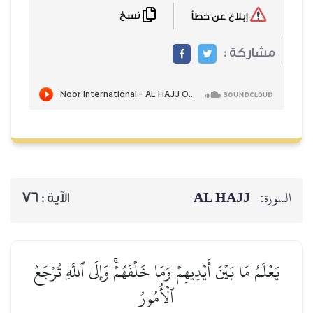
نسخ
إبلاغ عن خطأ
مشاركة :
AL HAJJ
السورة:
76
الآية :
يَعۡلَمُ مَا بَيۡنَ أَيۡدِيهِمۡ وَمَا خَلۡفَهُمۡۚ وَإِلَى ٱللَّهِ تُرۡجَعُ
ٱلۡأُمُورُ