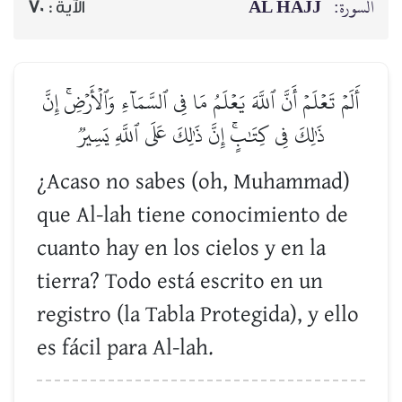
AL HAJJ
السورة:
70
الآية :
أَلَمۡ تَعۡلَمۡ أَنَّ ٱللَّهَ يَعۡلَمُ مَا فِي ٱلسَّمَآءِ وَٱلۡأَرۡضِۚ إِنَّ
ذَٰلِكَ فِي كِتَٰبٍۚ إِنَّ ذَٰلِكَ عَلَى ٱللَّهِ يَسِيرٞ
¿Acaso no sabes (oh, Muhammad)
que Al-lah tiene conocimiento de
cuanto hay en los cielos y en la
tierra? Todo está escrito en un
registro (la Tabla Protegida), y ello
es fácil para Al-lah.