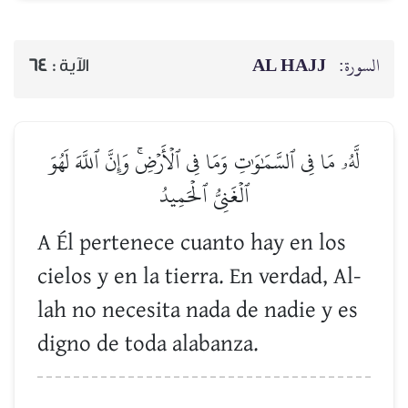
AL HAJJ
السورة:
64
الآية :
لَّهُۥ مَا فِي ٱلسَّمَٰوَٰتِ وَمَا فِي ٱلۡأَرۡضِۚ وَإِنَّ ٱللَّهَ لَهُوَ
ٱلۡغَنِيُّ ٱلۡحَمِيدُ
A Él pertenece cuanto hay en los
cielos y en la tierra. En verdad, Al-
lah no necesita nada de nadie y es
digno de toda alabanza.