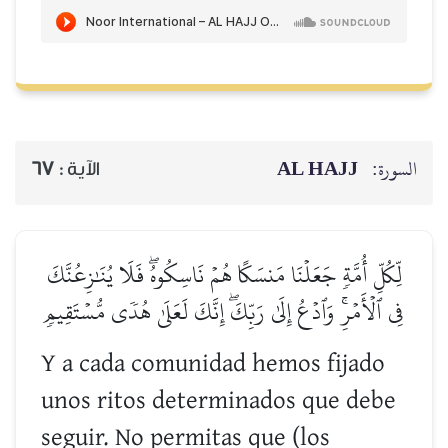
AL HAJJ
السورة:
67
الآية :
لِّكُلِّ أُمَّةٖ جَعَلۡنَا مَنسَكًا هُمۡ نَاسِكُوهُۖ فَلَا يُنَٰزِعُنَّكَ
فِي ٱلۡأَمۡرِۚ وَٱدۡعُ إِلَىٰ رَبِّكَۖ إِنَّكَ لَعَلَىٰ هُدٗى مُّسۡتَقِيمٖ
Y a cada comunidad hemos fijado
unos ritos determinados que debe
seguir. No permitas que (los