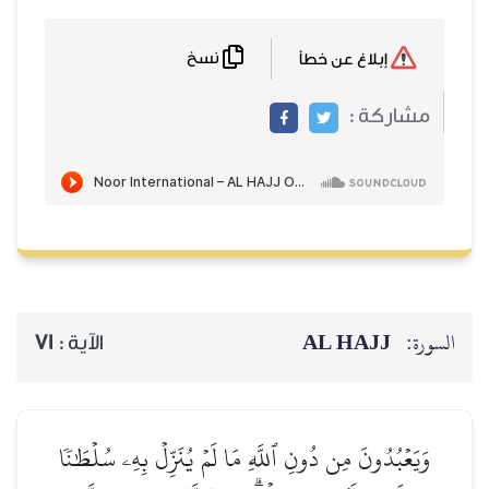
نسخ
إبلاغ عن خطأ
مشاركة :
AL HAJJ
السورة:
71
الآية :
وَيَعۡبُدُونَ مِن دُونِ ٱللَّهِ مَا لَمۡ يُنَزِّلۡ بِهِۦ سُلۡطَٰنٗا