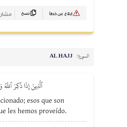
نسخ
مشا :
إبلاغ عن خطأ
AL HAJJ
السورة:
ٱلَّذِينَ إِذَا ذُكِرَ ٱللَّهُ 
cionado; esos que son
que les hemos proveído.