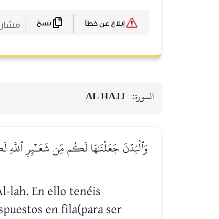
نسخ
مشا :
إبلاغ عن خطأ
AL HAJJ
السورة:
وَٱلۡبُدۡنَ جَعَلۡنَٰهَا لَكُم مِّن شَعَـٰٓئِرِ ٱللَّهِ لَكُم
Al-lah. En ello tenéis
puestos en fila(para ser