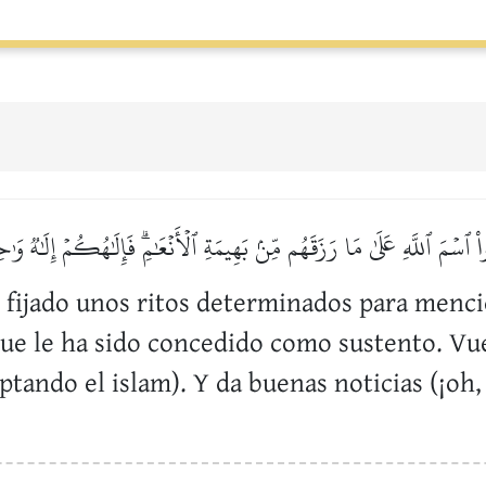
ْ ٱسۡمَ ٱللَّهِ عَلَىٰ مَا رَزَقَهُم مِّنۢ بَهِيمَةِ ٱلۡأَنۡعَٰمِۗ فَإِلَٰهُكُمۡ إِلَٰهٞ وَٰحِ
fijado unos ritos determinados para mencio
que le ha sido concedido como sustento. Vu
eptando el islam). Y da buenas noticias (¡