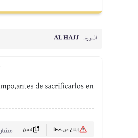
AL HAJJ
السورة:
ل
empo,antes de sacrificarlos en
نسخ
مشا :
إبلاغ عن خطأ