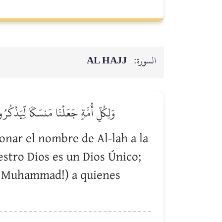
AL HAJJ
السورة:
وَلِكُلِّ أُمَّةٖ جَعَلۡنَا مَنسَكٗا لِّيَذۡكُرُوا
nar el nombre de Al-lah a la
estro Dios es un Dios Único;
oh, Muhammad!) a quienes