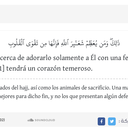
ذَٰلِكَۖ وَمَن يُعَظِّمۡ شَعَـٰٓئِرَ ٱللَّهِ فَإِنَّهَا مِن تَقۡوَى ٱلۡقُلُوبِ
acerca de adorarlo solamente a Él con una fe
1] tendrá un corazón temeroso.
rados del hajj, así como los animales de sacrificio. Una 
mejores para dicho fin, y no los que presentan algún defe
ركة