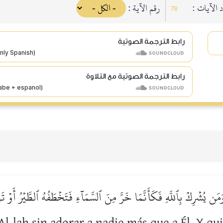
دد الآيات
رقم الآية :
78
رابط الترجمة الصوتية
رابط الترجمة الصوتية مع التلاوة
 وَمَن يُشۡرِكۡ بِٱللَّهِ فَكَأَنَّمَا خَرَّ مِنَ ٱلسَّمَآءِ فَتَخۡطَفُهُ ٱلطَّيۡرُ أَو