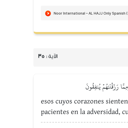
35
الآية :
ِمَّا رَزَقۡنَٰهُمۡ يُنفِقُونَ
esos cuyos corazones siente
pacientes en la adversidad, c