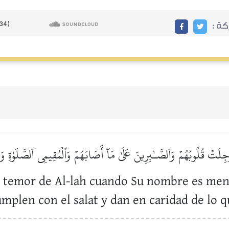
ركة
وَجِلَتۡ قُلُوبُهُمۡ وَٱلصَّـٰبِرِينَ عَلَىٰ مَآ أَصَابَهُمۡ وَٱلۡمُقِيمِي ٱلصَّلَوٰةِ وَم
n temor de Al-lah cuando Su nombre es men
umplen con el salat y dan en caridad de lo 