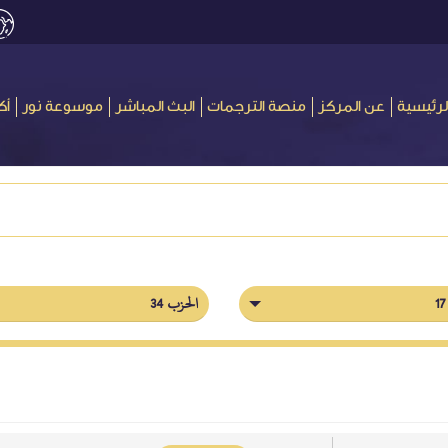
لرئيسية
عن المركز
منصة الترجمات
البث المباشر
موسوعة نور
أك
الحزب 34