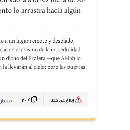
en adora a otros fuera de Al-
iento lo arrastra hacia algún
nto a un lugar remoto y desolado,
 cae en el abismo de la incredulidad.
n dicho del Profeta —que Al-lah lo
la llevarán al cielo; pero las puertas
نسخ
مشا :
إبلاغ عن خطأ