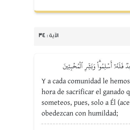
34
الآية :
دٞ فَلَهُۥٓ أَسۡلِمُواْۗ وَبَشِّرِ ٱلۡمُخۡبِتِينَ
Y a cada comunidad le hemos 
hora de sacrificar el ganado 
someteos, pues, solo a Él (ac
obedezcan con humildad;