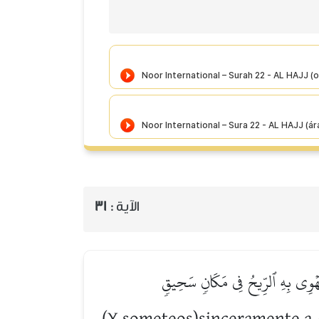
31
الآية :
ۡ تَهۡوِي بِهِ ٱلرِّيحُ فِي مَكَانٖ سَحِيقٖ