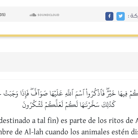
ركة
ۡ فِيهَا خَيۡرٞۖ فَٱذۡكُرُواْ ٱسۡمَ ٱللَّهِ عَلَيۡهَا صَوَآفَّۖ فَإِذَا وَجَبَتۡ جُنُوبُهَ
كَذَٰلِكَ سَخَّرۡنَٰهَا لَكُمۡ لَعَلَّكُمۡ تَشۡكُرُونَ
destinado a tal fin) es parte de los ritos de 
bre de Al-lah cuando los animales estén dis