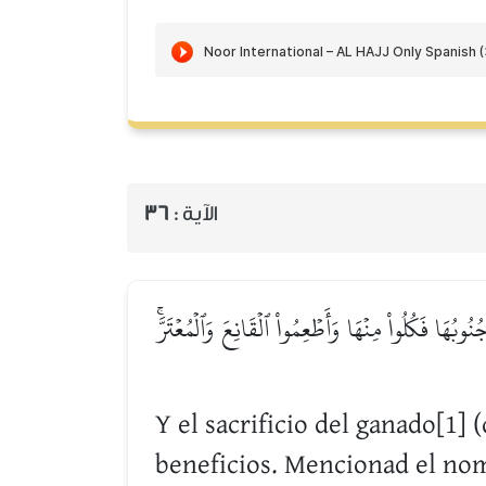
36
الآية :
ا فَكُلُواْ مِنۡهَا وَأَطۡعِمُواْ ٱلۡقَانِعَ وَٱلۡمُعۡتَرَّۚ
Y el sacrificio del ganado[1] (
beneficios. Mencionad el nom