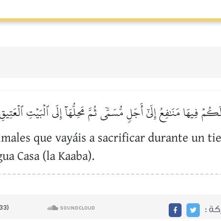
َكُمۡ فِيهَا مَنَٰفِعُ إِلَىٰٓ أَجَلٖ مُّسَمّٗى ثُمَّ مَحِلُّهَآ إِلَى ٱلۡبَيۡتِ ٱلۡعَتِيقِ
imales que vayáis a sacrificar durante un ti
ua Casa (la Kaaba).
ركة