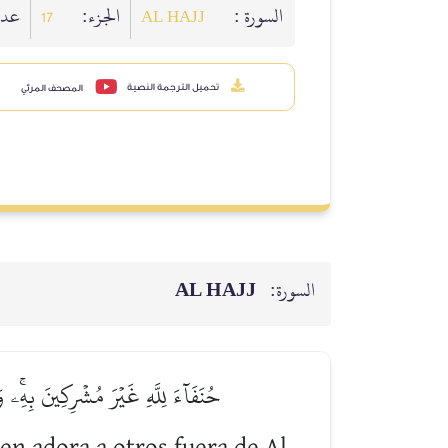
السورة :
الجزء:
ع :
17
AL HAJJ
تحميل الترجمة النصية
المصحف المرئي
AL HAJJ
السورة:
حُنَفَآءَ لِلَّهِ غَيۡرَ مُشۡرِكِينَ بِهِۦۚ