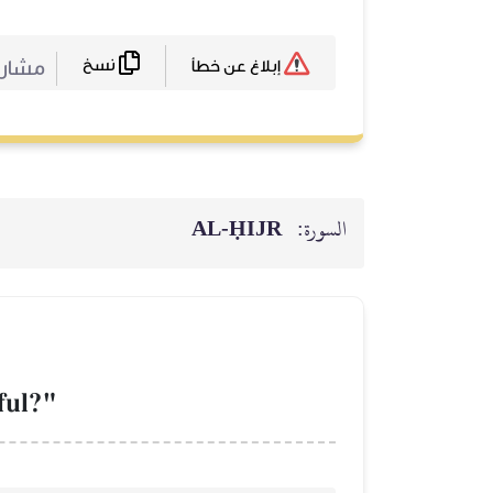
نسخ
مشا :
إبلاغ عن خطأ
AL‑ḤIJR
السورة:
ful?"