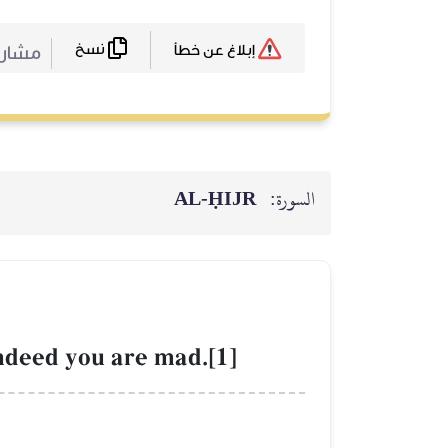
نسخ
مشا :
إبلاغ عن خطأ
AL‑ḤIJR
السورة:
ndeed you are mad.[1]