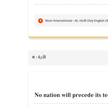
5
الآية :
No nation will precede its t