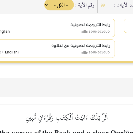
دد الآيات
رقم الآية :
99
رابط الترجمة الصوتية
رابط الترجمة الصوتية مع التلاوة
الٓرۚ تِلۡكَ ءَايَٰتُ ٱلۡكِتَٰبِ وَقُرۡءَانٖ مُّبِينٖ