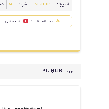
السورة :
الجزء:
ع :
14
AL‑ḤIJR
تحميل الترجمة النصية
المصحف المرئي
AL‑ḤIJR
السورة: