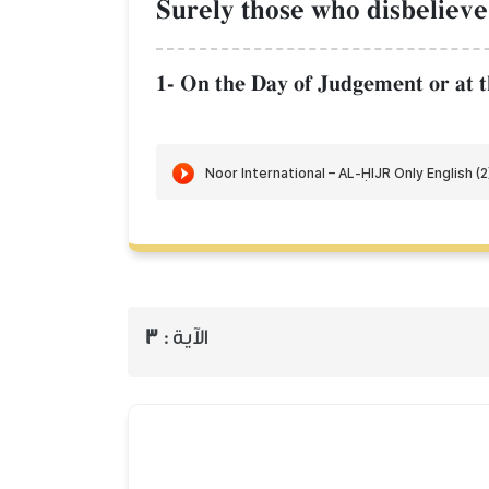
Surely those who disbelieve
1- On the Day of Judgement or at t
3
الآية :