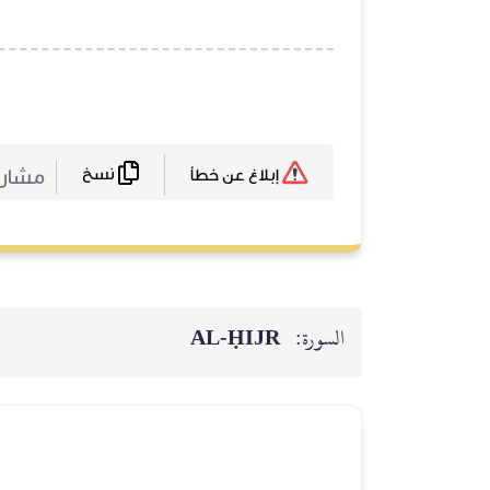
نسخ
مشا :
إبلاغ عن خطأ
AL‑ḤIJR
السورة: