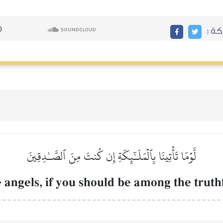
ركة
لَّوۡمَا تَأۡتِينَا بِٱلۡمَلَـٰٓئِكَةِ إِن كُنتَ مِنَ ٱلصَّـٰدِقِينَ
 angels, if you should be among the truth