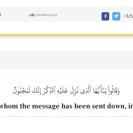
ركة
وَقَالُواْ يَـٰٓأَيُّهَا ٱلَّذِي نُزِّلَ عَلَيۡهِ ٱلذِّكۡرُ إِنَّكَ لَمَجۡنُونٞ
whom the message has been sent down, i