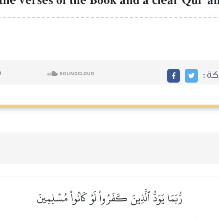
he verses of the Book and a clear QurÕŒn [
ركة
رُّبَمَا يَوَدُّ ٱلَّذِينَ كَفَرُواْ لَوۡ كَانُواْ مُسۡلِمِينَ