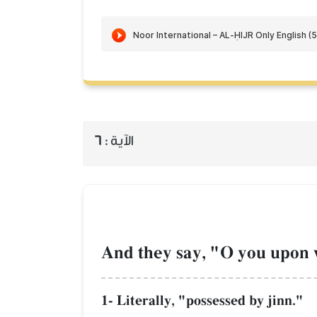
6
الآية :
And they say, "O you upon 
1- Literally, "possessed by jinn."