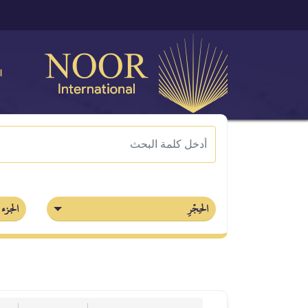
ا
الحِجۡرِ
الجزء 14