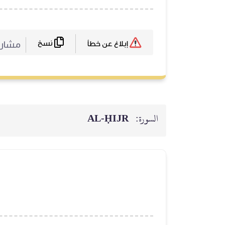
نسخ
مشا :
إبلاغ عن خطأ
AL‑ḤIJR
السورة: