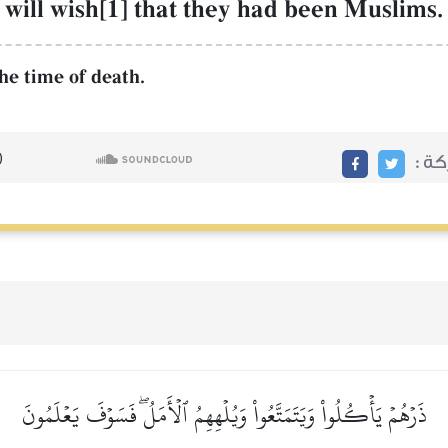
 will wish[1] that they had been Muslims.
he time of death.
ركة
ذَرۡهُمۡ يَأۡكُلُواْ وَيَتَمَتَّعُواْ وَيُلۡهِهِمُ ٱلۡأَمَلُۖ فَسَوۡفَ يَعۡلَمُونَ