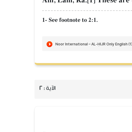
Alif, LŒm, RŒ.[1] These are t
1- See footnote to 2:1.
2
الآية :