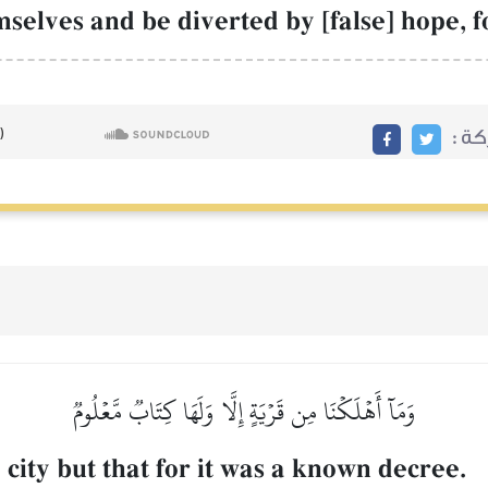
selves and be diverted by [false] hope, f
ركة
وَمَآ أَهۡلَكۡنَا مِن قَرۡيَةٍ إِلَّا وَلَهَا كِتَابٞ مَّعۡلُومٞ
city but that for it was a known decree.