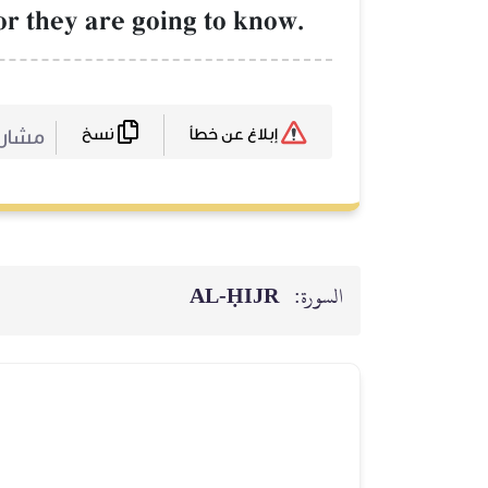
or they are going to know.
نسخ
مشا :
إبلاغ عن خطأ
AL‑ḤIJR
السورة: