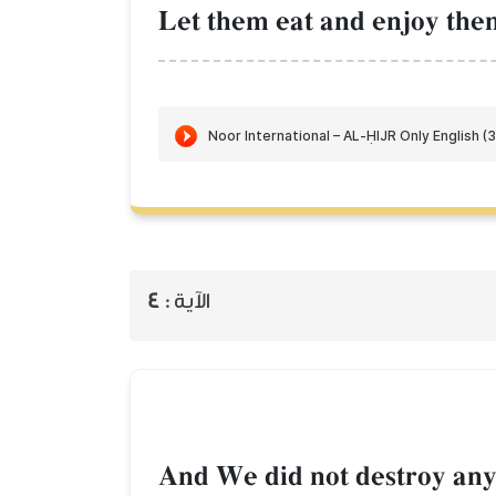
Let them eat and enjoy them
4
الآية :
And We did not destroy any 