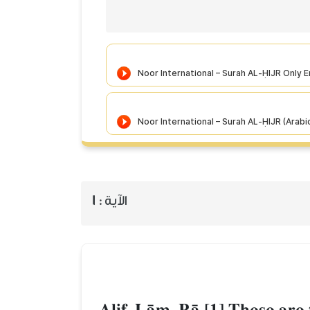
1
الآية :