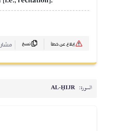
i.e., recitation].
نسخ
مشا :
إبلاغ عن خطأ
AL‑ḤIJR
السورة: