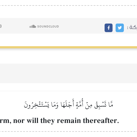
ركة
مَّا تَسۡبِقُ مِنۡ أُمَّةٍ أَجَلَهَا وَمَا يَسۡتَـٔۡخِرُونَ
erm, nor will they remain thereafter.