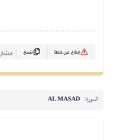
نسخ
مشا :
إبلاغ عن خطأ
AL MASAD
السورة: