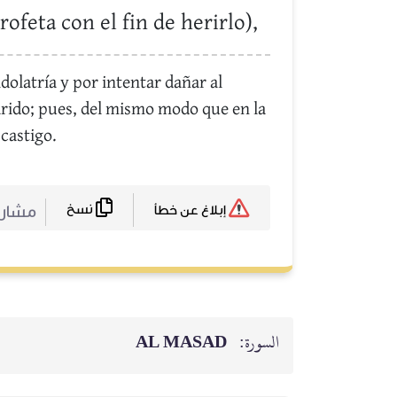
ofeta con el fin de herirlo),
dolatría y por intentar dañar al
marido; pues, del mismo modo que en la
 castigo.
نسخ
مشا :
إبلاغ عن خطأ
AL MASAD
السورة: