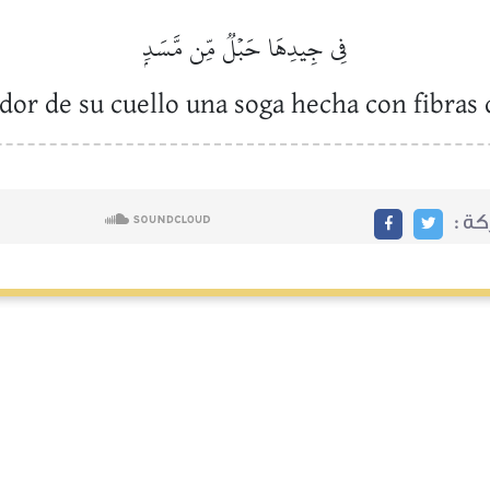
فِي جِيدِهَا حَبۡلٞ مِّن مَّسَدِۭ
edor de su cuello una soga hecha con fibras
ركة