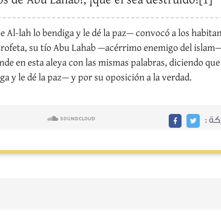
s de Abu Lahab!, ¡que él sea destruido![1]
l-lah lo bendiga y le dé la paz— convocó a los habita
rofeta, su tío Abu Lahab —acérrimo enemigo del islam— l
nde en esta aleya con las mismas palabras, diciendo que 
ga y le dé la paz— y por su oposición a la verdad.
ركة