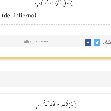
سَيَصۡلَىٰ نَارٗا ذَاتَ لَهَبٖ
 (del infierno).
ركة
وَٱمۡرَأَتُهُۥ حَمَّالَةَ ٱلۡحَطَبِ