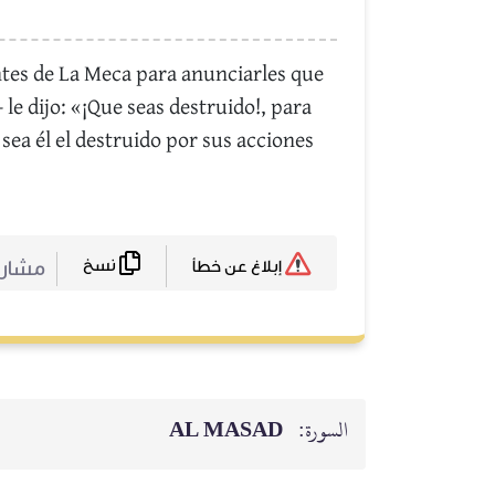
ntes de La Meca para anunciarles que
e dijo: «¡Que seas destruido!, para
sea él el destruido por sus acciones
نسخ
مشا :
إبلاغ عن خطأ
AL MASAD
السورة: