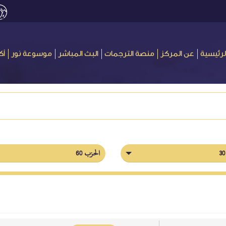
لرئيسية
عن المركز
منصة الترجمات
البث المباشر
موسوعة نور
أك
الحزب 60