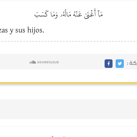
مَآ أَغۡنَىٰ عَنۡهُ مَالُهُۥ وَمَا كَسَبَ
as y sus hijos.
ركة