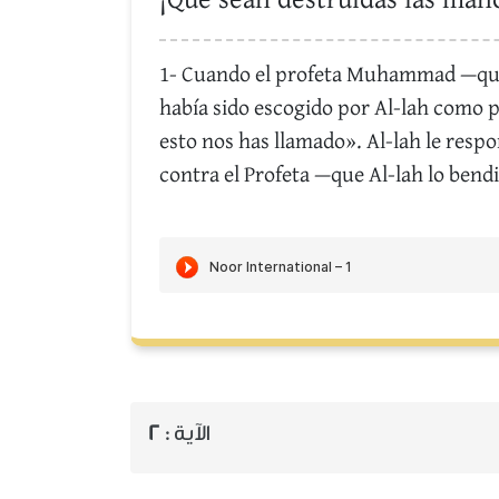
¡Que sean destruidas las mano
1- Cuando el profeta Muhammad —que A
había sido escogido por Al-lah como p
esto nos has llamado». Al-lah le respo
contra el Profeta —que Al-lah lo bendi
2
الآية :