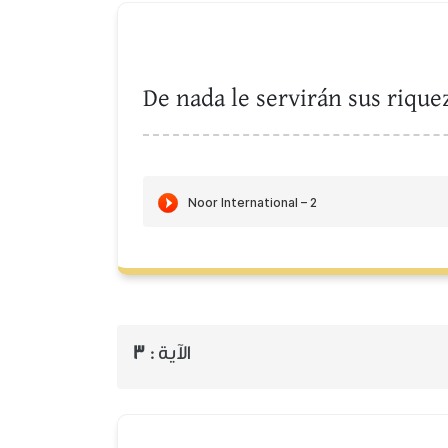
De nada le servirán sus riquez
3
الآية :