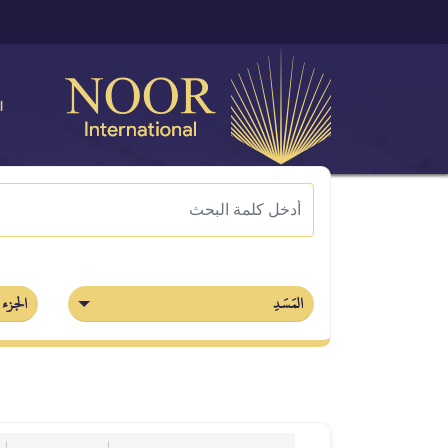
ا
المَسَدِ
الجزء 30