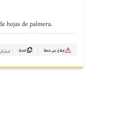
 de hojas de palmera.
نسخ
مشا :
إبلاغ عن خطأ