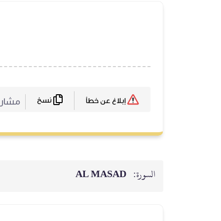
نسخ
مشا :
إبلاغ عن خطأ
AL MASAD
السورة: