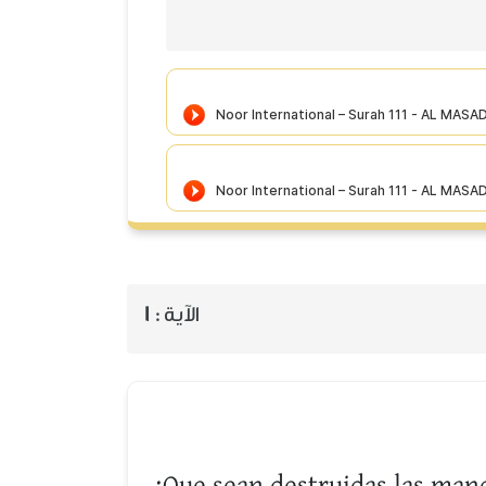
1
الآية :