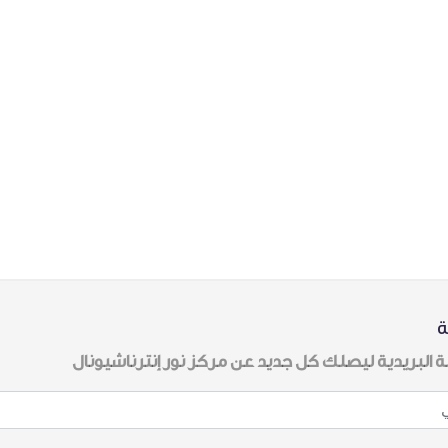
ة
ة البريدية ليصلك كل جديد عن مركز نور إنترناشيونال