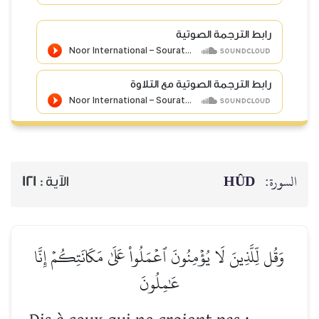
رابط الترجمة الصوتية
رابط الترجمة الصوتية مع التلاوة
السورة:
HÛD
الآية :
121
وَقُل لِّلَّذِينَ لَا يُؤۡمِنُونَ ٱعۡمَلُواْ عَلَىٰ مَكَانَتِكُمۡ إِنَّا
عَٰمِلُونَ