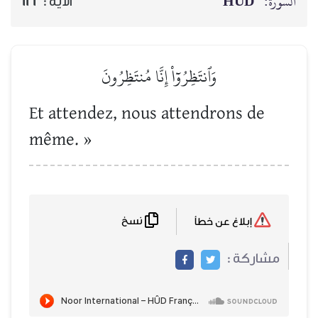
السورة:
HÛD
الآية :
122
وَٱنتَظِرُوٓاْ إِنَّا مُنتَظِرُونَ
Et attendez, nous attendrons de
même. »
نسخ
إبلاغ عن خطأ
مشاركة :