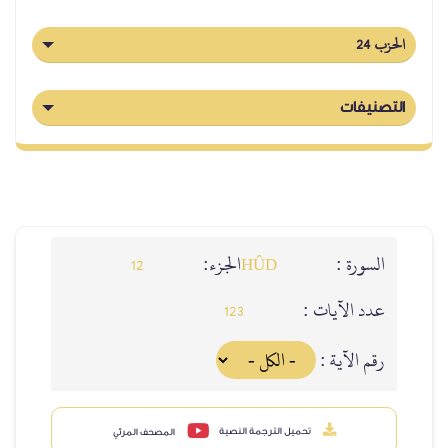
الحزب 24
التصنيفات
السورة :
الجزء:
12
HÛD
عدد الآيات :
123
رقم الآية :
تحميل الترجمة النصية
المصحف المرئي