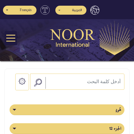
العربية
Français
هُودٍ
الجزء 12