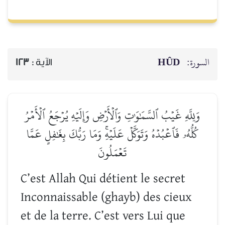
السورة:
HÛD
الآية :
123
وَلِلَّهِ غَيۡبُ ٱلسَّمَٰوَٰتِ وَٱلۡأَرۡضِ وَإِلَيۡهِ يُرۡجَعُ ٱلۡأَمۡرُ
كُلُّهُۥ فَٱعۡبُدۡهُ وَتَوَكَّلۡ عَلَيۡهِۚ وَمَا رَبُّكَ بِغَٰفِلٍ عَمَّا
تَعۡمَلُونَ
C’est Allah Qui détient le secret
Inconnaissable (ghayb) des cieux
et de la terre. C’est vers Lui que