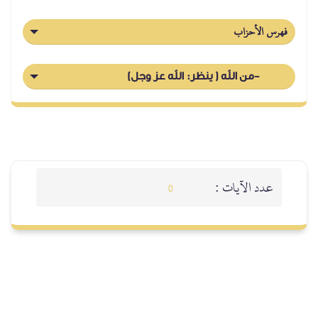
فهرس الأحزاب
-من الله ( ينظر: الله عز وجل)
عدد الآيات :
0