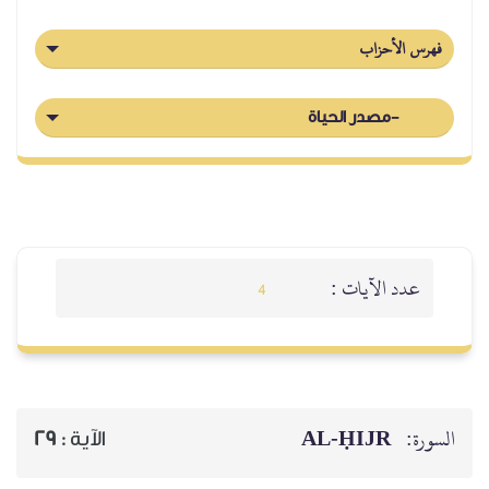
فهرس الأحزاب
-مصدر الحياة
عدد الآيات :
4
AL‑ḤIJR
السورة:
29
الآية :