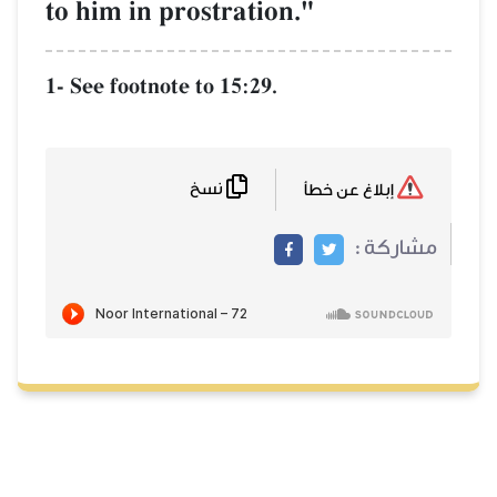
to him in prostration."
1- See footnote to 15:29.
نسخ
إبلاغ عن خطأ
مشاركة :