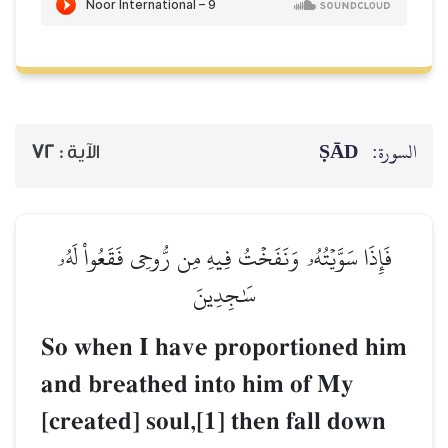
ṢĀD
السورة:
72
الآية :
فَإِذَا سَوَّيۡتُهُۥ وَنَفَخۡتُ فِيهِ مِن رُّوحِي فَقَعُواْ لَهُۥ
سَٰجِدِينَ
So when I have proportioned him
and breathed into him of My
[created] soul,[1] then fall down