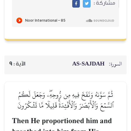
مشاركة :
AS-SAJDAH
السورة:
9
الآية :
ثُمَّ سَوَّىٰهُ وَنَفَخَ فِيهِ مِن رُّوحِهِۦۖ وَجَعَلَ لَكُمُ
ٱلسَّمۡعَ وَٱلۡأَبۡصَٰرَ وَٱلۡأَفۡـِٔدَةَۚ قَلِيلٗا مَّا تَشۡكُرُونَ
Then He proportioned him and