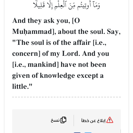
وَمَآ أُوتِيتُم مِّنَ ٱلۡعِلۡمِ إِلَّا قَلِيلٗا
And they ask you, [O
Muúammad], about the soul. Say,
"The soul is of the affair [i.e.,
concern] of my Lord. And you
[i.e., mankind] have not been
given of knowledge except a
little."
نسخ
إبلاغ عن خطأ