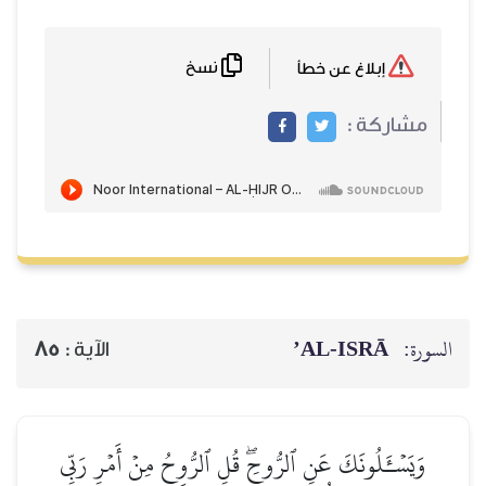
نسخ
إبلاغ عن خطأ
مشاركة :
AL‑ISRĀ’
السورة:
85
الآية :
وَيَسۡـَٔلُونَكَ عَنِ ٱلرُّوحِۖ قُلِ ٱلرُّوحُ مِنۡ أَمۡرِ رَبِّي