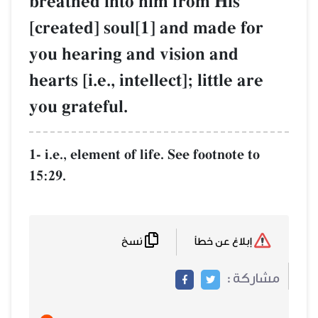
breathed into him from His
[created] soul[1] and made for
you hearing and vision and
hearts [i.e., intellect]; little are
you grateful.
1- i.e., element of life. See footnote to
15:29.
نسخ
إبلاغ عن خطأ
مشاركة :