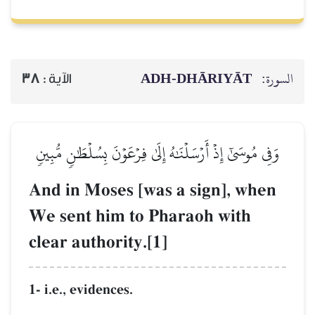
السورة:
ADH-DHĀRIYĀT
الآية :
38
وَفِي مُوسَىٰٓ إِذۡ أَرۡسَلۡنَٰهُ إِلَىٰ فِرۡعَوۡنَ بِسُلۡطَٰنٖ مُّبِينٖ
And in Moses [was a sign], when
We sent him to Pharaoh with
clear authority.[1]
1- i.e., evidences.