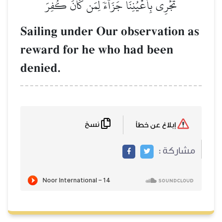
تَجۡرِي بِأَعۡيُنِنَا جَزَآءٗ لِّمَن كَانَ كُفِرَ
Sailing under Our observation as
reward for he who had been
denied.
نسخ
إبلاغ عن خطأ
مشاركة :