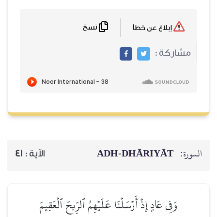
نسخ
إبلاغ عن خطأ
مشاركة :
السورة:
ADH-DHĀRIYĀT
الآية :
41
وَفِي عَادٍ إِذۡ أَرۡسَلۡنَا عَلَيۡهِمُ ٱلرِّيحَ ٱلۡعَقِيمَ