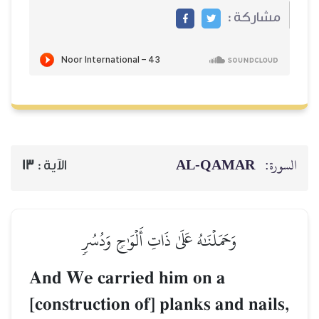
مشاركة :
السورة:
AL‑QAMAR
الآية :
13
وَحَمَلۡنَٰهُ عَلَىٰ ذَاتِ أَلۡوَٰحٖ وَدُسُرٖ
And We carried him on a
[construction of] planks and nails,