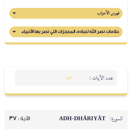
فهرس الأحزاب
علامات نصر الله لعباده، المعجزات التي نصر بها الأنبياء
عدد الآيات :
127
السورة:
ADH-DHĀRIYĀT
الآية :
37