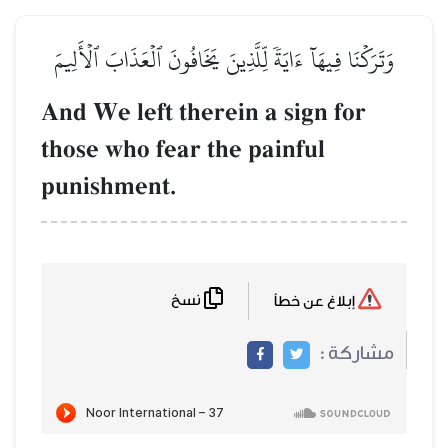
وَتَرَكۡنَا فِيهَآ ءَايَةٗ لِّلَّذِينَ يَخَافُونَ ٱلۡعَذَابَ ٱلۡأَلِيمَ
And We left therein a sign for
those who fear the painful
punishment.
نسخ
إبلاغ عن خطأ
مشاركة :