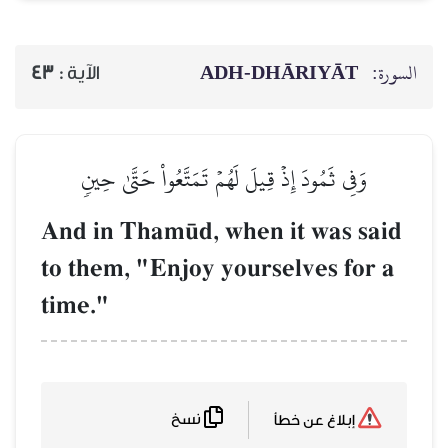
السورة:
ADH-DHĀRIYĀT
الآية :
43
وَفِي ثَمُودَ إِذۡ قِيلَ لَهُمۡ تَمَتَّعُواْ حَتَّىٰ حِينٖ
And in Tham´d, when it was said
to them, "Enjoy yourselves for a
time."
نسخ
إبلاغ عن خطأ