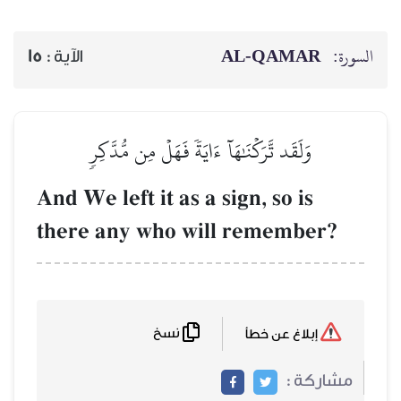
السورة:
AL‑QAMAR
الآية :
15
وَلَقَد تَّرَكۡنَٰهَآ ءَايَةٗ فَهَلۡ مِن مُّدَّكِرٖ
And We left it as a sign, so is
there any who will remember?
نسخ
إبلاغ عن خطأ
مشاركة :