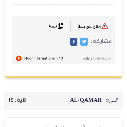
نسخ
إبلاغ عن خطأ
مشاركة :
السورة:
AL‑QAMAR
الآية :
14