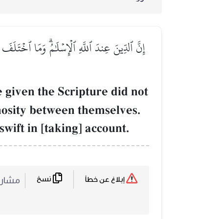
إِنَّ ٱلدِّينَ عِندَ ٱللَّهِ ٱلۡإِسۡلَٰمُۗ وَمَا ٱخۡتَلَفَ ٱل
e given the Scripture did not
mosity between themselves.
wift in [taking] account.
نسخ
مشا :
إبلاغ عن خطأ