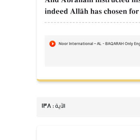
indeed AllŒh has chosen for 
138
الآية :