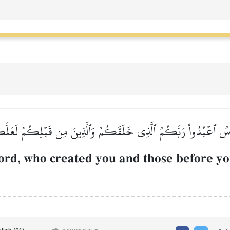
لنَّاسُ ٱعۡبُدُواْ رَبَّكُمُ ٱلَّذِي خَلَقَكُمۡ وَٱلَّذِينَ مِن قَبۡلِكُمۡ لَعَلَّك
rd, who created you and those before y