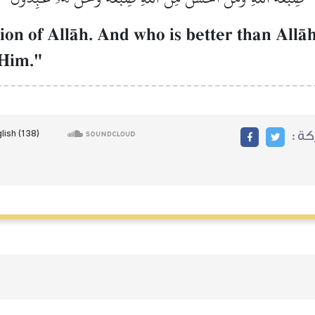
gion of AllŒh. And who is better than AllŒh
 Him."
ركة