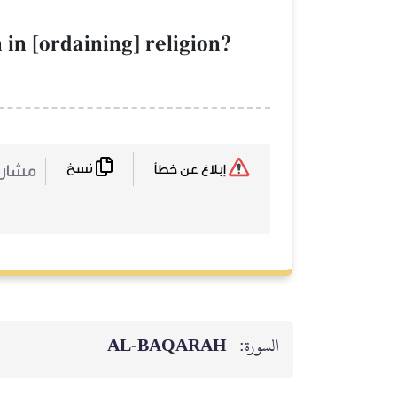
 in [ordaining] religion?
نسخ
مشا :
إبلاغ عن خطأ
AL‑BAQARAH
السورة: