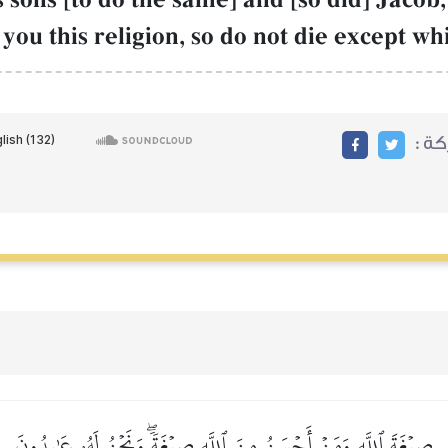
you this religion, so do not die except w
ركة
صِبۡغَةَ ٱللَّهِ وَمَنۡ أَحۡسَنُ مِنَ ٱللَّهِ صِبۡغَةٗۖ وَنَحۡنُ لَهُۥ عَٰبِدُونَ