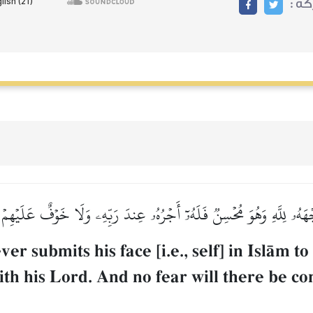
ركة
جۡهَهُۥ لِلَّهِ وَهُوَ مُحۡسِنٞ فَلَهُۥٓ أَجۡرُهُۥ عِندَ رَبِّهِۦ وَلَا خَوۡفٌ عَلَيۡهِمۡ
er submits his face [i.e., self] in IslŒm t
th his Lord. And no fear will there be co