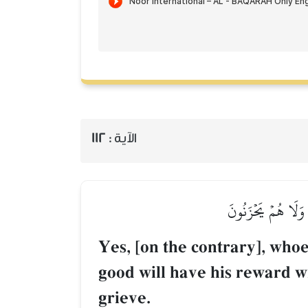
112
الآية :
 وَلَا هُمۡ يَحۡزَنُونَ
Yes, [on the contrary], whoev
good will have his reward wi
grieve.