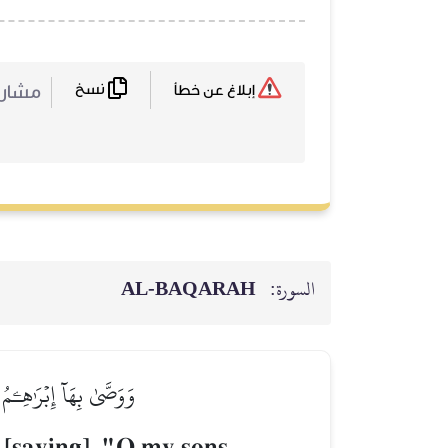
نسخ
مشا :
إبلاغ عن خطأ
AL‑BAQARAH
السورة:
وَوَصَّىٰ بِهَآ إِبۡرَٰهِـۧ
 [saying], "O my sons,