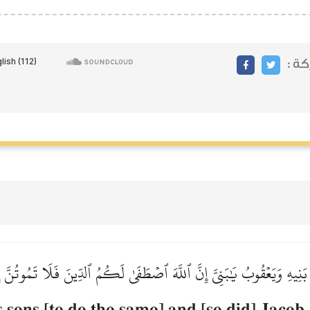
ركة
مُ بَنِيهِ وَيَعۡقُوبُ يَٰبَنِيَّ إِنَّ ٱللَّهَ ٱصۡطَفَىٰ لَكُمُ ٱلدِّينَ فَلَا تَمُوتُنَّ إ
sons [to do the same] and [so did] Jacob,