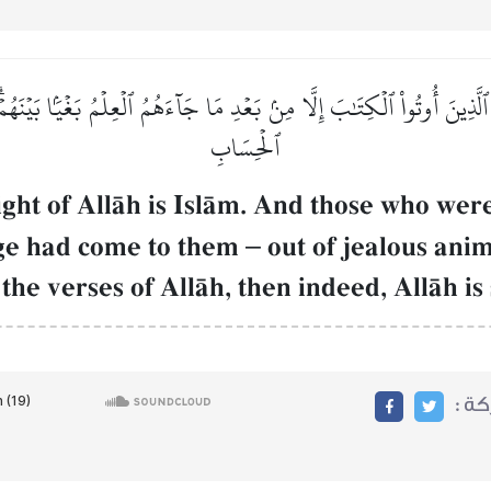
َّذِينَ أُوتُواْ ٱلۡكِتَٰبَ إِلَّا مِنۢ بَعۡدِ مَا جَآءَهُمُ ٱلۡعِلۡمُ بَغۡيَۢا بَيۡنَهُمۡ
ٱلۡحِسَابِ
sight of AllŒh is IslŒm. And those who wer
dge had come to them
–
out of jealous ani
he verses of AllŒh, then indeed, AllŒh is s
ركة