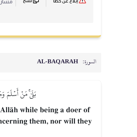
نسخ
مشا :
إبلاغ عن خطأ
AL‑BAQARAH
السورة:
بَلَىٰۚ مَنۡ أَسۡلَمَ وَ
o AllŒh while being a doer of
ncerning them, nor will they