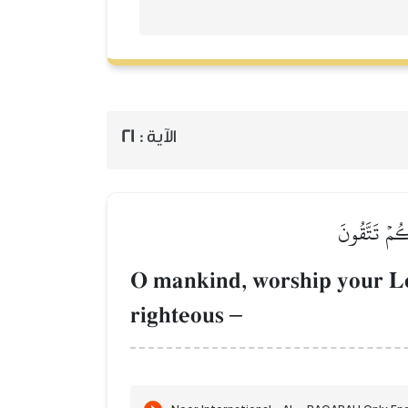
21
الآية :
ُمۡ تَتَّقُونَ
O mankind, worship your Lo
righteous
–