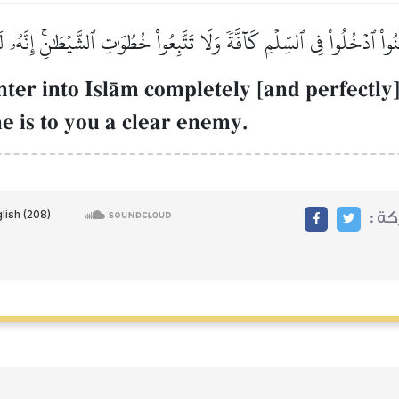
امَنُواْ ٱدۡخُلُواْ فِي ٱلسِّلۡمِ كَآفَّةٗ وَلَا تَتَّبِعُواْ خُطُوَٰتِ ٱلشَّيۡطَٰنِۚ إِنَّهُ
ter into IslŒm completely [and perfectly]
he is to you a clear enemy.
ركة