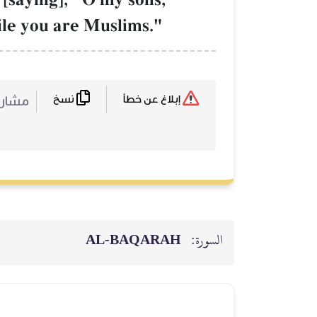
hile you are Muslims."
نسخ
مشا :
إبلاغ عن خطأ
AL‑BAQARAH
السورة: