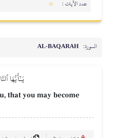
عدد الآيات :
30
AL‑BAQARAH
السورة:
يَـٰٓأَيُّهَا ٱ
ou, that you may become