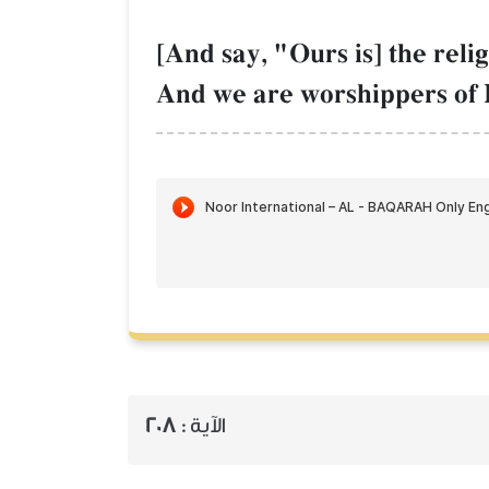
[And say, "Ours is] the reli
And we are worshippers of
208
الآية :