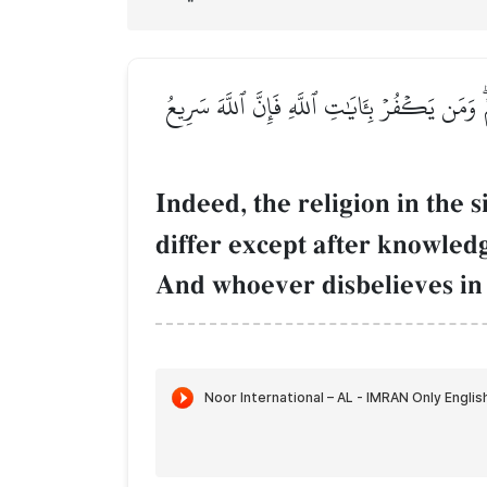
ۗ وَمَن يَكۡفُرۡ بِـَٔايَٰتِ ٱللَّهِ فَإِنَّ ٱللَّهَ سَرِيعُ
Indeed, the religion in the 
differ except after knowle
And whoever disbelieves in t