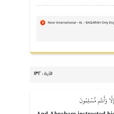
132
الآية :
ِلَّا وَأَنتُم مُّسۡلِمُونَ
And Abraham instructed his 