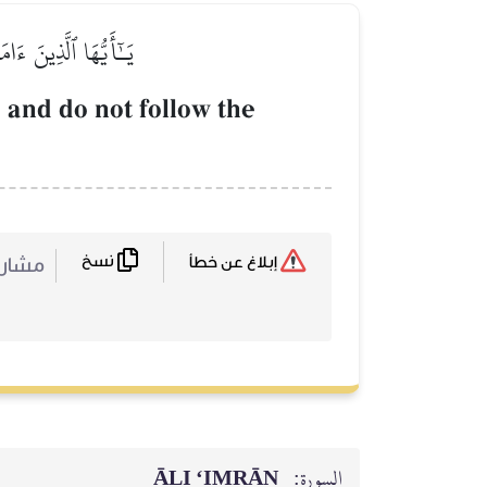
يَـٰٓأَيُّهَا ٱلَّذِينَ ءَ
 and do not follow the
نسخ
مشا :
إبلاغ عن خطأ
ĀLI ‘IMRĀN
السورة: