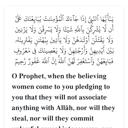
يَـٰٓأَيُّهَا ٱلنَّبِيُّ إِذَا جَآءَكَ ٱلۡمُؤۡمِنَٰتُ يُبَايِعۡنَكَ عَلَىٰٓ
أَن لَّا يُشۡرِكۡنَ بِٱللَّهِ شَيۡـٔٗا وَلَا يَسۡرِقۡنَ وَلَا يَزۡنِينَ
وَلَا يَقۡتُلۡنَ أَوۡلَٰدَهُنَّ وَلَا يَأۡتِينَ بِبُهۡتَٰنٖ يَفۡتَرِينَهُۥ
بَيۡنَ أَيۡدِيهِنَّ وَأَرۡجُلِهِنَّ وَلَا يَعۡصِينَكَ فِي مَعۡرُوفٖ
فَبَايِعۡهُنَّ وَٱسۡتَغۡفِرۡ لَهُنَّ ٱللَّهَۚ إِنَّ ٱللَّهَ غَفُورٞ رَّحِيمٞ
O Prophet, when the believing
women come to you pledging to
you that they will not associate
anything with AllŒh, nor will they
steal, nor will they commit