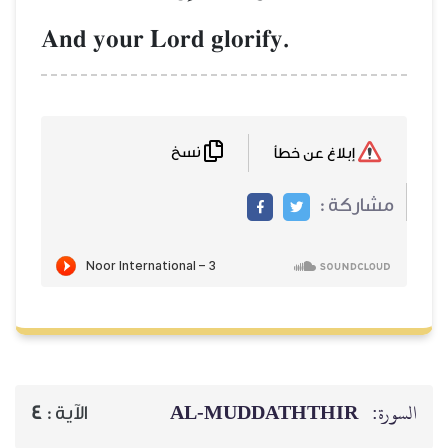
And your Lord glorify.
نسخ
إبلاغ عن خطأ
مشاركة :
AL‑MUDDATHTHIR
السورة:
4
الآية :