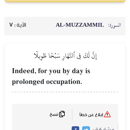
AL‑MUZZAMMIL
السورة:
7
الآية :
إِنَّ لَكَ فِي ٱلنَّهَارِ سَبۡحٗا طَوِيلٗا
Indeed, for you by day is
prolonged occupation.
نسخ
إبلاغ عن خطأ
مشاركة :