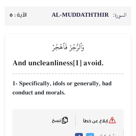
AL‑MUDDATHTHIR
السورة:
5
الآية :
وَٱلرُّجۡزَ فَٱهۡجُرۡ
And uncleanliness[1] avoid.
1- Specifically, idols or generally, bad
conduct and morals.
نسخ
إبلاغ عن خطأ