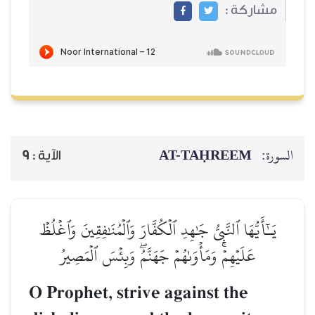
مشاركة :
AT-TAḤREEM
السورة:
9
الآية :
يَـٰٓأَيُّهَا ٱلنَّبِيُّ جَٰهِدِ ٱلۡكُفَّارَ وَٱلۡمُنَٰفِقِينَ وَٱغۡلُظۡ
عَلَيۡهِمۡۚ وَمَأۡوَىٰهُمۡ جَهَنَّمُۖ وَبِئۡسَ ٱلۡمَصِيرُ
O Prophet, strive against the