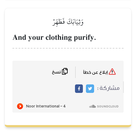
وَثِيَابَكَ فَطَهِّرۡ
And your clothing purify.
نسخ
إبلاغ عن خطأ
مشاركة :