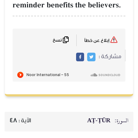
reminder benefits the believers.
نسخ
إبلاغ عن خطأ
مشاركة :
AṬ-ṬŪR
السورة:
48
الآية :