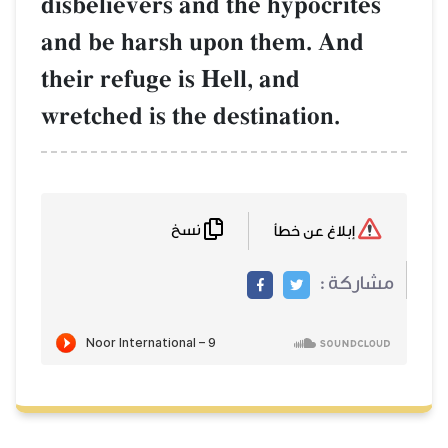
disbelievers and the hypocrites
and be harsh upon them. And
their refuge is Hell, and
wretched is the destination.
نسخ
إبلاغ عن خطأ
مشاركة :