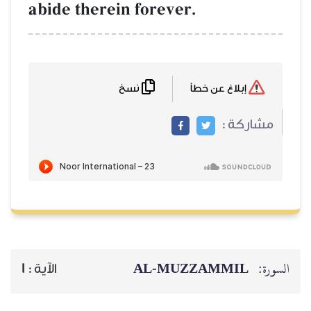
abide therein forever.
نسخ
إبلاغ عن خطأ
مشاركة :
AL‑MUZZAMMIL
السورة:
1
الآية :