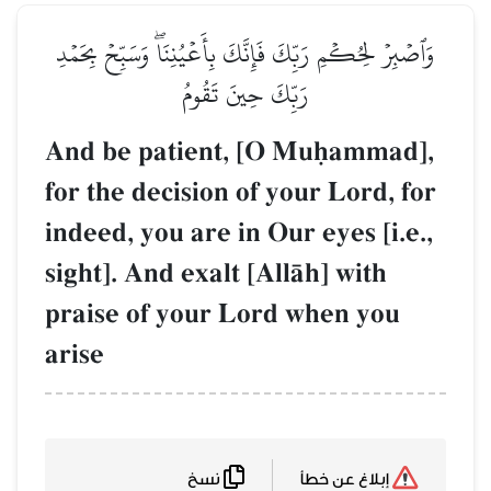
وَٱصۡبِرۡ لِحُكۡمِ رَبِّكَ فَإِنَّكَ بِأَعۡيُنِنَاۖ وَسَبِّحۡ بِحَمۡدِ
رَبِّكَ حِينَ تَقُومُ
And be patient, [O Muúammad],
for the decision of your Lord, for
indeed, you are in Our eyes [i.e.,
sight]. And exalt [AllŒh] with
praise of your Lord when you
arise
نسخ
إبلاغ عن خطأ