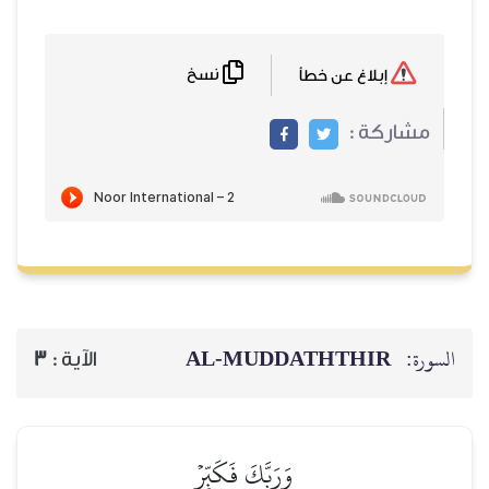
نسخ
إبلاغ عن خطأ
مشاركة :
AL‑MUDDATHTHIR
السورة:
3
الآية :
وَرَبَّكَ فَكَبِّرۡ