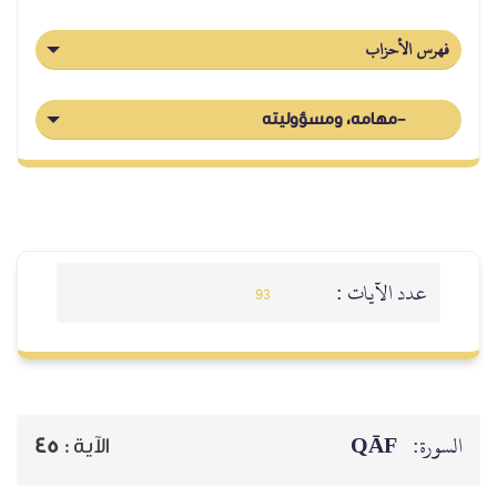
فهرس الأحزاب
-مهامه، ومسؤوليته
عدد الآيات :
93
QĀF
السورة:
45
الآية :