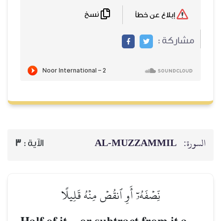
نسخ
إبلاغ عن خطأ
مشاركة :
AL‑MUZZAMMIL
السورة:
3
الآية :
نِّصۡفَهُۥٓ أَوِ ٱنقُصۡ مِنۡهُ قَلِيلًا
–