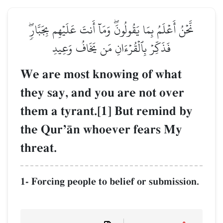
نَّحۡنُ أَعۡلَمُ بِمَا يَقُولُونَۖ وَمَآ أَنتَ عَلَيۡهِم بِجَبَّارٖۖ
فَذَكِّرۡ بِٱلۡقُرۡءَانِ مَن يَخَافُ وَعِيدِ
We are most knowing of what
they say, and you are not over
them a tyrant.[1] But remind by
the QurÕŒn whoever fears My
threat.
1- Forcing people to belief or submission.