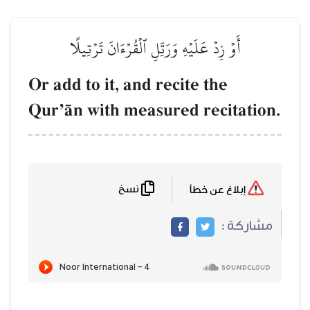
أَوۡ زِدۡ عَلَيۡهِ وَرَتِّلِ ٱلۡقُرۡءَانَ تَرۡتِيلًا
Or add to it, and recite the
QurÕŒn with measured recitation.
نسخ
إبلاغ عن خطأ
مشاركة :