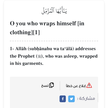
يَـٰٓأَيُّهَا ٱلۡمُزَّمِّلُ
O you who wraps himself [in
clothing][1]
1- AllŒh (subúŒnahu wa taÔŒlŒ) addresses
the Prophet (
), who was asleep, wrapped

in his garments.
نسخ
إبلاغ عن خطأ
مشاركة :