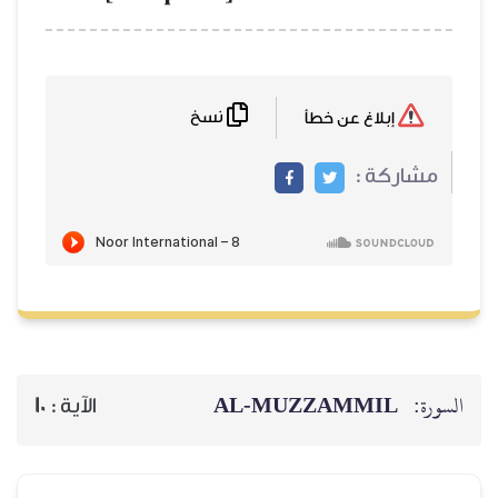
نسخ
إبلاغ عن خطأ
مشاركة :
AL‑MUZZAMMIL
السورة:
10
الآية :