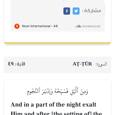
مشاركة :
AṬ-ṬŪR
السورة:
49
الآية :
وَمِنَ ٱلَّيۡلِ فَسَبِّحۡهُ وَإِدۡبَٰرَ ٱلنُّجُومِ
And in a part of the night exalt
Him and after [the setting of] the