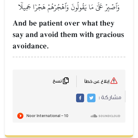
وَٱصۡبِرۡ عَلَىٰ مَا يَقُولُونَ وَٱهۡجُرۡهُمۡ هَجۡرٗا جَمِيلٗا
And be patient over what they
say and avoid them with gracious
avoidance.
نسخ
إبلاغ عن خطأ
مشاركة :