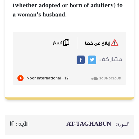
(whether adopted or born of adultery) to
a woman's husband.
نسخ
إبلاغ عن خطأ
مشاركة :
AT-TAGHĀBUN
السورة:
12
الآية :