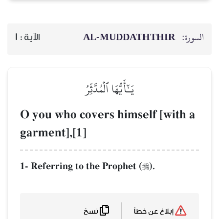
AL‑MUDDATHTHIR
السورة:
1
الآية :
يَـٰٓأَيُّهَا ٱلۡمُدَّثِّرُ
O you who covers himself [with a
garment],[1]
1- Referring to the Prophet (
).

نسخ
إبلاغ عن خطأ