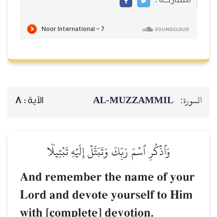
AL‑MUZZAMMIL
السورة:
8
الآية :
وَٱذۡكُرِ ٱسۡمَ رَبِّكَ وَتَبَتَّلۡ إِلَيۡهِ تَبۡتِيلٗا
And remember the name of your
Lord and devote yourself to Him
with [complete] devotion.