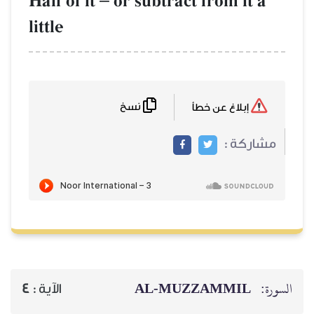
Half of it
or subtract from it a
little
نسخ
إبلاغ عن خطأ
مشاركة :
AL‑MUZZAMMIL
السورة:
4
الآية :