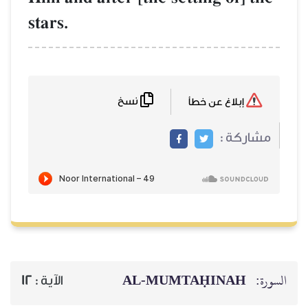
stars.
نسخ
إبلاغ عن خطأ
مشاركة :
AL‑MUMTAḤINAH
السورة:
12
الآية :