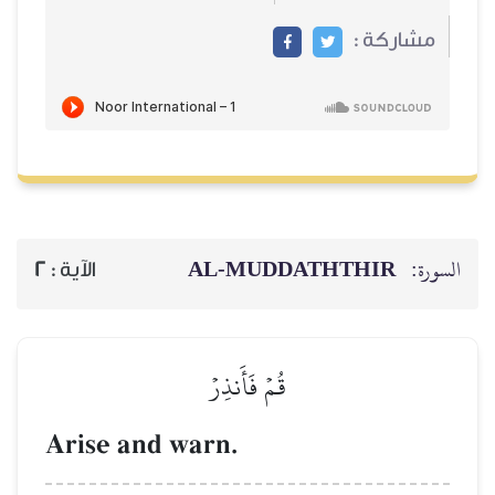
مشاركة :
AL‑MUDDATHTHIR
السورة:
2
الآية :
قُمۡ فَأَنذِرۡ
Arise and warn.