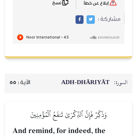
نسخ
إبلاغ عن خطأ
مشاركة :
ADH-DHĀRIYĀT
السورة:
55
الآية :
وَذَكِّرۡ فَإِنَّ ٱلذِّكۡرَىٰ تَنفَعُ ٱلۡمُؤۡمِنِينَ
And remind, for indeed, the