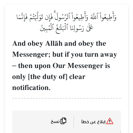
وَأَطِيعُواْ ٱللَّهَ وَأَطِيعُواْ ٱلرَّسُولَۚ فَإِن تَوَلَّيۡتُمۡ فَإِنَّمَا
عَلَىٰ رَسُولِنَا ٱلۡبَلَٰغُ ٱلۡمُبِينُ
And obey AllŒh and obey the
Messenger; but if you turn away
–
then upon Our Messenger is
only [the duty of] clear
notification.
نسخ
إبلاغ عن خطأ