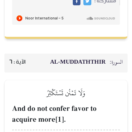
مشاركة :
AL‑MUDDATHTHIR
السورة:
6
الآية :
وَلَا تَمۡنُن تَسۡتَكۡثِرُ
And do not confer favor to
acquire more[1].