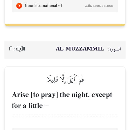
AL‑MUZZAMMIL
السورة:
2
الآية :
قُمِ ٱلَّيۡلَ إِلَّا قَلِيلٗا
Arise [to pray] the night, except
for a little
–