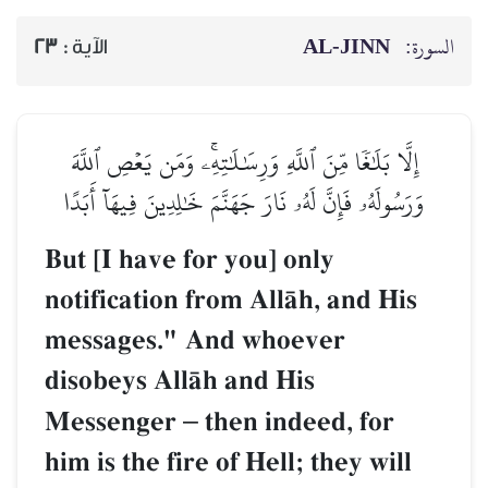
AL‑JINN
السورة:
23
الآية :
إِلَّا بَلَٰغٗا مِّنَ ٱللَّهِ وَرِسَٰلَٰتِهِۦۚ وَمَن يَعۡصِ ٱللَّهَ
وَرَسُولَهُۥ فَإِنَّ لَهُۥ نَارَ جَهَنَّمَ خَٰلِدِينَ فِيهَآ أَبَدًا
But [I have for you] only
notification from AllŒh, and His
messages." And whoever
disobeys AllŒh and His
Messenger
–
then indeed, for
him is the fire of Hell; they will