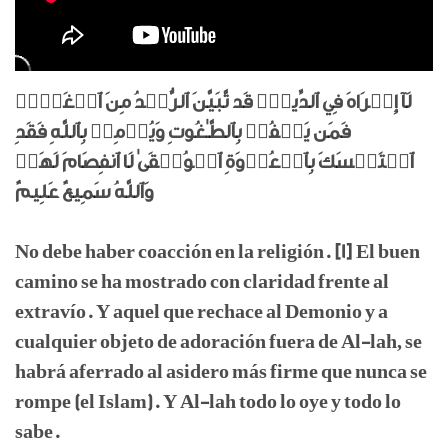
لَآ إِكۡرَاهَ فِي ٱلدِّينِۖ قَد تَّبَيَّنَ ٱلرُّشۡدُ مِنَ ٱلۡغَيِّۚ
فَمَن يَكۡفُرۡ بِٱلطَّـٰغُوتِ وَيُؤۡمِنۢ بِٱللَّهِ فَقَدِ
ٱسۡتَمۡسَكَ بِٱلۡعُرۡوَةِ ٱلۡوُثۡقَىٰ لَا ٱنفِصَامَ لَهَاۗ
وَٱللَّهُ سَمِيعٌ عَلِيمٌ
No debe haber coacción en la religión. [1] El buen
camino se ha mostrado con claridad frente al
extravío. Y aquel que rechace al Demonio y a
cualquier objeto de adoración fuera de Al-lah, se
habrá aferrado al asidero más firme que nunca se
rompe (el Islam). Y Al-lah todo lo oye y todo lo
sabe.