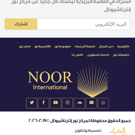
اشترك في القائمة البريدية ليصلك كل جديد عن مركز نور
إنترناشيونال
اشترك
الرئيسية
عن المركز
منصة الترجمات
موسوعة نور
أكاديمية نور
متجر نور
تطبيقات نور
خدمات المطورين
اتصل بنا
جميع الحقوق محفوظة لمركز نور إنترناشيونال ©2019-2026
تصميم وتطوير