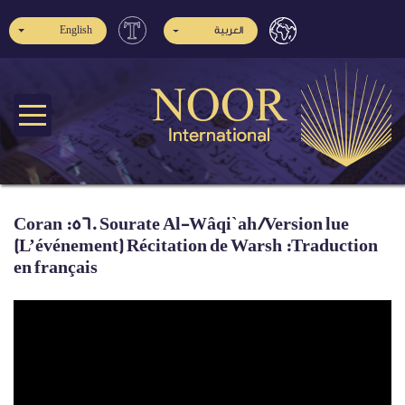
English
العربية
Coran :56. Sourate Al-Wâqi`ah /Version lue
(L’événement) Récitation de Warsh :Traduction
en français