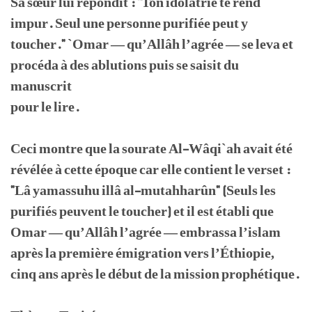
Sa sœur lui répondit : "Ton idolâtrie te rend
impur. Seul une personne purifiée peut y
toucher." `Omar — qu’Allâh l’agrée — se leva et
procéda à des ablutions puis se saisit du
manuscrit
pour le lire.
Ceci montre que la sourate Al-Wâqi`ah avait été
révélée à cette époque car elle contient le verset :
"Lâ yamassuhu illâ al-mutahharûn" (Seuls les
purifiés peuvent le toucher) et il est établi que
Omar — qu’Allâh l’agrée — embrassa l’islam
après la première émigration vers l’Éthiopie,
cinq ans après le début de la mission prophétique.