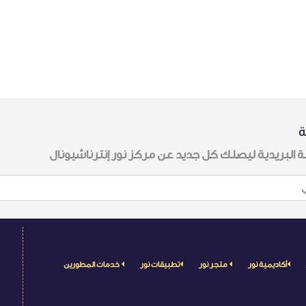
ة
ة البريدية ليصلك كل جديد عن مركز نور إنترناشيونال
أكاديمية نور
متجر نور
تطبيقات نور
خدمات المطورين