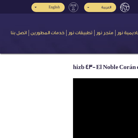
العربية
English
اديمية نور
متجر نور
تطبيقات نور
خدمات المطورين
اتصل بنا
hizb 43- El Noble Corán d