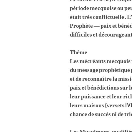
période mecquoise ou peut
était très conflictuelle. 
Prophète — paix et bénéd
difficiles et découragean
Thème
Les mécréants mecquois f
du message prophétique p
et de reconnaître la missi
paix et bénédictions sur 
leur puissance et leur ri
leurs maisons (versets 17
chance de succès ni de tr