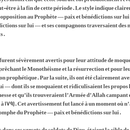
-être à la fin de cette période. Le style indique clair
L’opposition au Prophète — paix et bénédictions sur lui
ictions sur lui — et ses compagnons traversaient de
ts.
urent sévèrement avertis pour leur attitude de moquer
rêchant le Monothéisme et la résurrection et pour leu
on prophétique. Par la suite, ils ont été clairement av
lui — dont ils se moquaient et ridiculisaient les propo
chesse et qu’ils trouveraient l’Armée d’Allah campant
1 à 179). Cet avertissement fut lancé à un moment où 
iomphe du Prophète — paix et bénédictions sur lui.