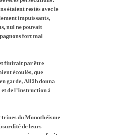
e sévères persécutions.
s étaient restés avec le
alement impuissants,
ns, nul ne pouvait
mpagnons fort mal
 finirait par être
aient écoulés, que
 en garde, Allâh donna
 et de l’instruction à
doctrines du Monothéisme
bsurdité de leurs