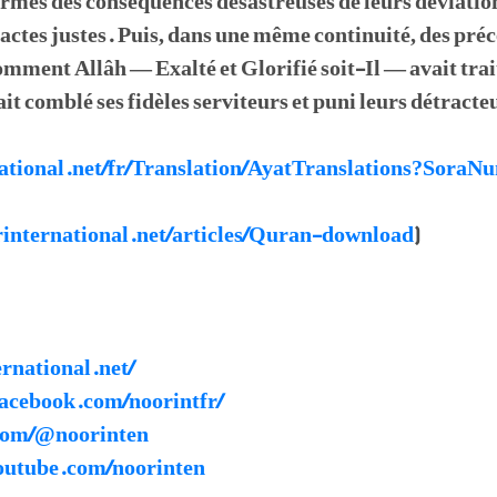
ormés des conséquences désastreuses de leurs déviatio
es actes justes. Puis, dans une même continuité, des pré
ment Allâh — Exalté et Glorifié soit-Il — avait trait
it comblé ses fidèles serviteurs et puni leurs détracte
rnational.net/fr/Translation/AyatTranslations?So
rinternational.net/articles/Quran-download
)
ernational.net/
acebook.com/noorintfr/
.com/@noorinten
outube.com/noorinten