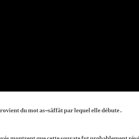
rovient du mot as-sâffât par lequel elle débute.
oyés montrent que cette sourate fut probablement révé