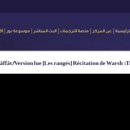
لرئيسية
عن المركز
منصة الترجمات
البث المباشر
موسوعة نور
أك
ffât /Version lue (Les rangés) Récitation de Warsh :T