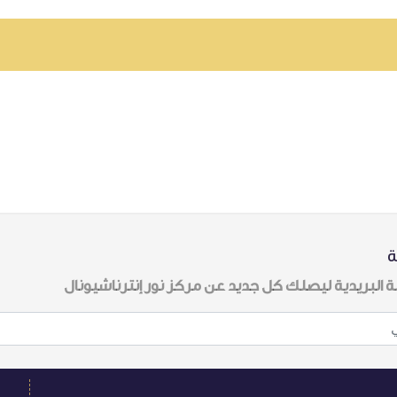
ة
ة البريدية ليصلك كل جديد عن مركز نور إنترناشيونال