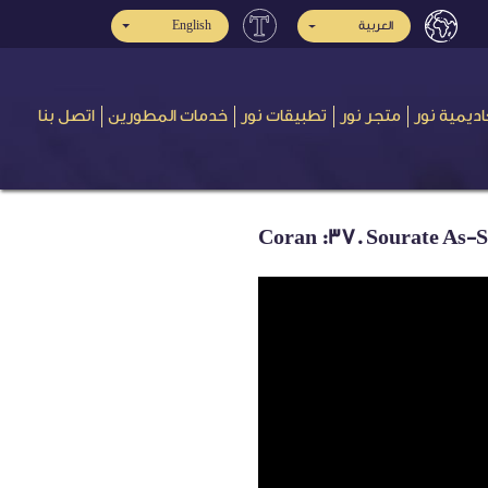
English
العربية
اديمية نور
متجر نور
تطبيقات نور
خدمات المطورين
اتصل بنا
Coran :37. Sourate As-Sâ