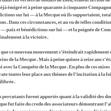
dans ces versets de soldats de Dieu, étaient la cible d
déjà émigré et à peine quarante à cinquante Compagnon
ctions sur lui — à la Mecque où ils supportaient, tot
ns. Dans ces circonstances, et au vu de telles conditio
 — paix et bénédictions sur lui — et la poignée de Co
inalement à la victoire.
t que ce nouveau mouvement s’éteindrait rapidement et
vins de la Mecque. Mais à peine quinze à seize ans s’ét
sé avec la Conquête de la Mecque. En plus de ces mises
te toutes leur place aux thèmes de l’incitation à la foi
ilibrée.
 percutants furent apportés quant à la validité des 
ique fut faite du credo des associateurs démontrant l’a