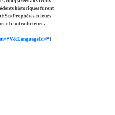
ns, comparées aux fruits
cédents historiques furent
é Ses Prophètes et leurs
urs et contradicteurs.
raNum=37&LanguageId=3
)