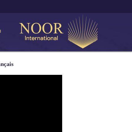
ا
ançais