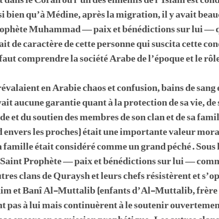
roit dans le Coran où l’un des ennemis de l’Islam est 
i bien qu’à Médine, après la migration, il y avait beau
 Prophète Muhammad — paix et bénédictions sur lui —
 trait de caractère de cette personne qui suscita cette 
faut comprendre la société Arabe de l’époque et le rô
évalaient en Arabie chaos et confusion, bains de sang e
ait aucune garantie quant à la protection de sa vie, de
ide et du soutien des membres de son clan et de sa fami
rd envers les proches) était une importante valeur mora
la famille était considéré comme un grand péché. Sous
 Saint Prophète — paix et bénédictions sur lui — com
tres clans de Quraysh et leurs chefs résistèrent et s’op
him et Banî Al-Muttalib (enfants d’Al-Muttalib, frèr
 pas à lui mais continuèrent à le soutenir ouvertemen