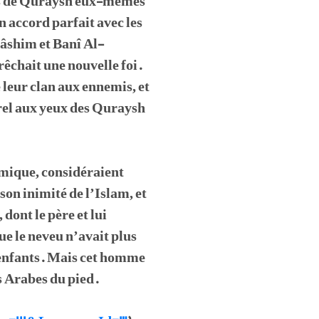
ans de Quraysh eux-mêmes
 accord parfait avec les
Hâshim et Banî Al-
êchait une nouvelle foi.
 leur clan aux ennemis, et
urel aux yeux des Quraysh
amique, considéraient
on inimité de l’Islam, et
dont le père et lui
ue le neveu n’avait plus
 enfants. Mais cet homme
ns Arabes du pied.