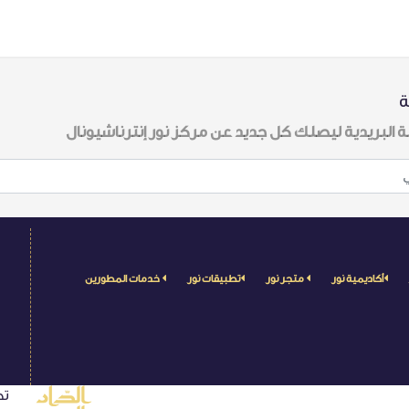
ة
ة البريدية ليصلك كل جديد عن مركز نور إنترناشيونال
أكاديمية نور
متجر نور
تطبيقات نور
خدمات المطورين
تص