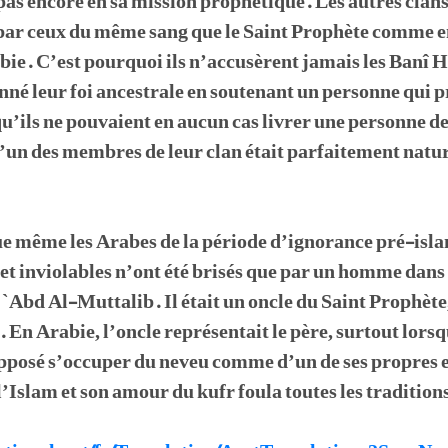
 pas encore en sa mission prophétique. Les autres cl
 par ceux du même sang que le Saint Prophète comme en
bie. C’est pourquoi ils n’accusèrent jamais les Banî 
é leur foi ancestrale en soutenant un personne qui pr
 qu’ils ne pouvaient en aucun cas livrer une personne de
 d’un des membres de leur clan était parfaitement nat
e même les Arabes de la période d’ignorance pré-isl
t inviolables n’ont été brisés que par un homme dans s
 `Abd Al-Muttalib. Il était un oncle du Saint Prophète, 
 En Arabie, l’oncle représentait le père, surtout lorsq
supposé s’occuper du neveu comme d’un de ses propres
 l’Islam et son amour du kufr foula toutes les traditio