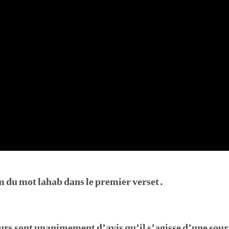
m du mot lahab dans le premier verset.
rs sont unanimement d’avis qu’il s’agisse d’une soura