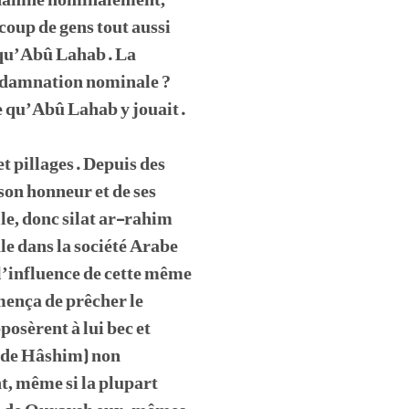
condamné nominalement,
coup de gens tout aussi
 qu’Abû Lahab. La
condamnation nominale ?
le qu’Abû Lahab y jouait.
t pillages. Depuis des
 son honneur et de ses
lle, donc silat ar-rahim
le dans la société Arabe
 l’influence de cette même
mença de prêcher le
posèrent à lui bec et
e de Hâshim) non
t, même si la plupart