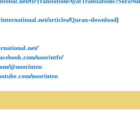
national.net/fr/Translation/AyatTranslations?Sora
rinternational.net/articles/Quran-download
)
ernational.net/
acebook.com/noorintfr/
.com/@noorinten
outube.com/noorinten